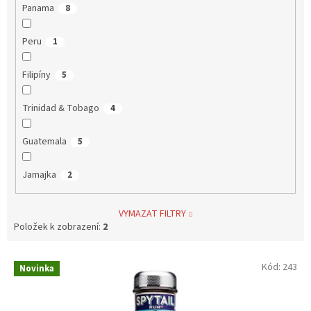
Panama
8
Peru
1
Filipíny
5
Trinidad & Tobago
4
Guatemala
5
Jamajka
2
VYMAZAT FILTRY
Položek k zobrazení:
2
V
Kód:
243
Novinka
ý
p
i