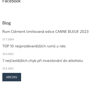
Facebook
i
s
u
Blog
Rum Clément limitovaná edice CANNE BLEUE 2023
17.7.2024
TOP 10 nejprodávanějších rumů u nás
15.5.2021
7 nejčastějších chyb při investování do alkoholu
15.2.2021
ARCHIV