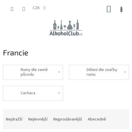
Přejít
NÁKUP
na
CZK
obsah
KOŠÍK
Francie
Rumy dle země
Dělení dle značky
původu
rumu
Cachaca
Ř
a
Nejdražší
Nejlevnější
Nejprodávanější
Abecedně
z
e