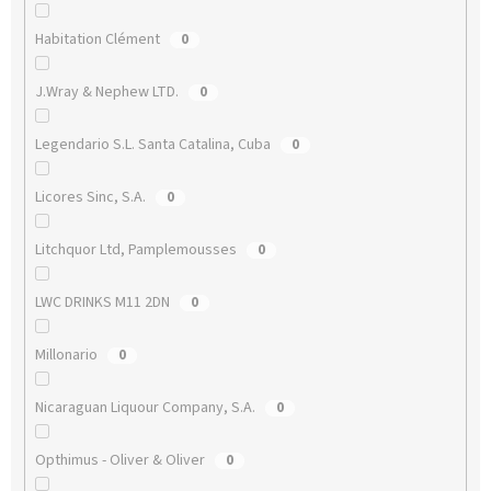
Habitation Clément
0
J.Wray & Nephew LTD.
0
Legendario S.L. Santa Catalina, Cuba
0
Licores Sinc, S.A.
0
Litchquor Ltd, Pamplemousses
0
LWC DRINKS M11 2DN
0
Millonario
0
Nicaraguan Liquour Company, S.A.
0
Opthimus - Oliver & Oliver
0