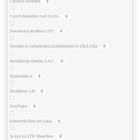
Carrére Distilerii
0
Conch Republic rum Co.tm.
0
Demerara distillers LTD.
0
Destileria Colombiana Estabilished in 1913 Ltda
0
Destilerias Unidas S.A.C.
0
Diplomatico
0
Distillerie J.M
0
Don Papa
0
Eminente Ron de Cuba
0
Grays inc.LTD. Mauritius
0