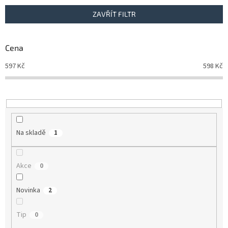
n
ZAVŘÍT FILTR
í
p
r
Cena
o
d
597
Kč
598
Kč
u
k
t
ů
Na skladě
1
Akce
0
Novinka
2
Tip
0