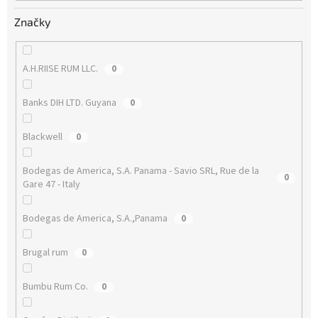
Značky
A.H.RIISE RUM LLC.
0
Banks DIH LTD. Guyana
0
Blackwell
0
Bodegas de America, S.A. Panama - Savio SRL, Rue de la
0
Gare 47 - Italy
Bodegas de America, S.A.,Panama
0
Brugal rum
0
Bumbu Rum Co.
0