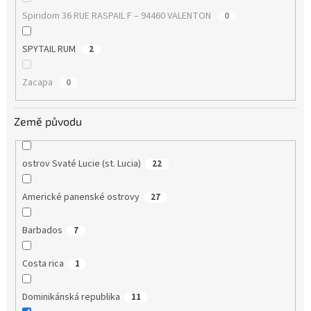
Spiridom 36 RUE RASPAIL F – 94460 VALENTON
0
SPYTAIL RUM
2
Zacapa
0
Země původu
ostrov Svaté Lucie (st. Lucia)
22
Americké panenské ostrovy
27
Barbados
7
Costa rica
1
Dominikánská republika
11