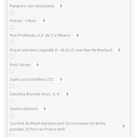
Pampero rum Venezuela
0
Pusser´s Rum
0
Ron Prohibido, A.A. de C.V. Mexico
0
Royal Leerdam Lingedijk 8 - 4142 LD Leerdam Netherland
0
Rum Sérum
0
Saint Lucia Distillers LTD.
0
Sánchez Romate Hnos. S. A.
0
Santos Dumont
0
Société du Rhum Barbancourt 16 rue bonne foi Boite
0
postale 33 Port-au-Prince Haiti