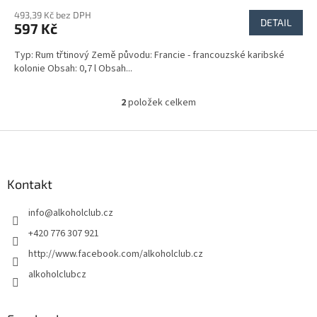
493,39 Kč bez DPH
DETAIL
597 Kč
Typ: Rum třtinový Země původu: Francie - francouzské karibské
kolonie Obsah: 0,7 l Obsah...
2
položek celkem
O
v
l
Z
á
á
d
p
a
a
Kontakt
c
t
í
info
@
alkoholclub.cz
í
p
r
+420 776 307 921
v
http://www.facebook.com/alkoholclub.cz
k
y
alkoholclubcz
v
ý
p