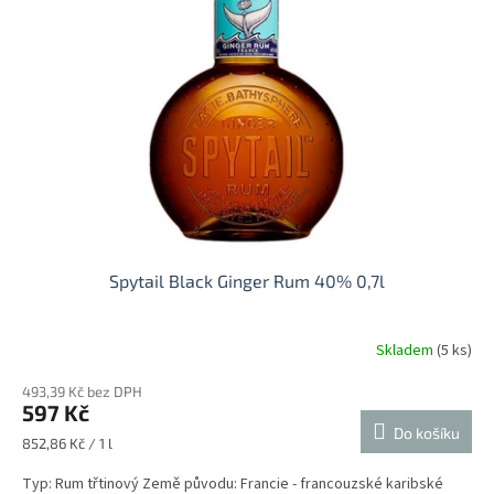
s
p
r
o
d
u
k
t
ů
Spytail Black Ginger Rum 40% 0,7l
Skladem
(5 ks)
493,39 Kč bez DPH
597 Kč
Do košíku
Měrná
852,86 Kč / 1 l
cena:
Typ: Rum třtinový Země původu: Francie - francouzské karibské