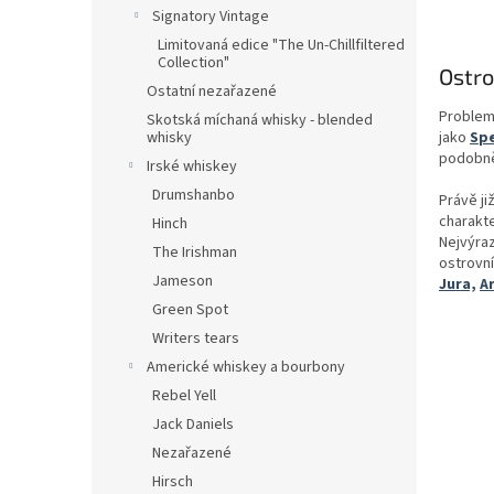
Signatory Vintage
Limitovaná edice "The Un-Chillfiltered
Collection"
Ostr
Ostatní nezařazené
Problema
Skotská míchaná whisky - blended
jako
Sp
whisky
podobně
Irské whiskey
Drumshanbo
Právě ji
charakt
Hinch
Nejvýra
The Irishman
ostrovní
Jameson
Jura,
A
Green Spot
Writers tears
Americké whiskey a bourbony
Rebel Yell
Jack Daniels
Nezařazené
Hirsch