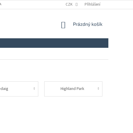
A
KONTAKTY
NAPIŠTE NÁM
CZK
ZÁSADY ZPRACOVÁNÍ A OCHRANY
Přihlášení
NÁKUPNÍ
Prázdný košík
KOŠÍK
edaig
Highland Park