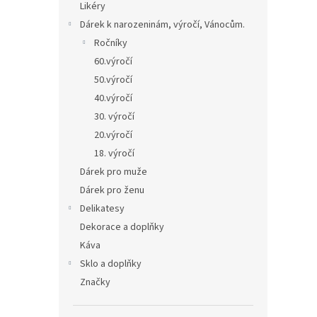
Likéry
Dárek k narozeninám, výročí, Vánocům.
Ročníky
60.výročí
50.výročí
40.výročí
30. výročí
20.výročí
18. výročí
Dárek pro muže
Dárek pro ženu
Delikatesy
Dekorace a doplňky
Káva
Sklo a doplňky
Značky