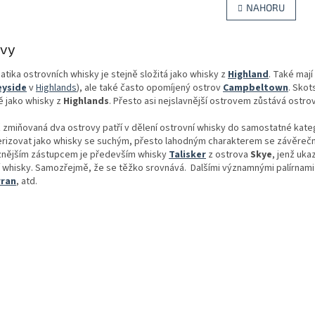
v
NAHORU
á
l
n
á
k
d
ovy
o
a
v
c
á
tika ostrovních whisky je stejně složitá jako whisky z
Highland
. Také mají
í
n
eyside
v
Highlands
), ale také často opomíjený ostrov
Campbeltown
. Skot
p
í
 jako whisky z
Highlands
. Přesto asi nejslavnější ostrovem zůstává ostro
r
v
ž zmiňovaná dva ostrovy patří v dělení ostrovní whisky do samostatné kate
k
erizovat jako whisky se suchým, přesto lahodným charakterem se závěrečno
y
znějším zástupcem je především whisky
Talisker
z ostrova
Skye
, jenž uk
v
 whisky. Samozřejmě, že se těžko srovnává. Dalšími významnými palírnami
ý
rran
, atd.
p
i
s
u