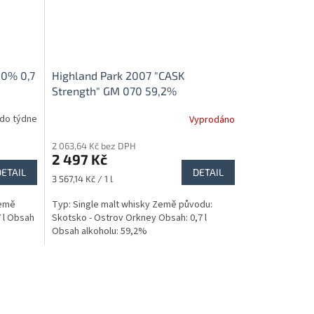
50% 0,7
Highland Park 2007 "CASK
Strength" GM 070 59,2%
do týdne
Vyprodáno
2 063,64 Kč bez DPH
2 497 Kč
DETAIL
DETAIL
Měrná
3 567,14 Kč / 1 l
cena:
Země
Typ: Single malt whisky Země původu:
7 l Obsah
Skotsko - Ostrov Orkney Obsah: 0,7 l
Obsah alkoholu: 59,2%