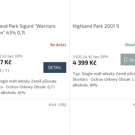
and Park Sigurd "Warriors
Highland Park 2001 1l
on" 43% 0,7l
Na dotaz
Skla
22 Kč bez DPH
3 635,54 Kč bez DPH
Do
7 Kč
4 399 Kč
DETAIL
 / 1 l
Typ: Single malt whisky Země pův
Skotsko - Ostrov Orkney Obsah: 1
ingle malt whisky Země původu:
alkoholu: 40%
o - Ostrov Orkney Obsah: 0,7 l
alkoholu: 43%
Kód:
1092