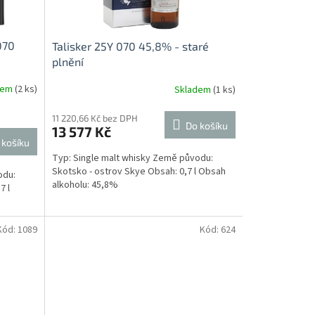
070
Talisker 25Y 070 45,8% - staré
plnění
dem
(2 ks)
Skladem
(1 ks)
11 220,66 Kč bez DPH
Do košíku
13 577 Kč
 košíku
Typ: Single malt whisky Země původu:
Skotsko - ostrov Skye Obsah: 0,7 l Obsah
odu:
alkoholu: 45,8%
7 l
Kód:
1089
Kód:
624