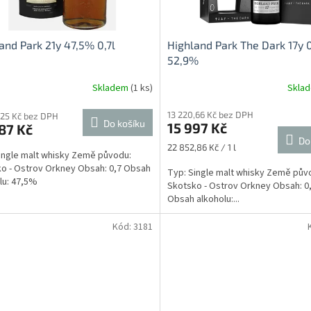
and Park 21y 47,5% 0,7l
Highland Park The Dark 17y 
52,9%
Skladem
(1 ks)
Skla
13 220,66 Kč bez DPH
,25 Kč bez DPH
Do košíku
15 997 Kč
87 Kč
Do
Měrná
22 852,86 Kč / 1 l
ingle malt whisky Země původu:
cena:
o - Ostrov Orkney Obsah: 0,7 Obsah
Typ: Single malt whisky Země pův
lu: 47,5%
Skotsko - Ostrov Orkney Obsah: 0,
Obsah alkoholu:...
Kód:
3181