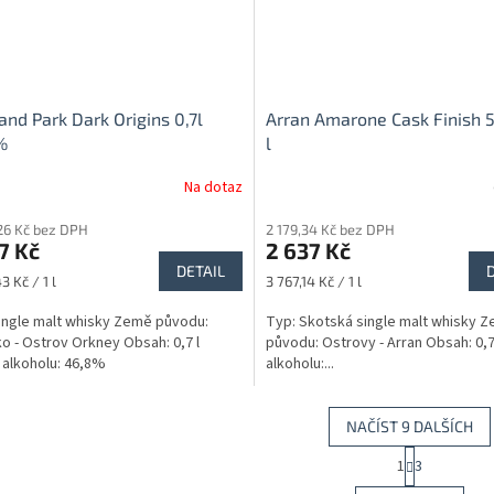
and Park Dark Origins 0,7l
Arran Amarone Cask Finish 
%
l
Na dotaz
26 Kč bez DPH
2 179,34 Kč bez DPH
7 Kč
2 637 Kč
DETAIL
Měrná
3 Kč / 1 l
3 767,14 Kč / 1 l
cena:
ingle malt whisky Země původu:
Typ: Skotská single malt whisky 
o - Ostrov Orkney Obsah: 0,7 l
původu: Ostrovy - Arran Obsah: 0,
alkoholu: 46,8%
alkoholu:...
NAČÍST 9 DALŠÍCH
S
1
3
O
t
r