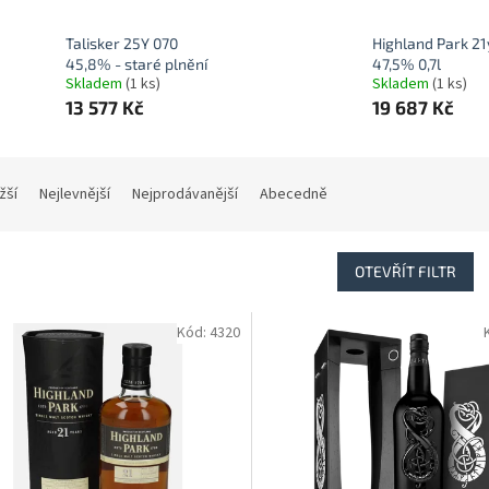
Talisker 25Y 070
Highland Park 21
45,8% - staré plnění
47,5% 0,7l
Skladem
(1 ks)
Skladem
(1 ks)
13 577 Kč
19 687 Kč
žší
Nejlevnější
Nejprodávanější
Abecedně
OTEVŘÍT FILTR
Kód:
4320