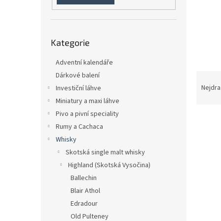
n
e
l
Přeskočit
Kategorie
kategorie
Adventní kalendáře
Ř
Dárkové balení
a
Nejdra
Investiční láhve
z
Miniatury a maxi láhve
e
Pivo a pivní speciality
n
Rumy a Cachaca
í
Whisky
p
V
r
Skotská single malt whisky
ý
o
Highland (Skotská Vysočina)
p
d
i
Ballechin
u
s
Blair Athol
k
p
Edradour
t
r
ů
Old Pulteney