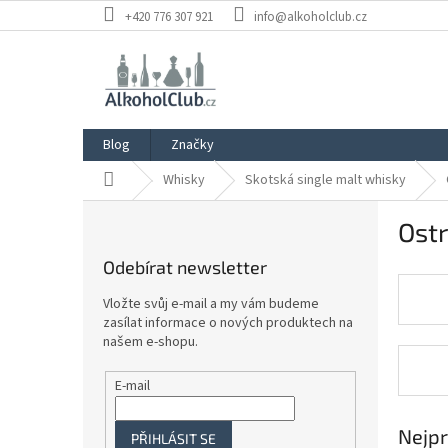
Přejít
+420 776 307 921
info@alkoholclub.cz
na
obsah
Blog
Značky
Domů
Whisky
Skotská single malt whisky
P
Ost
o
s
Odebírat newsletter
t
r
Vložte svůj e-mail a my vám budeme
a
zasílat informace o nových produktech na
n
našem e-shopu.
n
í
E-mail
p
a
Nejpr
PŘIHLÁSIT SE