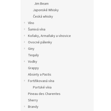
Jim Beam
Japonské Whisky
Česká whisky
Víno
Šumivá vína
Koňaky, Armaňaky a vínovice
Ovocné pálenky
Giny
Tequily
Vodky
Grappy
Absinty a Pastis
Fortifikovaná vína
Portské vína
Pineau des Charentes
Sherry
Brandy