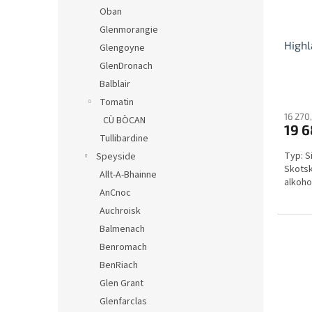
o
Oban
d
Glenmorangie
u
Highl
k
Glengoyne
t
GlenDronach
ů
Balblair
Tomatin
16 270
CÙ BÒCAN
19 6
Tullibardine
Typ: S
Speyside
Skotsk
Allt-A-Bhainne
alkoho
AnCnoc
Auchroisk
Balmenach
Benromach
BenRiach
Glen Grant
Glenfarclas