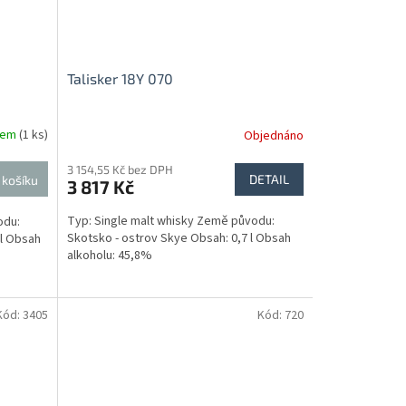
Talisker 18Y 070
dem
(1 ks)
Objednáno
3 154,55 Kč bez DPH
DETAIL
 košíku
3 817 Kč
Typ: Single malt whisky Země původu:
odu:
Skotsko - ostrov Skye Obsah: 0,7 l Obsah
 l Obsah
alkoholu: 45,8%
Kód:
3405
Kód:
720