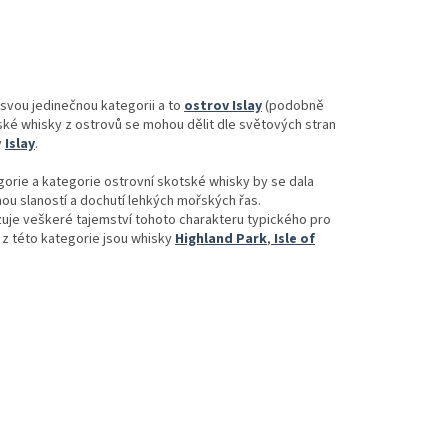
 svou jedinečnou kategorii a to
ostrov Islay
(podobně
ské whisky z ostrovů se mohou dělit dle světových stran
v
Islay
.
gorie a kategorie ostrovní skotské whisky by se dala
u slaností a dochutí lehkých mořských řas.
azuje veškeré tajemství tohoto charakteru typického pro
 z této kategorie jsou whisky
Highland Park
,
Isle of