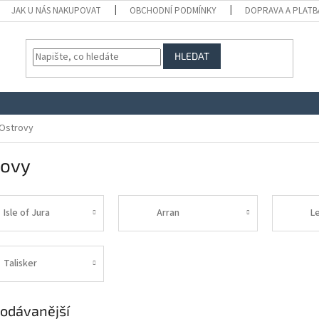
JAK U NÁS NAKUPOVAT
OBCHODNÍ PODMÍNKY
DOPRAVA A PLATB
HLEDAT
Ostrovy
rovy
Isle of Jura
Arran
L
Talisker
odávanější