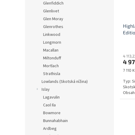
Glenfiddich
Glenlivet
Glen Moray
Highl
Glenrothes
Editi
Linkwood
Longmorn
Macallan
4 113,
Miltonduff
4 97
Mortlach
Měrná
7 110 Kč
Strathisla
cena:
Typ: S
Lowlands (Skotská nížina)
Skotsk
Islay
Obsah 
Lagavulin
Caol Ila
Bowmore
Bunnahabhain
Ardbeg