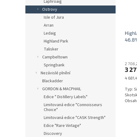
Laphroaig
Ostrovy
Isle of Jura
Arran
Highl
Ledaig
46.8
Highland Park
Talisker
Campbeltown
2 708,
Springbank
3 27
Nezávislé plnění
Měrná
4 681,4
Blackadder
cena:
GORDON & MACPHAIL
Typ: S
Skotsk
Edice " Distillery Labels"
Obsah 
Limitovaná edice "Connoisseurs
Choice"
Limitovaná edice "CASK Strength"
Edice "Rare Vintage"
Discovery