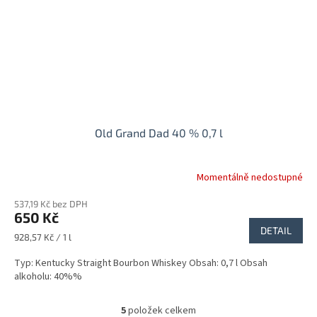
Old Grand Dad 40 % 0,7 l
Momentálně nedostupné
537,19 Kč bez DPH
650 Kč
DETAIL
Měrná
928,57 Kč / 1 l
cena:
Typ: Kentucky Straight Bourbon Whiskey Obsah: 0,7 l Obsah
alkoholu: 40%%
5
položek celkem
O