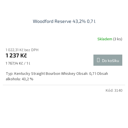
Woodford Reserve 43,2% 0,7 l
Skladem
(3 ks)
1 022,31 Kč bez DPH
1 237 Kč
Do košíku
Měrná
1 767,14 Kč / 1 l
cena:
Typ: Kentucky Straight Bourbon Whiskey Obsah: 0,7 l Obsah
alkoholu: 43,2 %
Kód:
3140