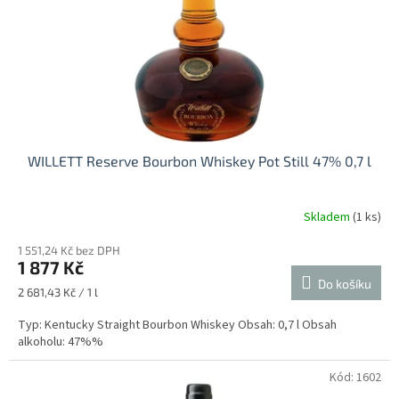
o
d
u
k
t
ů
WILLETT Reserve Bourbon Whiskey Pot Still 47% 0,7 l
Skladem
(1 ks)
Průměrné
hodnocení
1 551,24 Kč bez DPH
produktu
1 877 Kč
je
Do košíku
5,0
Měrná
2 681,43 Kč / 1 l
z
cena:
5
Typ: Kentucky Straight Bourbon Whiskey Obsah: 0,7 l Obsah
hvězdiček.
alkoholu: 47%%
Kód:
1602