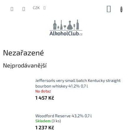
Přejít
NÁKUP
na
CZK
obsah
KOŠÍK
Nezařazené
Nejprodávanější
Jefferson´s very small batch Kentucky straight
bourbon whiskey 41.2% 0,7 l
Na dotaz
1 457 Kč
Woodford Reserve 43,2% 0,7 l
Skladem
(3 ks)
1 237 Kč