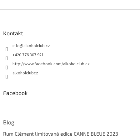
v
l
Z
á
á
d
p
a
a
Kontakt
c
t
í
info
@
alkoholclub.cz
í
p
r
+420 776 307 921
v
http://www.facebook.com/alkoholclub.cz
k
y
alkoholclubcz
v
ý
p
Facebook
i
s
u
Blog
Rum Clément limitovaná edice CANNE BLEUE 2023