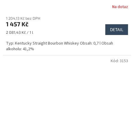
Na dotaz
1 204,13 Kč bez DPH
1 457 Kč
DETAIL
Měrná
2 081,43 Kč / 1 l
cena:
Typ: Kentucky Straight Bourbon Whiskey Obsah: 0,7 l Obsah
alkoholu: 41,2%
Kód:
3153