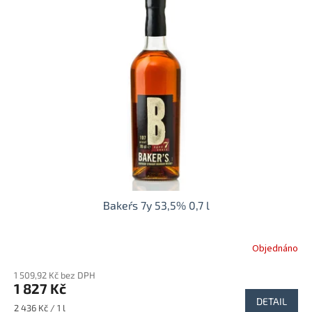
Baker´s 7y 53,5% 0,7 l
Objednáno
1 509,92 Kč bez DPH
1 827 Kč
DETAIL
Měrná
2 436 Kč / 1 l