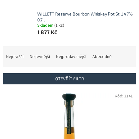
WILLETT Reserve Bourbon Whiskey Pot Still 47%
0,7 l
Skladem
(1 ks)
1 877 Kč
Ř
a
Nejdražší
Nejlevnější
Nejprodávanější
Abecedně
z
e
n
OTEVŘÍT FILTR
í
p
V
Kód:
3141
r
ý
o
p
d
i
u
s
k
p
t
r
ů