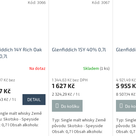
Kód:
3066
Kód:
3067
iddich 14Y Rich Oak
Glenfiddich 15Y 40% 0,7l
Glenfidd
,7l
Na dotaz
Skladem
(1 ks)
97 Kč bez
1 344,63 Kč bez DPH
4 921,49 K
1 627 Kč
5 955 K
7 Kč
Měrná
Měrná
2 324,29 Kč / 1 l
8 507,14 Kč 
cena:
cena:
3 Kč / 1 l
DETAIL
Do košíku
Do ko
ingle malt whisky Země
: Skotsko - Speyside
Typ: Single malt whisky Země
Typ: Singl
 0,7 l Obsah alkoholu:
původu: Skotsko - Speyside
původu: Sk
Obsah: 0,7 l Obsah alkoholu:
Obsah: 0,7 