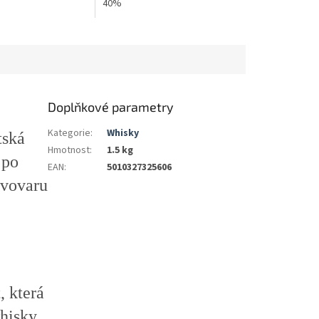
40%
Doplňkové parametry
Kategorie
:
Whisky
tská
Hmotnost
:
1.5 kg
 po
EAN
:
5010327325606
ivovaru
, která
whisky