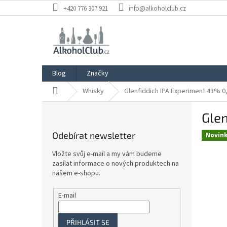
Přejít
+420 776 307 921
info@alkoholclub.cz
na
obsah
Blog
Značky
Domů
Whisky
Glenfiddich IPA Experiment 43% 0,
P
Glen
o
s
Odebírat newsletter
Novin
t
r
Vložte svůj e-mail a my vám budeme
a
zasílat informace o nových produktech na
n
našem e-shopu.
n
í
E-mail
p
a
PŘIHLÁSIT SE