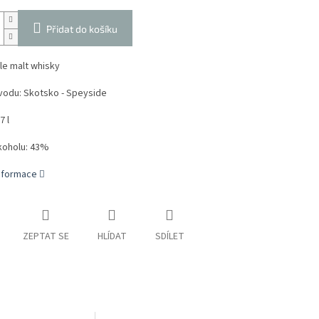
Přidat do košíku
le malt whisky
odu: Skotsko - Speyside
7 l
koholu: 43%
informace
ZEPTAT SE
HLÍDAT
SDÍLET