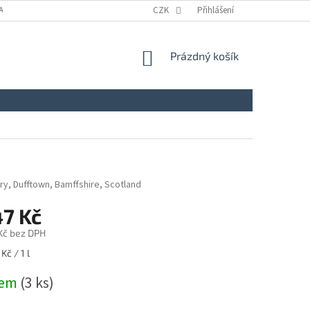
A
KONTAKTY
NAPIŠTE NÁM
CZK
ZÁSADY ZPRACOVÁNÍ A OCHRANY
Přihlášení
NÁKUPNÍ
Prázdný košík
KOŠÍK
lery, Dufftown, Bamffshire, Scotland
47 Kč
 Kč bez DPH
Kč / 1 l
dem
(3 ks)