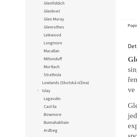
Glenfiddich
Glenlivet
Glen Moray
Popi
Glenrothes
Linkwood
Longmorn
Det
Macallan
Gl
Miltonduff
Mortlach
sin
Strathisla
ře
Lowlands (Skotská nížina)
ve
Islay
Lagavulin
Gl
Caol Ila
je
Bowmore
Bunnahabhain
ex
Ardbeg
spo