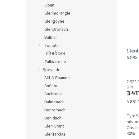
Oban
Glenmorangie
Glengoyne
GlenDronach
Balblair
Tomatin
Glenf
CÙ BÒCAN
40% 0
Tullibardine
Speyside
Allt-A-Bhainne
2 823,
AnCnoc
DPH
3 41
Auchroisk
Měrná
4 881,4
Balmenach
cena:
Benromach
Typ: S
BenRiach
původu
Glen Grant
Obsah:
40%
Glenfarclas