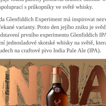
spoluprací s průkopníky ve světě whisky.
da Glenfiddich Experiment má inspirovat nez
ekané varianty. Proto den jejího zniku je sv
edstavení prvního experimentu Glenfiddich IP
ní jednosladové skotské whisky na světě, kter
udech na craftové pivo India Pale Ale (IPA).