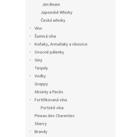
Jim Beam
Japonské Whisky
Česká whisky
Víno
Šumivá vína
Koňaky, Armaňaky a vínovice
Ovocné pálenky
Giny
Tequily
Vodky
Grappy
Absinty a Pastis
Fortifikovaná vína
Portské vína
Pineau des Charentes
Sherry
Brandy