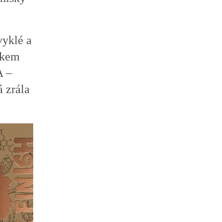
vyklé a
ědkem
A –
á zrála