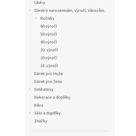
Likéry
Dárek k narozeninám, výročí, Vánocům.
Ročníky
60.výročí
50.výročí
40.výročí
30. výročí
20.výročí
18. výročí
Dárek pro muže
Dárek pro ženu
Delikatesy
Dekorace a doplňky
Káva
Sklo a doplňky
Značky