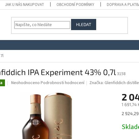
JAK U NÁS NAKUPOVAT
OBCHODNÍ PODMÍNKY
DOPRAVA A PLATB
HLEDAT
7l
fiddich IPA Experiment 43% 0,7l
3158
Průměrné
Neohodnoceno
Podrobnosti hodnocení
Značka:
Glenfiddich distil
ka
hodnocení
produktu
2 0
je
1 691,74
0,0
z
Měrná
2 924,29 
5
cena:
hvězdiček.
Skla