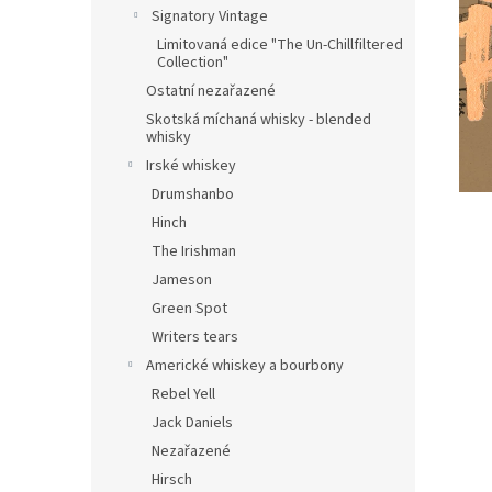
Signatory Vintage
Limitovaná edice "The Un-Chillfiltered
Collection"
Ostatní nezařazené
Skotská míchaná whisky - blended
whisky
Irské whiskey
Drumshanbo
Hinch
The Irishman
Jameson
Green Spot
Writers tears
Americké whiskey a bourbony
Rebel Yell
Jack Daniels
Nezařazené
Hirsch