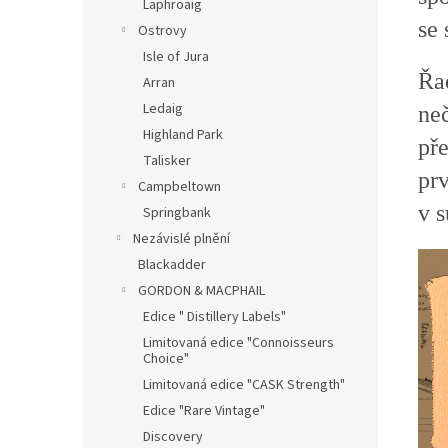
Laphroaig
se 
Ostrovy
Isle of Jura
Řa
Arran
Ledaig
neč
Highland Park
př
Talisker
prv
Campbeltown
v s
Springbank
Nezávislé plnění
Blackadder
GORDON & MACPHAIL
Edice " Distillery Labels"
Limitovaná edice "Connoisseurs
Choice"
Limitovaná edice "CASK Strength"
Edice "Rare Vintage"
Discovery