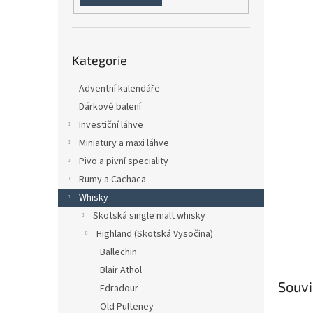
n
e
l
Přeskočit
Kategorie
kategorie
Adventní kalendáře
Dárkové balení
Investiční láhve
Miniatury a maxi láhve
Pivo a pivní speciality
Rumy a Cachaca
Whisky
Skotská single malt whisky
Highland (Skotská Vysočina)
Ballechin
Blair Athol
Souvi
Edradour
Old Pulteney