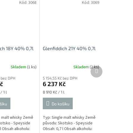
Kód:
3068
Kód:
3069
ich 18Y 40% 0,7l
Glenfiddich 21Y 40% 0,7l
Skladem
(1 ks)
Skladem
(2 ks)
Další
produkt
č bez DPH
5 154,55 Kč bez DPH
č
6 237 Kč
Měrná
/ 1 l
8 910 Kč / 1 l
cena:
šíku
Do košíku
e malt whisky Země
Typ: Single malt whisky Země
otsko - Speyside
původu: Skotsko - Speyside
l Obsah alkoholu:
Obsah: 0,7 l Obsah alkoholu: