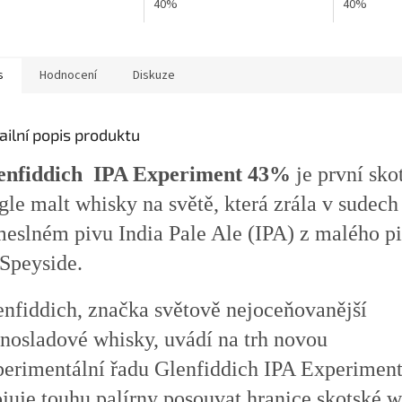
40%
40%
s
Hodnocení
Diskuze
ailní popis produktu
enfiddich IPA Experiment 43%
je první sko
gle malt whisky na světě, která zrála v sudech
meslném pivu India Pale Ale (IPA) z malého p
 Speyside.
enfiddich, značka světově nejoceňovanější
dnosladové whisky, uvádí na trh novou
perimentální řadu Glenfiddich IPA Experiment
juje touhu palírny posouvat hranice skotské 