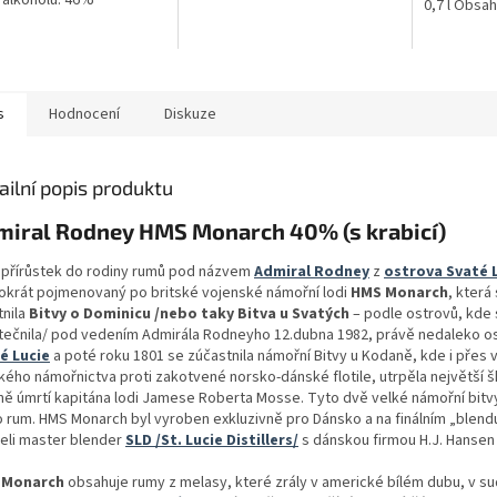
alkoholu: 46%
0,7 l Obsa
s
Hodnocení
Diskuze
ailní popis produktu
miral Rodney HMS Monarch 40% (s krabicí)
í přírůstek do rodiny rumů pod názvem
Admiral Rodney
z
ostrova Svaté 
okrát pojmenovaný po britské vojenské námořní lodi
HMS Monarch
, která
tnila
Bitvy o Dominicu /nebo taky Bitva u Svatých
– podle ostrovů, kde
tečnila/ pod vedením Admirála Rodneyho 12.dubna 1982, právě nedaleko o
é Lucie
a poté roku 1801 se zúčastnila námořní Bitvy u Kodaně, kde i přes v
ského námořnictva proti zakotvené norsko-dánské flotile, utrpěla největší š
ně úmrtí kapitána lodi Jamese Roberta Mosse. Tyto dvě velké námořní bitvy 
o rum. HMS Monarch byl vyroben exkluzivně pro Dánsko a na finálním „blend
leli master blender
SLD /St. Lucie Distillers/
s dánskou firmou H.J. Hansen 
 Monarch
obsahuje rumy z melasy, které zrály v americké bílém dubu, v s