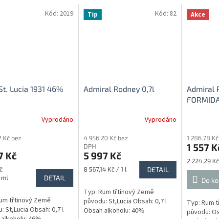
Kód:
2019
Kód:
82
Tip
Akce
t. Lucia 1931 46%
Admiral Rodney 0,7l
Admiral 
FORMIDA
Vyprodáno
Vyprodáno
Průměrné
Průměrné
hodnocení
hodnocení
7 Kč bez
4 956,20 Kč bez
1 286,78 K
produktu
produktu
1 557 K
DPH
je
je
7 Kč
5 997 Kč
5,0
1,0
Měrná
2 224,29 Kč 
z
z
Měrná
cena:
č
8 567,14 Kč / 1 l
DETAIL
5
5
cena:
 ml
DETAIL
Do ko
hvězdiček.
hvězdiček.
Typ: Rum třtinový Země
um třtinový Země
původu: St,Lucia Obsah: 0,7 l
Typ: Rum t
: St,Lucia Obsah: 0,7 l
Obsah alkoholu: 40%
původu: Os