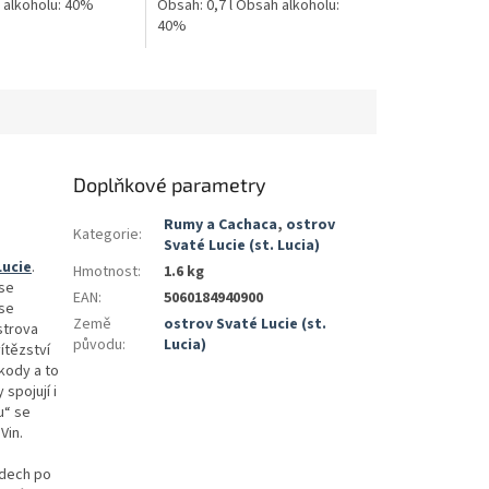
h alkoholu: 40%
Obsah: 0,7 l Obsah alkoholu:
40%
Doplňkové parametry
Rumy a Cachaca
,
ostrov
Kategorie
:
Svaté Lucie (st. Lucia)
Lucie
.
Hmotnost
:
1.6 kg
 se
EAN
:
5060184940900
 se
Země
ostrov Svaté Lucie (st.
strova
původu
:
Lucia)
ítězství
kody a to
spojují i
u“ se
Vin.
udech po