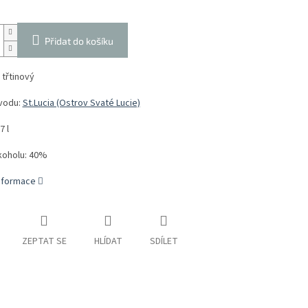
Přidat do košíku
třtinový
vodu:
St.Lucia (Ostrov Svaté Lucie)
7 l
koholu: 40%
informace
ZEPTAT SE
HLÍDAT
SDÍLET