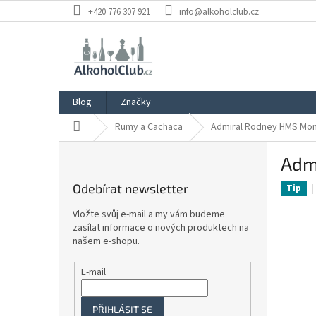
Přejít
+420 776 307 921
info@alkoholclub.cz
na
obsah
Blog
Značky
Domů
Rumy a Cachaca
Admiral Rodney HMS Mon
P
Adm
o
s
Odebírat newsletter
Tip
t
r
Vložte svůj e-mail a my vám budeme
a
zasílat informace o nových produktech na
n
našem e-shopu.
n
í
E-mail
p
a
PŘIHLÁSIT SE