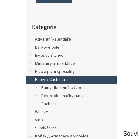
n
e
l
Přeskočit
Kategorie
kategorie
Adventní kalendáře
Dárkové balení
Investiční láhve
Miniatury a maxi láhve
Pivo a pivní speciality
Rumy a Cachaca
Rumy dle země původu
Dělení dle značky rumu
Cachaca
Whisky
Víno
Šumivá vína
Souvi
Koňaky, Armaňaky a vínovice