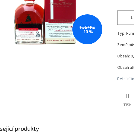
1 367 Kč
–10 %
Typ: Rum 
Země pů
Obsah: 0,
Obsah al
Detailní 
TISK
sející produkty