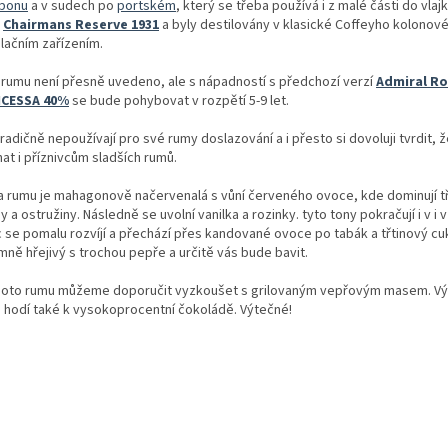
bonu
a v sudech po
portském
, který se třeba používá i z malé části do vlaj
u
Chairmans Reserve 1931
a byly destilovány v klasické Coffeyho kolonov
ilačním zařízením.
í rumu není přesně uvedeno, ale s nápadností s předchozí verzí
Admiral R
NCESSA 40%
se bude pohybovat v rozpětí 5-9 let.
radičně nepoužívají pro své rumy doslazování a i přesto si dovoluji tvrdit, 
at i příznivcům sladších rumů.
a rumu je mahagonově načervenalá s vůní červeného ovoce, kde dominují t
y a ostružiny. Následně se uvolní vanilka a rozinky. tyto tony pokračují i v i v
c se pomalu rozvíjí a přechází přes kandované ovoce po tabák a třtinový cuk
mně hřejivý s trochou pepře a určitě vás bude bavit.
hoto rumu můžeme doporučit vyzkoušet s grilovaným vepřovým masem. Vý
 hodí také k vysokoprocentní čokoládě. Výtečné!