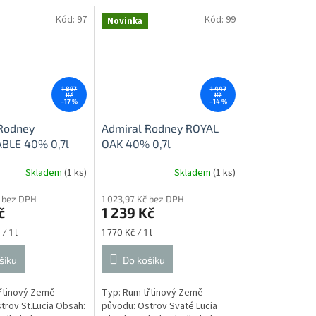
Kód:
97
Kód:
99
Novinka
1 897
1 447
Kč
Kč
–17 %
–14 %
Rodney
Admiral Rodney ROYAL
BLE 40% 0,7l
OAK 40% 0,7l
Skladem
(1 ks)
Skladem
(1 ks)
č bez DPH
1 023,97 Kč bez DPH
č
1 239 Kč
Měrná
/ 1 l
1 770 Kč / 1 l
cena:
šíku
Do košíku
řtinový Země
Typ: Rum třtinový Země
trov St.Lucia Obsah:
původu: Ostrov Svaté Lucia