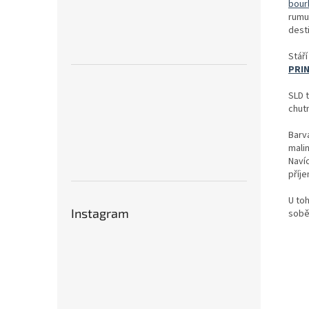
bour
rum
dest
Stář
PRI
SLD t
chutn
Barv
malin
Naví
příje
U to
Instagram
sobě