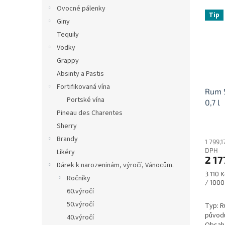
Ovocné pálenky
Tip
Giny
Tequily
Vodky
Grappy
Absinty a Pastis
Fortifikovaná vína
Rum S
Portské vína
0,7 l
Pineau des Charentes
Sherry
Brandy
1 799,1
DPH
Likéry
2 17
Dárek k narozeninám, výročí, Vánocům.
Měrná
3 110 K
Ročníky
cena:
/ 1000
60.výročí
50.výročí
Typ: R
původu
40.výročí