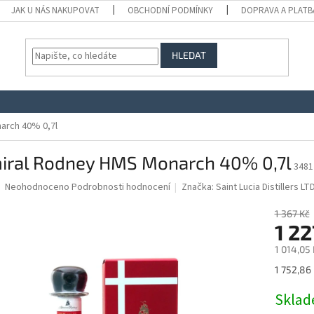
JAK U NÁS NAKUPOVAT
OBCHODNÍ PODMÍNKY
DOPRAVA A PLATB
HLEDAT
arch 40% 0,7l
iral Rodney HMS Monarch 40% 0,7l
3481
Průměrné
Neohodnoceno
Podrobnosti hodnocení
Značka:
Saint Lucia Distillers LTD
hodnocení
produktu
1 367 Kč
je
1 22
0,0
1 014,05
z
5
Měrná
1 752,86 K
hvězdiček.
cena:
Skla