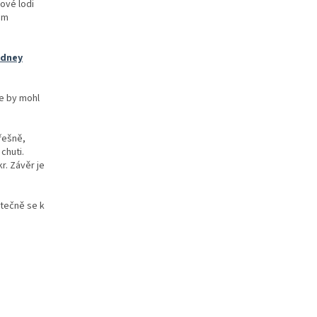
kové lodi
ém
odney
že by mohl
řešně,
 chuti.
r. Závěr je
tečně se k