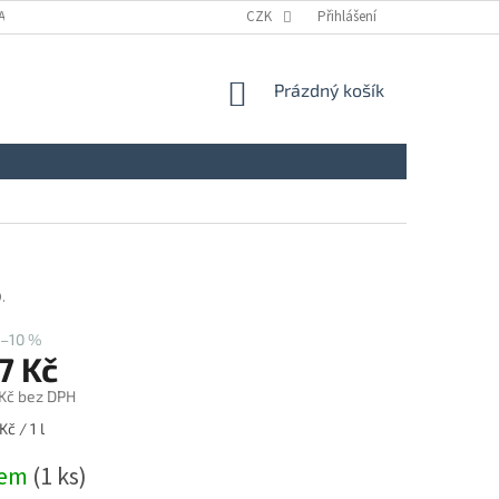
A
KONTAKTY
NAPIŠTE NÁM
CZK
ZÁSADY ZPRACOVÁNÍ A OCHRANY
Přihlášení
NÁKUPNÍ
Prázdný košík
KOŠÍK
.
–10 %
7 Kč
 Kč bez DPH
č / 1 l
dem
(1 ks)