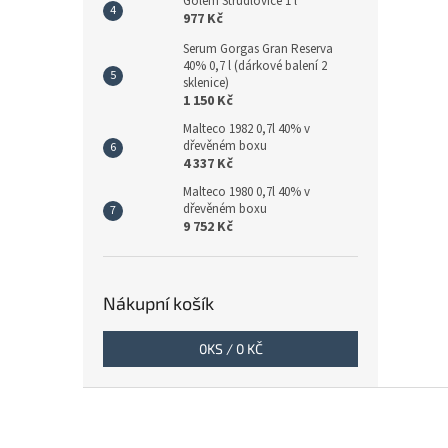
Golem Štrůdlovice 1 l
977 Kč
Serum Gorgas Gran Reserva
40% 0,7 l (dárkové balení 2
sklenice)
1 150 Kč
Malteco 1982 0,7l 40% v
dřevěném boxu
4 337 Kč
Malteco 1980 0,7l 40% v
dřevěném boxu
9 752 Kč
Nákupní košík
0
KS /
0 KČ
Z
á
p