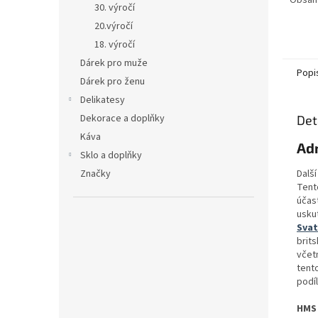
Obsah 
30. výročí
20.výročí
18. výročí
Dárek pro muže
Popi
Dárek pro ženu
Delikatesy
Dekorace a doplňky
Det
Káva
Ad
Sklo a doplňky
Dalš
Značky
Tent
účas
usku
Svat
brit
včet
tent
podí
HMS