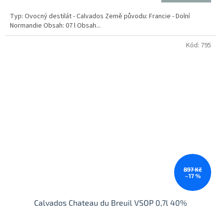
cena:
Typ: Ovocný destilát - Calvados Země původu: Francie - Dolní
Normandie Obsah: 07 l Obsah...
Kód:
795
897 Kč
–17 %
Calvados Chateau du Breuil VSOP 0,7l 40%