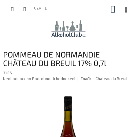
Přejít
NÁKUP
na
CZK
obsah
KOŠÍK
POMMEAU DE NORMANDIE
CHÂTEAU DU BREUIL 17% 0,7l
3186
Průměrné
Neohodnoceno
Podrobnosti hodnocení
Značka:
Chateau du Breuil
hodnocení
produktu
je
0,0
z
5
hvězdiček.