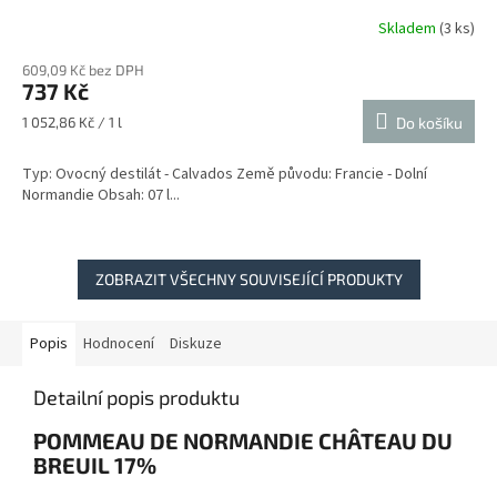
Skladem
(3 ks)
609,09 Kč bez DPH
737 Kč
Měrná
1 052,86 Kč / 1 l
Do košíku
cena:
Typ: Ovocný destilát - Calvados Země původu: Francie - Dolní
Normandie Obsah: 07 l...
ZOBRAZIT VŠECHNY SOUVISEJÍCÍ PRODUKTY
Popis
Hodnocení
Diskuze
Detailní popis produktu
POMMEAU DE NORMANDIE CHÂTEAU DU
BREUIL 17%