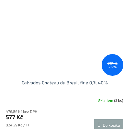
617 Kč
–6 %
Calvados Chateau du Breuil fine 0,7l 40%
Skladem
(3 ks)
476,86 Kč bez DPH
577 Kč
Měrná
824,29 Kč / 1 l
Do košíku