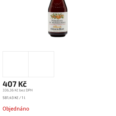
407 Kč
336,36 Kč bez DPH
Měrná
581,43 Kč / 1 l
cena:
Objednáno