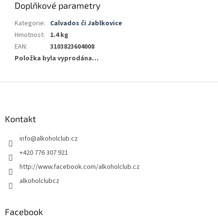
Doplňkové parametry
Kategorie
:
Calvados či Jablkovice
Hmotnost
:
1.4 kg
EAN
:
3103823604008
Položka byla vyprodána…
Z
á
p
a
Kontakt
t
info
@
alkoholclub.cz
í
+420 776 307 921
http://www.facebook.com/alkoholclub.cz
alkoholclubcz
Facebook