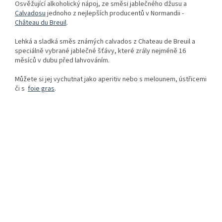
Osvěžující alkoholický nápoj, ze směsi jablečného džusu a
Calvadosu
jednoho z nejlepších producentů v Normandii -
Château du Breuil
.
Lehká a sladká směs známých calvados z Chateau de Breuil a
speciálně vybrané jablečné šťávy, které zrály nejméně 16
měsíců v dubu před lahvováním.
Můžete si jej vychutnat jako aperitiv nebo s melounem, ústřicemi
či s
foie gras
.