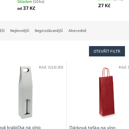
Skladem
(10 ks)
27 Kč
37 Kč
od
žší
Nejlevnější
Nejprodávanější
Abecedně
OTEVŘÍT FILTR
Kód:
3218/JED
Kód:
vá krabička na víno
Dárková taška na víno