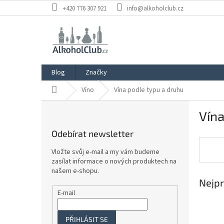
Přejít
+420 776 307 921
info@alkoholclub.cz
na
obsah
Blog
Značky
Domů
Víno
Vína podle typu a druhu
P
Vína
o
s
Odebírat newsletter
t
r
Vložte svůj e-mail a my vám budeme
a
zasílat informace o nových produktech na
n
našem e-shopu.
Nejpr
n
í
E-mail
p
a
PŘIHLÁSIT SE