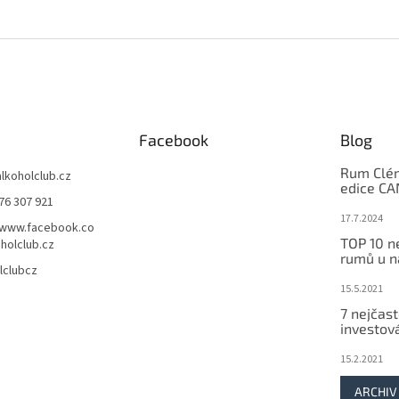
Facebook
Blog
Rum Clém
alkoholclub.cz
edice C
76 307 921
17.7.2024
/www.facebook.co
TOP 10 n
holclub.cz
rumů u n
lclubcz
15.5.2021
7 nejčast
investov
15.2.2021
ARCHIV