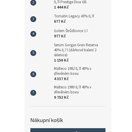
0,7l Prestige Diva GB
1 444 Kč
Tomatin Legacy 43% 0,7l
677 Kč
Golem Štrůdlovice 1 l
977 Kč
Serum Gorgas Gran Reserva
40% 0,7 l (dárkové balení 2
sklenice)
1 150 Kč
Malteco 1982 0,7l 40% v
dřevěném boxu
4 337 Kč
Malteco 1980 0,7l 40% v
dřevěném boxu
9 752 Kč
Nákupní košík