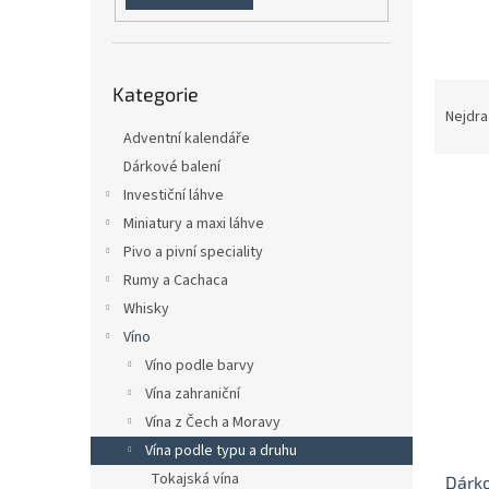
n
e
l
Přeskočit
Ř
Kategorie
kategorie
a
Nejdra
z
Adventní kalendáře
e
Dárkové balení
n
Investiční láhve
í
Miniatury a maxi láhve
p
V
Pivo a pivní speciality
r
ý
Rumy a Cachaca
o
p
d
Whisky
i
u
Víno
s
k
p
Víno podle barvy
t
r
Vína zahraniční
ů
o
Vína z Čech a Moravy
d
Vína podle typu a druhu
u
Tokajská vína
Dárko
k