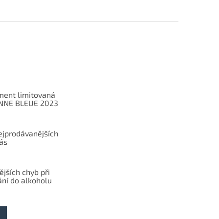
ent limitovaná
ANNE BLEUE 2023
ejprodávanějších
ás
ějších chyb při
ání do alkoholu