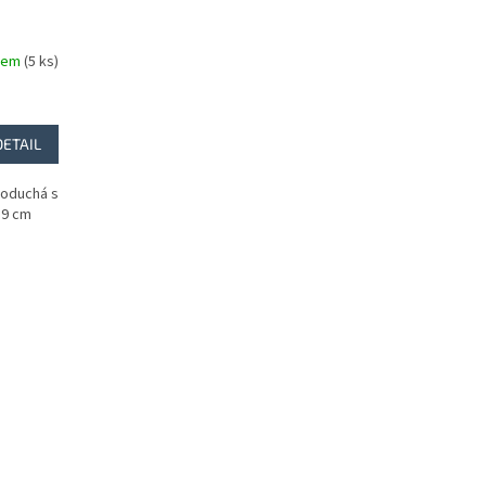
dem
(5 ks)
DETAIL
noduchá s
39 cm