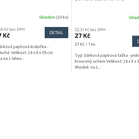
Skladem
(10 ks)
Skla
58 Kč bez DPH
22,31 Kč bez DPH
DETAIL
7 Kč
27 Kč
Měrná
27 Kč / 1 ks
árková papírová krabička -
cena:
uchá Velikost: 14 x 8 x 39 cm
Typ: Dárková papírová taška - jed
a na 1 lahev...
kroucený uchem Velikost: 14 x 8 x 
Vhodné: na 1...
O
v
l
á
d
a
c
í
p
r