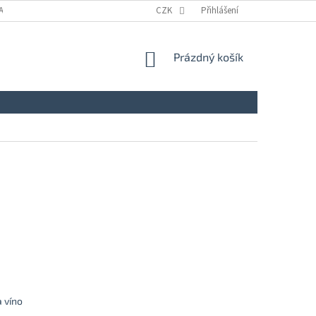
A
KONTAKTY
NAPIŠTE NÁM
CZK
ZÁSADY ZPRACOVÁNÍ A OCHRANY
Přihlášení
NÁKUPNÍ
Prázdný košík
KOŠÍK
 víno