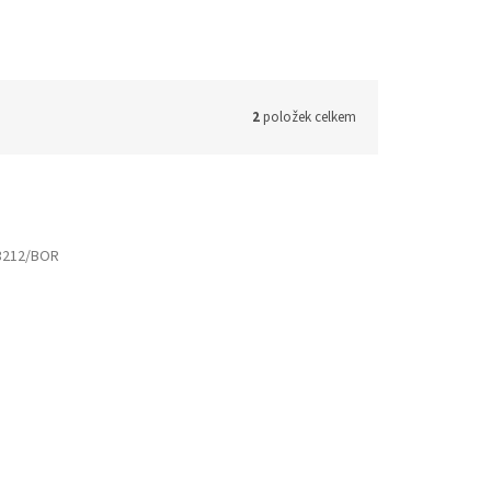
2
položek celkem
3212/BOR