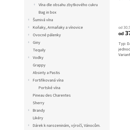
Vína dle obsahu zbytkového cukru
t
ů
Bag in box
Šumivá vína
Koňaky, Armaňaky a vínovice
od 30,
3
od
Ovocné pálenky
Giny
Typ: D
jednod
Tequily
Variant
Vodky
Grappy
Absinty a Pastis
Fortifikovaná vína
Portské vína
Pineau des Charentes
Sherry
Brandy
Likéry
Dárek k narozeninám, výročí, Vánocům.