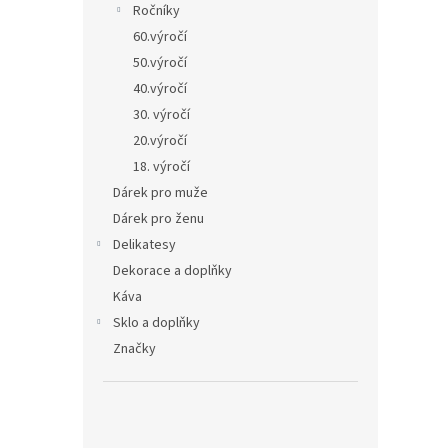
Ročníky
60.výročí
50.výročí
40.výročí
30. výročí
20.výročí
18. výročí
Dárek pro muže
Dárek pro ženu
Delikatesy
Dekorace a doplňky
Káva
Sklo a doplňky
Značky