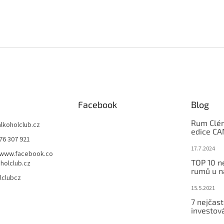
Facebook
Blog
Rum Clém
alkoholclub.cz
edice C
76 307 921
17.7.2024
/www.facebook.co
TOP 10 n
holclub.cz
rumů u n
lclubcz
15.5.2021
7 nejčast
investov