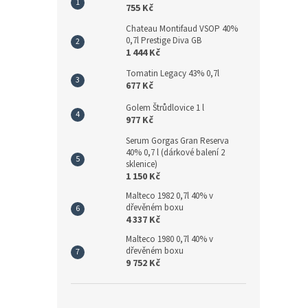
755 Kč
Chateau Montifaud VSOP 40%
0,7l Prestige Diva GB
1 444 Kč
Tomatin Legacy 43% 0,7l
677 Kč
Golem Štrůdlovice 1 l
977 Kč
Serum Gorgas Gran Reserva
40% 0,7 l (dárkové balení 2
sklenice)
1 150 Kč
Malteco 1982 0,7l 40% v
dřevěném boxu
4 337 Kč
Malteco 1980 0,7l 40% v
dřevěném boxu
9 752 Kč