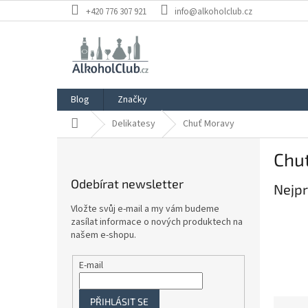
Přejít
+420 776 307 921
info@alkoholclub.cz
na
obsah
Blog
Značky
Domů
Delikatesy
Chuť Moravy
P
Chu
o
s
Odebírat newsletter
Nejpr
t
r
Vložte svůj e-mail a my vám budeme
a
zasílat informace o nových produktech na
n
našem e-shopu.
n
í
E-mail
p
a
Ř
PŘIHLÁSIT SE