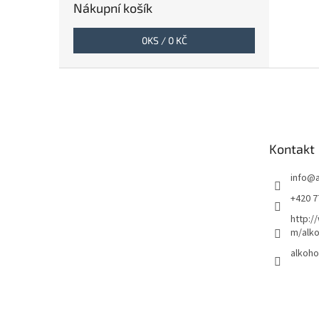
Nákupní košík
0
KS /
0 KČ
Z
á
p
a
t
Kontakt
í
info
@
+420 7
http:/
m/alko
alkoho