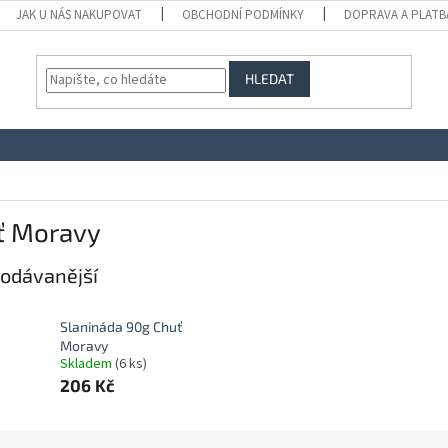
JAK U NÁS NAKUPOVAT
OBCHODNÍ PODMÍNKY
DOPRAVA A PLATB
HLEDAT
ť Moravy
odávanější
Slanináda 90g Chuť
Moravy
Skladem
(6 ks)
206 Kč