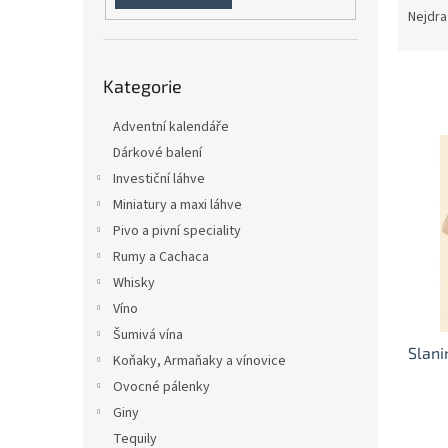
n
a
Nejdra
e
z
l
e
Přeskočit
n
Kategorie
kategorie
í
p
Adventní kalendáře
V
r
Dárkové balení
ý
o
p
Investiční láhve
d
i
Miniatury a maxi láhve
u
s
Pivo a pivní speciality
k
p
t
Rumy a Cachaca
r
ů
Whisky
o
Víno
d
u
Šumivá vína
Slani
k
Koňaky, Armaňaky a vínovice
t
Ovocné pálenky
ů
Giny
Tequily