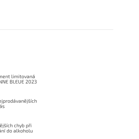
ent limitovaná
ANNE BLEUE 2023
ejprodávanějších
ás
ějších chyb při
ání do alkoholu