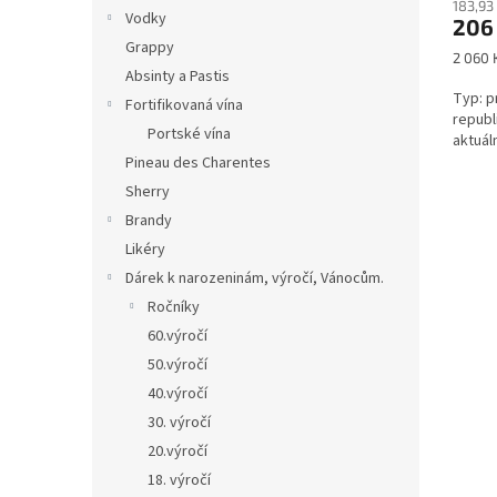
183,93
Vodky
206
Grappy
Měrná
2 060 K
Absinty a Pastis
cena:
Typ: p
Fortifikovaná vína
republ
Portské vína
aktuální
Pineau des Charentes
Sherry
Brandy
Likéry
Dárek k narozeninám, výročí, Vánocům.
Ročníky
60.výročí
50.výročí
40.výročí
30. výročí
20.výročí
18. výročí