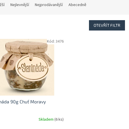
žší
Nejlevnější
Nejprodávanější
Abecedně
OTEVŘÍT FILTR
Kód:
3476
náda 90g Chuť Moravy
Skladem
(6 ks)