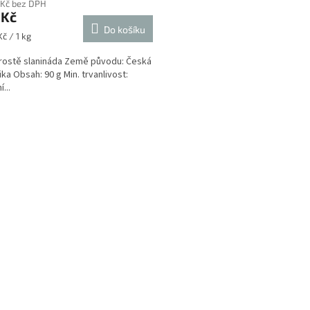
 Kč bez DPH
 Kč
Do košíku
č / 1 kg
rostě slanináda Země původu: Česká
ika Obsah: 90 g Min. trvanlivost:
...
O
v
l
á
d
a
c
í
p
r
v
k
y
v
ý