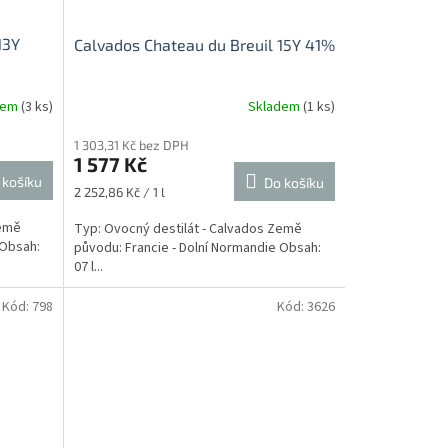
13Y
Calvados Chateau du Breuil 15Y 41%
dem
(3 ks)
Skladem
(1 ks)
1 303,31 Kč bez DPH
1 577 Kč
 košíku
Do košíku
Měrná
2 252,86 Kč / 1 l
cena:
Země
Typ: Ovocný destilát - Calvados Země
 Obsah:
původu: Francie - Dolní Normandie Obsah:
07 l...
Kód:
798
Kód:
3626