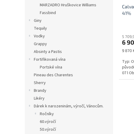
u
MARZADRO Hruškovice Williams
Calva
k
Fassbind
41%
t
ů
Giny
Tequily
Vodky
5 709,
6 90
Grappy
Měrná
9 870 K
Absinty a Pastis
cena:
Fortifikovaná vína
Typ: O
původu
Portské vína
07 l Ob
Pineau des Charentes
Sherry
Brandy
Likéry
Dárek k narozeninám, výročí, Vánocům.
Ročníky
60.výročí
50.výročí