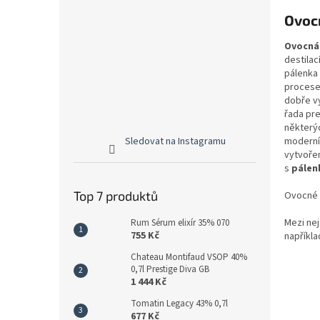
Ovoc
Ovocná
destilac
pálenka 
procesem
dobře vy
řada pre
některýc
moderní 
Sledovat na Instagramu
vytvořen
s
pálen
Top 7 produktů
Ovocné p
Mezi nej
Rum Sérum elixír 35% 070
755 Kč
například
Chateau Montifaud VSOP 40%
0,7l Prestige Diva GB
1 444 Kč
Tomatin Legacy 43% 0,7l
677 Kč