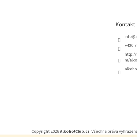
p
a
t
Kontakt
í
info
@
+420 7
http:/
m/alko
alkoho
Copyright 2026
AlkoholClub.cz
. Všechna práva vyhrazena