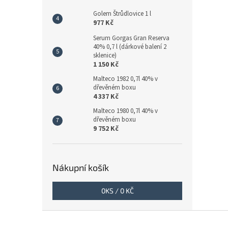
Golem Štrůdlovice 1 l
977 Kč
Serum Gorgas Gran Reserva
40% 0,7 l (dárkové balení 2
sklenice)
1 150 Kč
Malteco 1982 0,7l 40% v
dřevěném boxu
4 337 Kč
Malteco 1980 0,7l 40% v
dřevěném boxu
9 752 Kč
Nákupní košík
0
KS /
0 KČ
Z
á