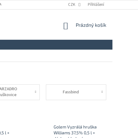
A
KONTAKTY
NAPIŠTE NÁM
CZK
ZÁSADY ZPRACOVÁNÍ A OCHRANY
Přihlášení
NÁKUPNÍ
Prázdný košík
KOŠÍK
ARZADRO
Fassbind
ruškovice
lliams
Golem Vyzrálá hruška
5 l +
Williams 37,5% 0,5 l +