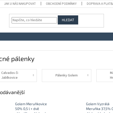
JAK U NÁS NAKUPOVAT
OBCHODNÍ PODMÍNKY
DOPRAVA A PLATB
HLEDAT
cné pálenky
Calvados či
M
Pálenky Golem
Jablkovice
H
Wi
odávanější
Golem Meruňkovice
Golem Vyzrálá
50% 0,5 l + dvě
Meruňka 37,5% 0,