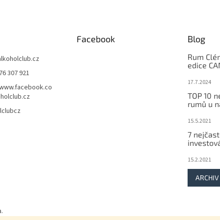
Facebook
Blog
Rum Clém
alkoholclub.cz
edice C
76 307 921
17.7.2024
/www.facebook.co
TOP 10 n
holclub.cz
rumů u n
lclubcz
15.5.2021
7 nejčast
investov
15.2.2021
ARCHIV
.