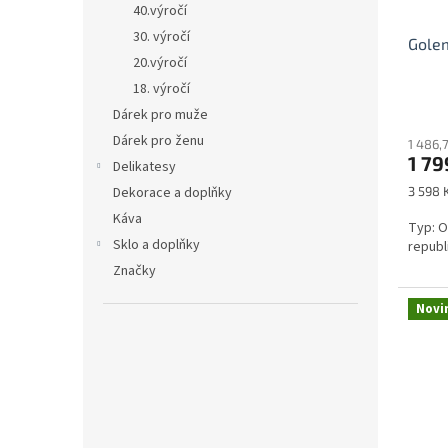
40.výročí
30. výročí
Golem
20.výročí
18. výročí
Dárek pro muže
Dárek pro ženu
1 486,
1 79
Delikatesy
Měrná
3 598 K
Dekorace a doplňky
cena:
Káva
Typ: O
Sklo a doplňky
republ
Značky
Novi