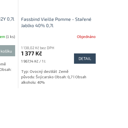
2Y 0,7l
Fassbind Vieille Pomme - Stařené
Jablko 40% 0,7l
dem
(1 ks)
Objednáno
1 138,02 Kč bez DPH
 košíku
1 377 Kč
DETAIL
Měrná
1 967,14 Kč / 1 l
Země
cena:
 Obsah:
Typ: Ovocný destilát Země
původu: Švýcarsko Obsah: 0,7 l Obsah
alkoholu: 40%