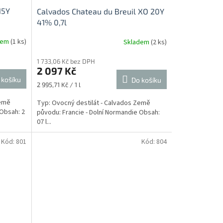
15Y
Calvados Chateau du Breuil XO 20Y
41% 0,7l
dem
(1 ks)
Skladem
(2 ks)
1 733,06 Kč bez DPH
2 097 Kč
 košíku
Do košíku
Měrná
2 995,71 Kč / 1 l
cena:
Země
Typ: Ovocný destilát - Calvados Země
 Obsah: 2
původu: Francie - Dolní Normandie Obsah:
07 l...
Kód:
801
Kód:
804