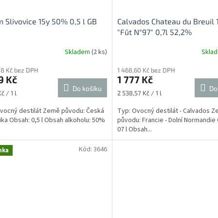
 Slivovice 15y 50% 0,5 l GB
Calvados Chateau du Breuil 
"Fût N°97" 0,7l 52,2%
Skladem
(2 ks)
Skla
78 Kč bez DPH
1 468,60 Kč bez DPH
9 Kč
1 777 Kč
Do košíku
Do
Měrná
č / 1 l
2 538,57 Kč / 1 l
cena:
vocný destilát Země původu: Česká
Typ: Ovocný destilát - Calvados 
ika Obsah: 0,5 l Obsah alkoholu: 50%
původu: Francie - Dolní Normandie
07 l Obsah...
Kód:
3646
nka