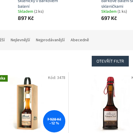
skleničky v dárkovém
dárkové balení s
balení
skleničkami
Skladem
(2 ks)
Skladem
(1 ks)
897 Kč
697 Kč
žší
Nejlevnější
Nejprodávanější
Abecedně
OTEVŘÍT FILTR
Kód:
3478
nka
7 928 Kč
–12 %