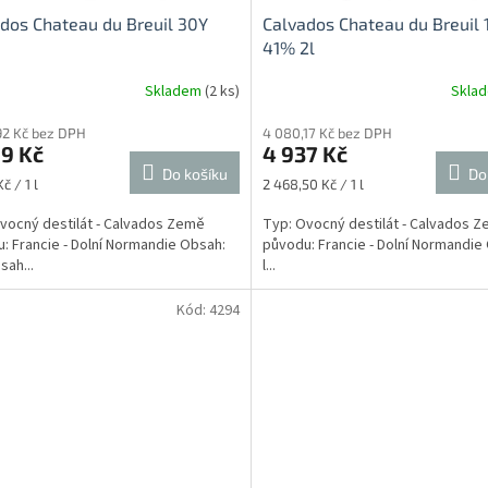
dos Chateau du Breuil 30Y
Calvados Chateau du Breuil 
41% 2l
Skladem
(2 ks)
Skla
92 Kč bez DPH
4 080,17 Kč bez DPH
9 Kč
4 937 Kč
Do košíku
Do
Měrná
č / 1 l
2 468,50 Kč / 1 l
cena:
vocný destilát - Calvados Země
Typ: Ovocný destilát - Calvados 
: Francie - Dolní Normandie Obsah:
původu: Francie - Dolní Normandie
sah...
l...
Kód:
4294