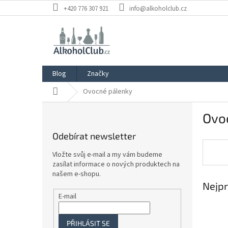
Přejít
+420 776 307 921
info@alkoholclub.cz
na
obsah
Blog
Značky
Domů
Ovocné pálenky
P
Ovo
o
s
Odebírat newsletter
t
r
Vložte svůj e-mail a my vám budeme
a
zasílat informace o nových produktech na
n
našem e-shopu.
Nejpr
n
í
E-mail
p
a
PŘIHLÁSIT SE