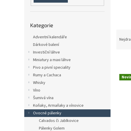
n
e
l
Přeskočit
Kategorie
kategorie
Ř
Adventní kalendáře
a
Nejdra
Dárkové balení
z
e
Investiční láhve
n
Miniatury a maxi láhve
í
Pivo a pivní speciality
p
V
Rumy a Cachaca
r
Novi
ý
Whisky
o
p
d
Víno
i
u
Šumivá vína
s
k
Koňaky, Armaňaky a vínovice
p
t
r
Ovocné pálenky
ů
o
Calvados či Jablkovice
d
Pálenky Golem