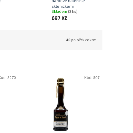
e
dárkové balení se
skleničkami
Skladem
(2 ks)
697 Kč
40
položek celkem
Kód:
3270
Kód:
807