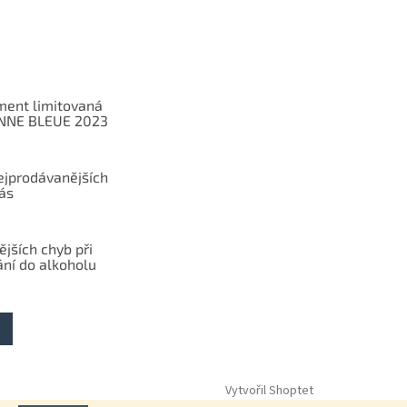
ent limitovaná
ANNE BLEUE 2023
ejprodávanějších
ás
ějších chyb při
ání do alkoholu
Vytvořil Shoptet