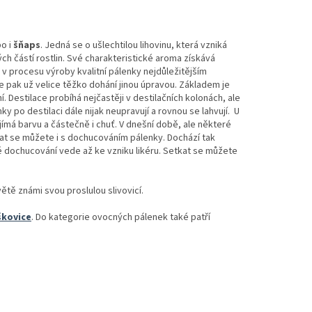
o i
šňaps
. Jedná se o ušlechtilou lihovinu, která vzniká
ch částí rostlin. Své charakteristické aroma získává
 v procesu výroby kvalitní pálenky nejdůležitějším
e pak už velice těžko dohání jinou úpravou. Základem je
Destilace probíhá nejčastěji v destilačních kolonách, ale
ky po destilaci dále nijak neupravují a rovnou se lahvují. U
jímá barvu a částečně i chuť. V dnešní době, ale některé
kat se můžete i s dochucováním pálenky. Dochází tak
é dochucování vede až ke vzniku likéru.
Setkat se můžete
tě známi svou proslulou slivovicí.
škovice
. Do kategorie ovocných pálenek také patří