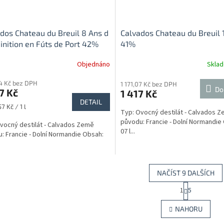
dos Chateau du Breuil 8 Ans d
Calvados Chateau du Breuil 1
Finition en Fúts de Port 42%
41%
Objednáno
Skla
34 Kč bez DPH
1 171,07 Kč bez DPH
Do
7 Kč
1 417 Kč
DETAIL
7 Kč / 1 l
Typ: Ovocný destilát - Calvados 
původu: Francie - Dolní Normandie
vocný destilát - Calvados Země
07 l...
: Francie - Dolní Normandie Obsah:
NAČÍST 9 DALŠÍCH
S
1
5
O
t
r
v
NAHORU
á
l
n
á