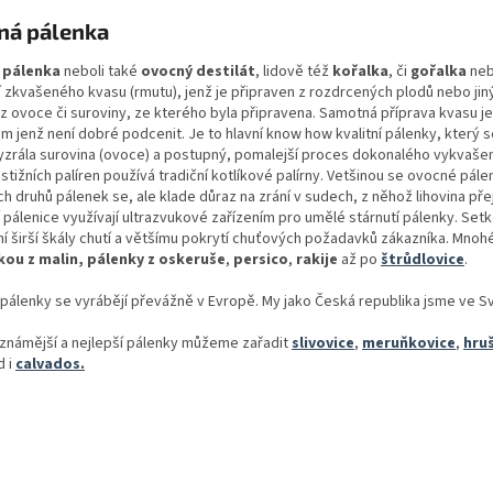
k
d
ná pálenka
o
a
v
c
á
 pálenka
neboli také
ovocný destilát
, lidově též
kořalka
, či
gořalka
neb
í
n
í zkvašeného kvasu (rmutu), jenž je připraven z rozdrcených plodů nebo jiný
p
í
z ovoce či suroviny, ze kterého byla připravena. Samotná příprava kvasu je
r
 jenž není dobré podcenit. Je to hlavní know how kvalitní pálenky, který s
v
zrála surovina (ovoce) a postupný, pomalejší proces dokonalého vykvašení. 
k
stižních palíren používá tradiční kotlíkové palírny. Vetšinou se ovocné pálen
y
h druhů pálenek se, ale klade důraz na zrání v sudech, z něhož lihovina pře
v
pálenice využívají ultrazvukové zařízením pro umělé stárnutí pálenky. Set
ý
í širší škály chutí a většímu pokrytí chuťových požadavků zákazníka. Mnoh
p
kou z malin, pálenky z
oskeruše
,
persico
,
rakije
až po
štrůdlovice
.
i
s
álenky se vyrábějí převážně v Evropě. My jako Česká republika jsme ve Svě
u
známější a nejlepší pálenky můžeme zařadit
slivovice
,
meruňkovice
,
hru
 i
calvados.