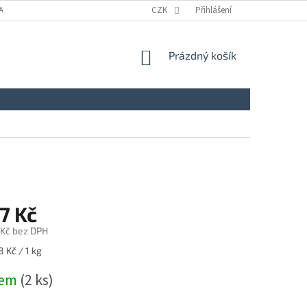
A
KONTAKTY
NAPIŠTE NÁM
CZK
ZÁSADY ZPRACOVÁNÍ A OCHRANY
Přihlášení
NÁKUPNÍ
Prázdný košík
KOŠÍK
7 Kč
 Kč bez DPH
 Kč / 1 kg
dem
(2 ks)