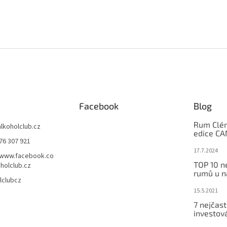
Facebook
Blog
Rum Clém
alkoholclub.cz
edice C
76 307 921
17.7.2024
/www.facebook.co
TOP 10 n
holclub.cz
rumů u n
lclubcz
15.5.2021
7 nejčast
investov