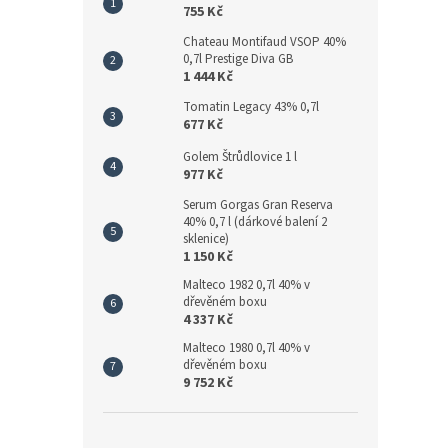
755 Kč
Chateau Montifaud VSOP 40%
0,7l Prestige Diva GB
1 444 Kč
Tomatin Legacy 43% 0,7l
677 Kč
Golem Štrůdlovice 1 l
977 Kč
Serum Gorgas Gran Reserva
40% 0,7 l (dárkové balení 2
sklenice)
1 150 Kč
Malteco 1982 0,7l 40% v
dřevěném boxu
4 337 Kč
Malteco 1980 0,7l 40% v
dřevěném boxu
9 752 Kč