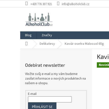
Přejít
+420 776 307 921
info@alkoholclub.cz
na
obsah
Blog
Značky
Domů
Delikatesy
Kaviár osetra Malossol 65g
P
Kavi
o
s
Odebírat newsletter
Novin
t
r
Vložte svůj e-mail a my vám budeme
a
zasílat informace o nových produktech na
n
našem e-shopu.
n
í
E-mail
p
a
PŘIHLÁSIT SE