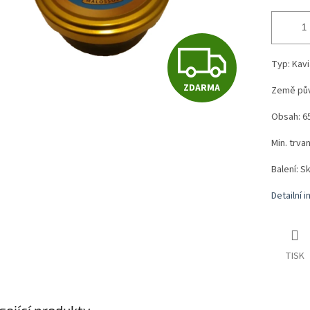
Z
Typ: Kaviá
ZDARMA
Země pův
D
Obsah: 6
A
Min. trvan
Balení: S
R
Detailní 
M
TISK
A