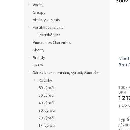
Souvi
Vodky
Grappy
Absinty a Pastis
Fortifikovaná vína
Portské vína
Pineau des Charentes
Sherry
Brandy
Moët
Brut 
Likéry
Dárek k narozeninám, výročí, Vánocům.
Ročníky
1 005,
60.výročí
DPH
50.výročí
1 21
40.výročí
Měrná
1 622,6
30. výročí
cena:
20.výročí
Typ: 
původu
18. výročí