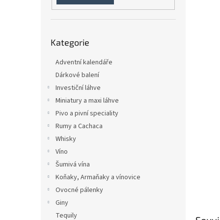
n
e
l
Přeskočit
Kategorie
kategorie
Adventní kalendáře
Dárkové balení
Investiční láhve
Miniatury a maxi láhve
Pivo a pivní speciality
Rumy a Cachaca
Whisky
Víno
Šumivá vína
Koňaky, Armaňaky a vínovice
Ovocné pálenky
Giny
Tequily