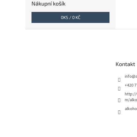
Nákupní košík
0
KS /
0 KČ
Z
á
p
a
t
Kontakt
í
info
@
+420 7
http:/
m/alko
alkoho