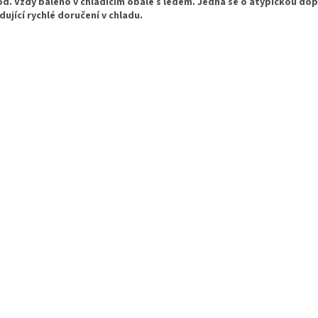
od. Vždy baleno v chladícím obale s ledem. Jedná se o atypickou do
dující rychlé doručení v chladu.