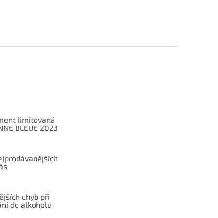
ent limitovaná
ANNE BLEUE 2023
ejprodávanějších
ás
ějších chyb při
ání do alkoholu