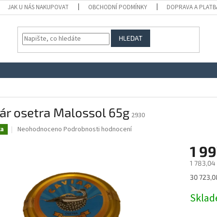
JAK U NÁS NAKUPOVAT
OBCHODNÍ PODMÍNKY
DOPRAVA A PLATB
HLEDAT
ár osetra Malossol 65g
2930
Průměrné
Neohodnoceno
Podrobnosti hodnocení
ka
hodnocení
produktu
1 99
je
1 783,04
0,0
z
Měrná
30 723,08
5
cena:
hvězdiček.
Skla