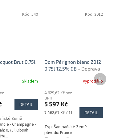
Kód:
540
Kód:
3012
cquot Brut 0,75l
Dom Pérignon blanc 2012
0,75l 12,5% GB
- Doprava
zdarma!!!!
Další
Skladem
Vyprodáno
produkt
bez
4 625,62 Kč bez
DPH
č
5 597 Kč
DETAIL
Měrná
7 462,67 Kč / 1 l
DETAIL
cena:
aňské Země
ancie - Champagne -
Typ: Šampaňské Země
h: 0,75 l Obsah
původu: Francie -
2%...