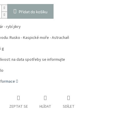
Přidat do košíku
r - rybí jikry
odu: Rusko -
Kaspické moře - Astrachaň
5 g
livost:
na data spotřeby se informujte
klo
informace
ZEPTAT SE
HLÍDAT
SDÍLET