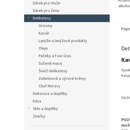
Ardenn
Dárek pro muže
alkohol
Dárek pro ženu
Delikatesy
Grissiny
Popi
Kaviár
Lanýže a lanýžové produkty
Det
Oleje
Paštiky a Foie Gras
Kav
Sušené maso
Vynik
Šnečí delikatesy
Kasp
Zeleninové a sýrové krémy
Chuť Moravy
Dekorace a doplňky
Slože
Káva
Sklo a doplňky
Značky
POZO
možn