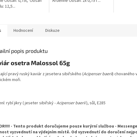
e Obsah: 0,75l, Obsah
Ardenne Obsah: 2x 0,75 l ...
u: 12,5...
s
Hodnocení
Diskuze
ailní popis produktu
iár osetra Malossol 65g
ající pravý ruský kaviár z jesetera sibiřského (
Acipenser baerii
) chovaného 
ickém moři.
ní: rybí jikry ( jeseter sibiřský -
Acipenser baerii
), sůl, E285
R!!!! - Tento produkt doručujeme pouze kurýrní službou - Messenger
ost vyzvednutí na výdejním místě. Od vyzvednutí do doručení nejp