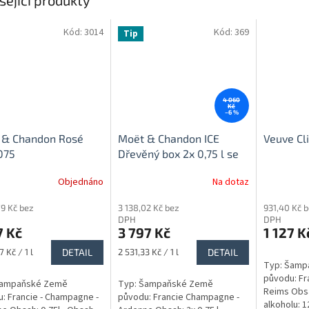
sející produkty
Kód:
3014
Kód:
369
Tip
4 060
Kč
–6 %
 & Chandon Rosé
Moët & Chandon ICE
Veuve Cli
075
Dřevěný box 2x 0,75 l se
skleničkami
- Doprava
Objednáno
Na dotaz
zdarma!!!!
79 Kč bez
3 138,02 Kč bez
931,40 Kč 
DPH
DPH
7 Kč
3 797 Kč
1 127 K
Měrná
7 Kč / 1 l
DETAIL
2 531,33 Kč / 1 l
DETAIL
cena:
Typ: Šamp
původu: Fr
Šampaňské Země
Typ: Šampaňské Země
Reims Obsa
: Francie - Champagne -
původu: Francie Champagne -
alkoholu: 1