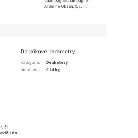
ChampagneChampagne -
Ardenne Obsah: 0,75 l...
Doplňkové parametry
Kategorie
:
Delikatesy
Hmotnost
:
0.14 kg
v
, či
ozději do