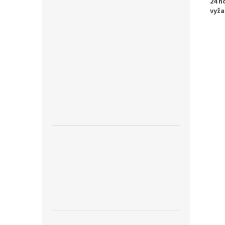
24 h
vyža