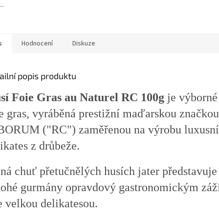
..
s
Hodnocení
Diskuze
ailní popis produktu
sí Foie Gras au Naturel RC 100g
je výborné
ie gras, vyráběná prestižní maďarskou značk
BORUM ("RC") zaměřenou na výrobu luxusn
ikates z drůbeže.
ná chuť přetučnělých husích jater představuje
ohé gurmány opravdový gastronomickým záž
e velkou delikatesou.