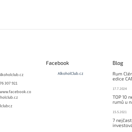
Facebook
Blog
AlkoholClub.cz
Rum Clém
alkoholclub.cz
edice C
76 307 921
17.7.2024
/www.facebook.co
TOP 10 n
holclub.cz
rumů u n
lclubcz
15.5.2021
7 nejčast
investov