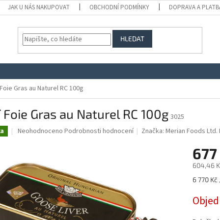
JAK U NÁS NAKUPOVAT
OBCHODNÍ PODMÍNKY
DOPRAVA A PLATB
HLEDAT
 Foie Gras au Naturel RC 100g
 Foie Gras au Naturel RC 100g
3025
Průměrné
Neohodnoceno
Podrobnosti hodnocení
Značka:
Merian Foods Ltd.
ka
hodnocení
produktu
677
je
604,46 K
0,0
z
Měrná
6 770 Kč 
5
cena:
hvězdiček.
Obje