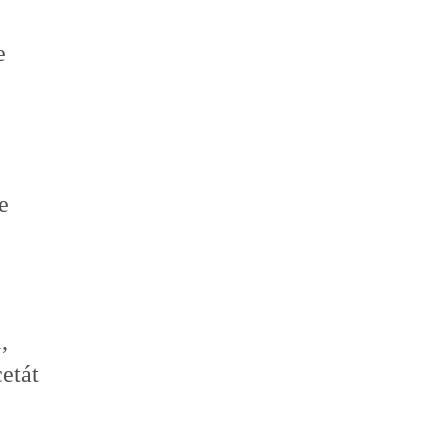
e
e
,
etát