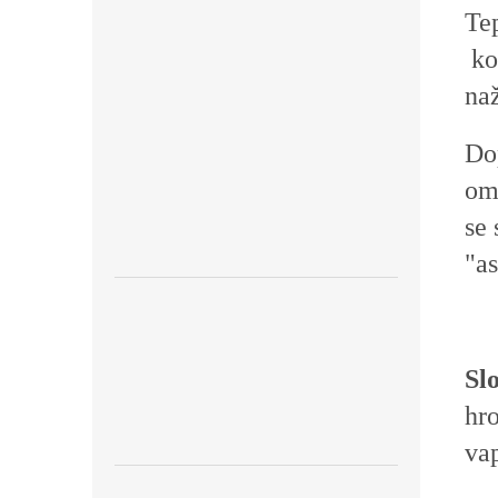
Te
ko
na
Do
om
se
"a
Sl
hro
vap