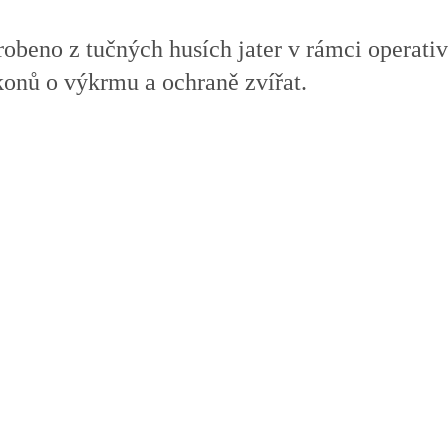
obeno z tučných husích jater v rámci operati
konů o výkrmu a ochraně zvířat.