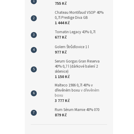
755 Kč
Chateau Montifaud VSOP 40%
0,7l Prestige Diva GB
1 444 Kč
Tomatin Legacy 43% 0,7l
677 Kč
Golem Štrůdlovice 1 l
977 Kč
Serum Gorgas Gran Reserva
40% 0,7 l (dárkové balení 2
sklenice)
1 150 Kč
Malteco 1986 0,7l 40% v
dřevěném boxu
v dřevěném
boxu
3 777 Kč
Rum Sérum Mamie 40% 070
879 Kč