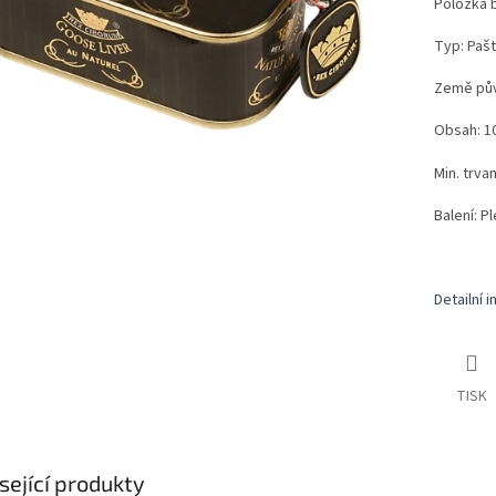
Položka 
Typ: Pašti
Země pů
Obsah: 1
Min. trvan
Balení: P
Detailní 
TISK
sející produkty