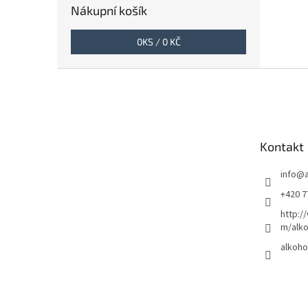
Nákupní košík
0
KS /
0 KČ
Z
á
p
a
t
Kontakt
í
info
@
+420 7
http:/
m/alko
alkoho