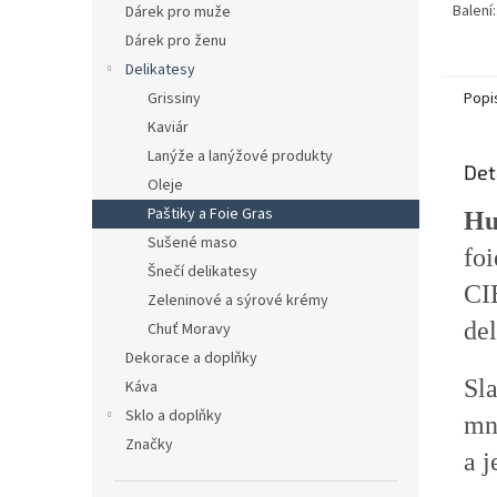
Balení:.
Dárek pro muže
Dárek pro ženu
Delikatesy
Popi
Grissiny
Kaviár
Lanýže a lanýžové produkty
Det
Oleje
Paštiky a Foie Gras
Hu
Sušené maso
fo
Šnečí delikatesy
CI
Zeleninové a sýrové krémy
del
Chuť Moravy
Dekorace a doplňky
Sla
Káva
Sklo a doplňky
mn
Značky
a j