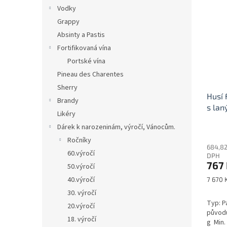
Vodky
Grappy
Absinty a Pastis
Fortifikovaná vína
Portské vína
Pineau des Charentes
Sherry
Husí 
Brandy
s lan
Likéry
Dárek k narozeninám, výročí, Vánocům.
Ročníky
684,82
60.výročí
DPH
767
50.výročí
Měrná
40.výročí
7 670 K
cena:
30. výročí
Typ: P
20.výročí
původu
18. výročí
g Min. 