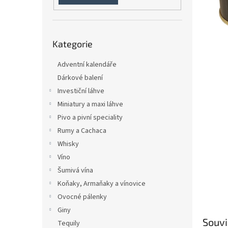
n
e
l
Přeskočit
Kategorie
kategorie
Adventní kalendáře
Dárkové balení
Investiční láhve
Miniatury a maxi láhve
Pivo a pivní speciality
Rumy a Cachaca
Whisky
Víno
Šumivá vína
Koňaky, Armaňaky a vínovice
Ovocné pálenky
Giny
Souvi
Tequily