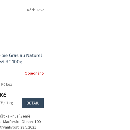
Kód:
3252
Foie Gras au Naturel
ýži RC 100g
Objednáno
 Kč bez
 Kč
č / 1 kg
DETAIL
aštika - husí Země
: Maďarsko Obsah: 100
trvanlivost: 28.9.2021