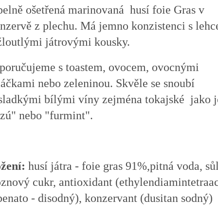
pelně ošetřená marinovaná husí foie Gras v
nzervě z plechu. Má jemno konzistenci s lehc
žloutlými játrovými kousky.
poručujeme s toastem, ovocem, ovocnými
áčkami nebo zeleninou. Skvěle se snoubí
 sladkými bílými víny zejména tokajské jako j
szú" nebo "furmint".
ožení:
husí játra - foie gras 91%,pitná voda, sůl
znový cukr, antioxidant (ethylendiamintetraac
enato - disodný), konzervant (dusitan sodný)