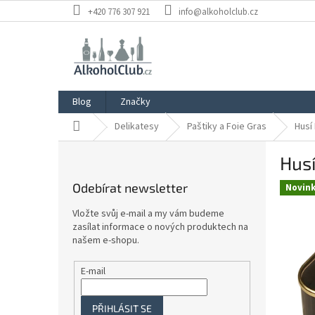
Přejít
+420 776 307 921
info@alkoholclub.cz
na
obsah
Blog
Značky
Domů
Delikatesy
Paštiky a Foie Gras
Husí
P
Husí
o
s
Odebírat newsletter
Novin
t
r
Vložte svůj e-mail a my vám budeme
a
zasílat informace o nových produktech na
n
našem e-shopu.
n
í
E-mail
p
a
PŘIHLÁSIT SE