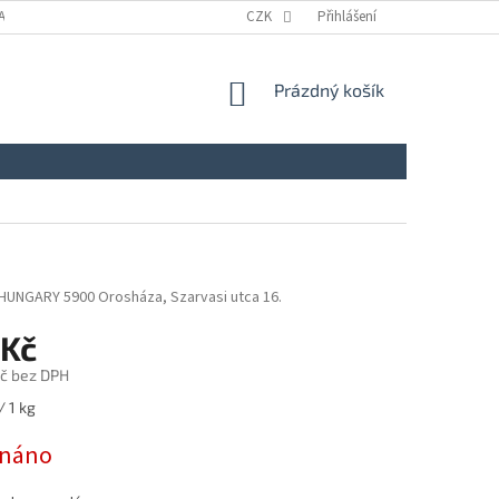
A
KONTAKTY
NAPIŠTE NÁM
CZK
ZÁSADY ZPRACOVÁNÍ A OCHRANY
Přihlášení
NÁKUPNÍ
Prázdný košík
KOŠÍK
 HUNGARY 5900 Orosháza, Szarvasi utca 16.
 Kč
č bez DPH
/ 1 kg
dnáno