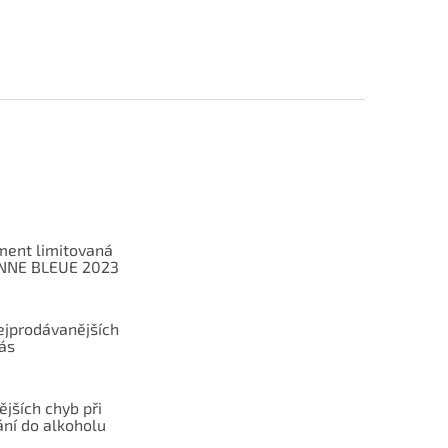
ent limitovaná
ANNE BLEUE 2023
ejprodávanějších
ás
ějších chyb při
ání do alkoholu