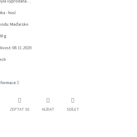
byla vyprodána…
ka - husí
vodu: Maďarsko
00 g
livost:
08.11.2020
lech
informace
ZEPTAT SE
HLÍDAT
SDÍLET