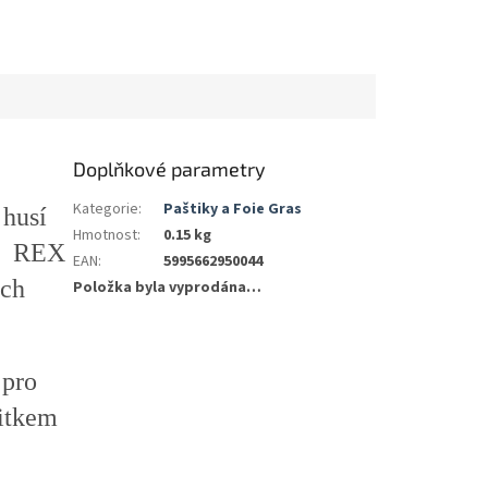
Doplňkové parametry
Kategorie
:
Paštiky a Foie Gras
 husí
Hmotnost
:
0.15 kg
ou REX
EAN
:
5995662950044
ích
Položka byla vyprodána…
 pro
itkem