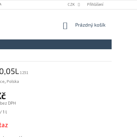
A
KONTAKTY
NAPIŠTE NÁM
CZK
ZÁSADY ZPRACOVÁNÍ A OCHRANY
Přihlášení
NÁKUPNÍ
Prázdný košík
KOŠÍK
0,05L
1251
ece, Polska
Kč
 bez DPH
 1 l
taz