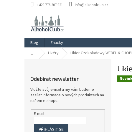
Přejít
+420 776 307 921
info@alkoholclub.cz
na
obsah
Blog
Značky
Domů
Likéry
Likier Czekoladowy WEDEL & CHOP
P
Lik
o
s
Odebírat newsletter
Novin
t
r
Vložte svůj e-mail a my vám budeme
a
zasílat informace o nových produktech na
n
našem e-shopu.
n
í
E-mail
p
a
PŘIHLÁSIT SE