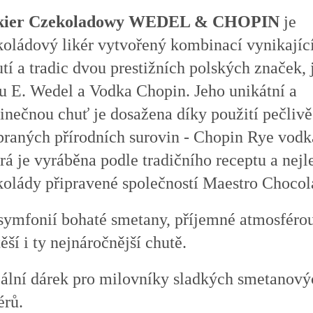
kier Czekoladowy WEDEL & CHOPIN
je
koládový likér vytvořený kombinací vynikajíc
tí a tradic dvou prestižních polských značek, 
ou E. Wedel a Vodka Chopin. Jeho unikátní a
inečnou chuť je dosažena díky použití pečlivě
braných přírodních surovin - Chopin Rye vodk
rá je vyráběna podle tradičního receptu a nejl
kolády připravené společností Maestro Chocol
 symfonií bohaté smetany, příjemné atmosféro
ěší i ty nejnáročnější chutě.
eální dárek pro milovníky sladkých smetanový
érů.