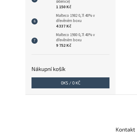
sklenice)
1 150 Kč
Malteco 1982 0,7l 40% v
dřevěném boxu
4 337 Kč
Malteco 1980 0,7l 40% v
dřevěném boxu
9 752 Kč
Nákupní košík
0
KS /
0 KČ
Z
á
p
a
t
Kontakt
í