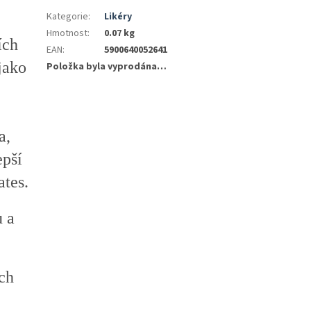
Kategorie
:
Likéry
Hmotnost
:
0.07 kg
ích
EAN
:
5900640052641
jako
Položka byla vyprodána…
a,
epší
ates.
u a
ch