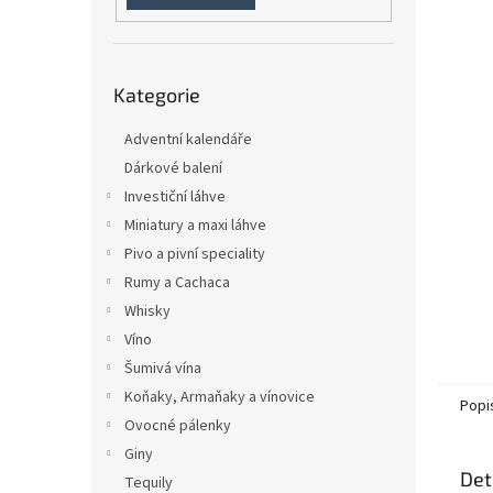
n
e
l
Přeskočit
Kategorie
kategorie
Adventní kalendáře
Dárkové balení
Investiční láhve
Miniatury a maxi láhve
Pivo a pivní speciality
Rumy a Cachaca
Whisky
Víno
Šumivá vína
Koňaky, Armaňaky a vínovice
Popi
Ovocné pálenky
Giny
Det
Tequily