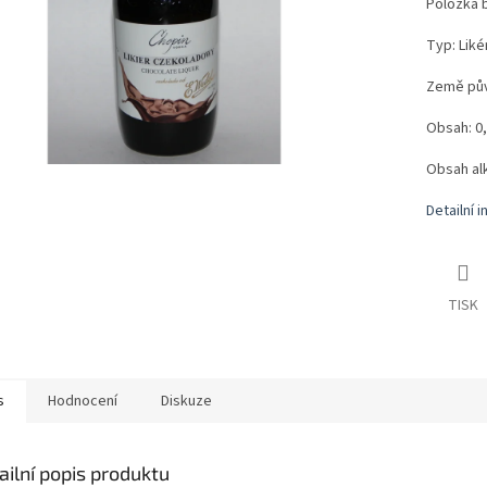
Položka 
Typ: Liké
Země pův
Obsah: 0,
Obsah al
Detailní 
TISK
s
Hodnocení
Diskuze
ailní popis produktu