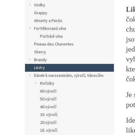
Vodky
Li
Grappy
čo
Absinty a Pastis
chu
Fortifikovaná vína
Portské vína
js
Pineau des Charentes
jed
Sherry
vy
Brandy
Likéry
kte
Dárek k narozeninám, výročí, Vánocům.
čo
Ročníky
60.výročí
Je
50.výročí
pot
40.výročí
30. výročí
Id
20.výročí
lik
18. výročí