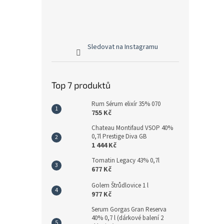
Sledovat na Instagramu
Top 7 produktů
Rum Sérum elixír 35% 070
755 Kč
Chateau Montifaud VSOP 40%
0,7l Prestige Diva GB
1 444 Kč
Tomatin Legacy 43% 0,7l
677 Kč
Golem Štrůdlovice 1 l
977 Kč
Serum Gorgas Gran Reserva
40% 0,7 l (dárkové balení 2