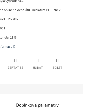
byla vyprodána…
r z obilného destilátu - miniatura PET lahev.
odu: Polsko
05 l
koholu: 18%
informace
ZEPTAT SE
HLÍDAT
SDÍLET
Doplňkové parametry