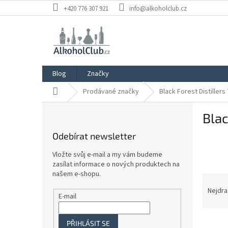
Přejít
+420 776 307 921
info@alkoholclub.cz
na
obsah
Blog
Značky
Domů
Prodávané značky
Black Forest Distiller
P
Blac
o
s
Odebírat newsletter
t
r
Vložte svůj e-mail a my vám budeme
a
zasílat informace o nových produktech na
n
našem e-shopu.
Ř
n
a
Nejdra
í
E-mail
z
p
e
a
V
n
PŘIHLÁSIT SE