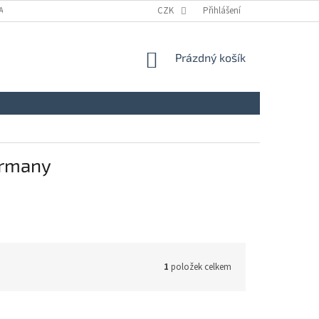
A
KONTAKTY
NAPIŠTE NÁM
CZK
ZÁSADY ZPRACOVÁNÍ A OCHRANY
Přihlášení
NÁKUPNÍ
Prázdný košík
KOŠÍK
ermany
1
položek celkem