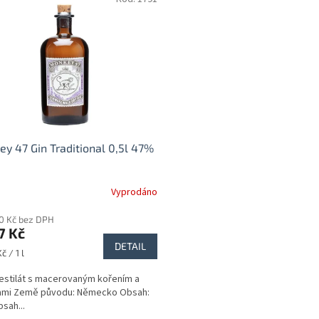
y 47 Gin Traditional 0,5l 47%
Vyprodáno
90 Kč bez DPH
7 Kč
DETAIL
č / 1 l
estilát s macerovaným kořením a
kami Země původu: Německo Obsah:
bsah...