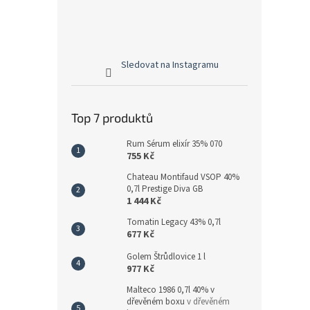
Sledovat na Instagramu
Top 7 produktů
Rum Sérum elixír 35% 070
755 Kč
Chateau Montifaud VSOP 40%
0,7l Prestige Diva GB
1 444 Kč
Tomatin Legacy 43% 0,7l
677 Kč
Golem Štrůdlovice 1 l
977 Kč
Malteco 1986 0,7l 40% v
dřevěném boxu
v dřevěném