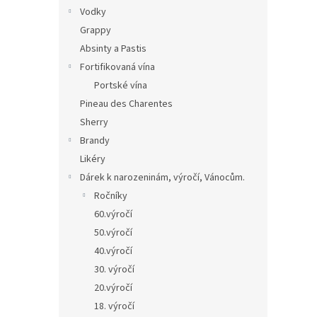
Vodky
Grappy
Absinty a Pastis
Fortifikovaná vína
Portské vína
Pineau des Charentes
Sherry
Brandy
Likéry
Dárek k narozeninám, výročí, Vánocům.
Ročníky
60.výročí
50.výročí
40.výročí
30. výročí
20.výročí
18. výročí