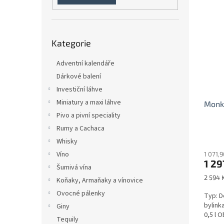
n
ý
í
e
p
p
l
i
r
Přeskočit
s
o
Kategorie
kategorie
p
d
r
u
Adventní kalendáře
o
k
Dárkové balení
d
t
Investiční láhve
u
ů
Miniatury a maxi láhve
Monke
k
t
Pivo a pivní speciality
ů
Rumy a Cachaca
Whisky
Víno
1 071,
1 29
Šumivá vína
Měrná
2 594 K
Koňaky, Armaňaky a vínovice
cena:
Ovocné pálenky
Typ: D
bylin
Giny
0,5 l O
Tequily