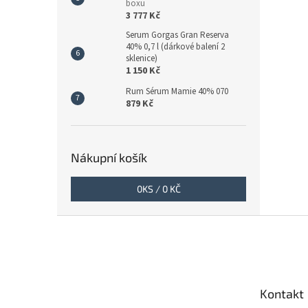
boxu
3 777 Kč
Serum Gorgas Gran Reserva
40% 0,7 l (dárkové balení 2
sklenice)
1 150 Kč
Rum Sérum Mamie 40% 070
879 Kč
Nákupní košík
0
KS /
0 KČ
Z
á
p
a
t
Kontakt
í