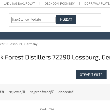
JAK U NÁS NAKUPOVAT
OBCHODNÍ PODMÍNKY
DOPRAVA A PLATB
HLEDAT
s 72290 Lossburg, Germany
k Forest Distillers 72290 Lossburg, G
OTEVŘÍT FILTR
žší
Nejlevnější
Nejprodávanější
Abecedně
Kód:
1791