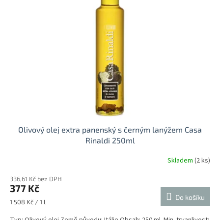
i
r
s
o
p
d
r
u
o
k
d
t
u
ů
k
t
ů
Olivový olej extra panenský s černým lanýžem Casa
Rinaldi 250ml
Skladem
(2 ks)
Průměrné
hodnocení
336,61 Kč bez DPH
produktu
377 Kč
je
Do košíku
5,0
Měrná
1 508 Kč / 1 l
z
cena:
5