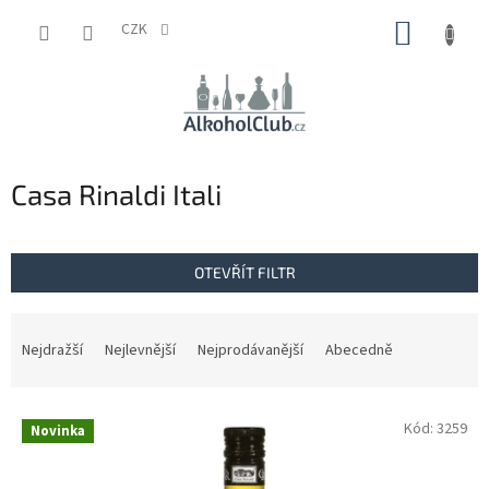
Přejít
NÁKUP
na
CZK
obsah
KOŠÍK
Casa Rinaldi Itali
OTEVŘÍT FILTR
Ř
a
Nejdražší
Nejlevnější
Nejprodávanější
Abecedně
z
e
V
n
Kód:
3259
Novinka
ý
í
p
p