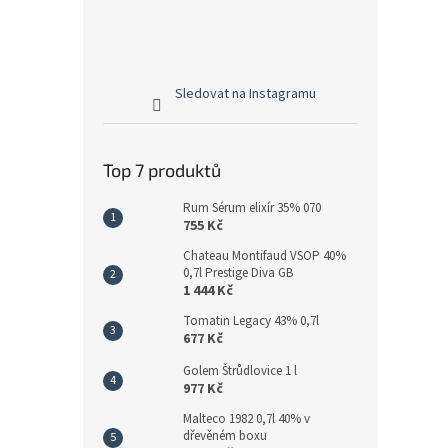
Sledovat na Instagramu
Top 7 produktů
Rum Sérum elixír 35% 070
755 Kč
Chateau Montifaud VSOP 40%
0,7l Prestige Diva GB
1 444 Kč
Tomatin Legacy 43% 0,7l
677 Kč
Golem Štrůdlovice 1 l
977 Kč
Malteco 1982 0,7l 40% v
dřevěném boxu