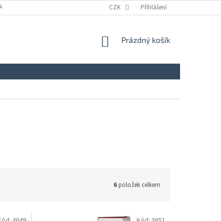
A
KONTAKTY
NAPIŠTE NÁM
CZK
ZÁSADY ZPRACOVÁNÍ A OCHRANY
Přihlášení
NÁKUPNÍ
Prázdný košík
KOŠÍK
6
položek celkem
Kód:
4649
Kód:
3651