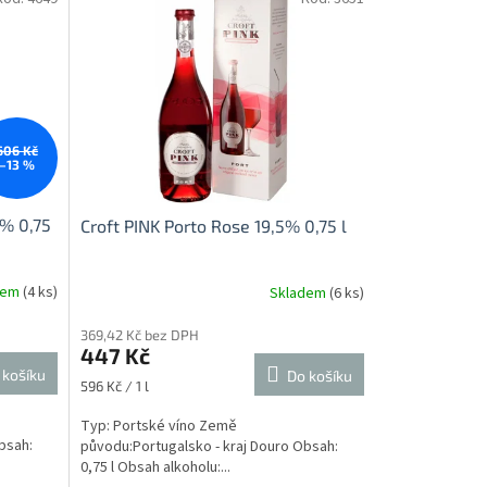
606 Kč
–13 %
0% 0,75
Croft PINK Porto Rose 19,5% 0,75 l
dem
(4 ks)
Skladem
(6 ks)
369,42 Kč bez DPH
447 Kč
 košíku
Do košíku
Měrná
596 Kč / 1 l
cena:
Typ: Portské víno Země
bsah:
původu:Portugalsko - kraj Douro Obsah:
0,75 l Obsah alkoholu:...