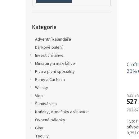
n
ý
í
e
p
p
l
i
r
Přeskočit
s
o
Kategorie
kategorie
p
d
r
u
Adventní kalendáře
o
k
Dárkové balení
d
t
Investiční láhve
u
ů
Miniatury a maxi láhve
Croft
k
20% 0
t
Pivo a pivní speciality
ů
Rumy a Cachaca
Whisky
435,54
Víno
527
Šumivá vína
Měrná
702,67 
Koňaky, Armaňaky a vínovice
cena:
Ovocné pálenky
Typ: P
původu
Giny
0,75 l 
Tequily