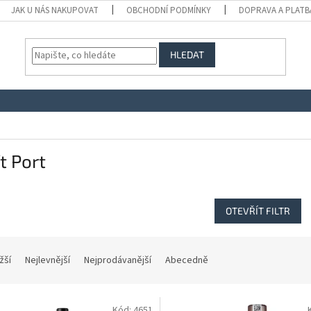
JAK U NÁS NAKUPOVAT
OBCHODNÍ PODMÍNKY
DOPRAVA A PLATB
HLEDAT
t Port
OTEVŘÍT FILTR
žší
Nejlevnější
Nejprodávanější
Abecedně
Kód:
4651