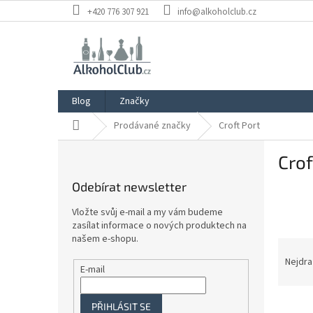
Přejít
+420 776 307 921
info@alkoholclub.cz
na
obsah
Blog
Značky
Domů
Prodávané značky
Croft Port
P
Crof
o
s
Odebírat newsletter
t
r
Vložte svůj e-mail a my vám budeme
a
zasílat informace o nových produktech na
n
našem e-shopu.
Ř
n
a
Nejdra
í
E-mail
z
p
e
a
V
n
PŘIHLÁSIT SE