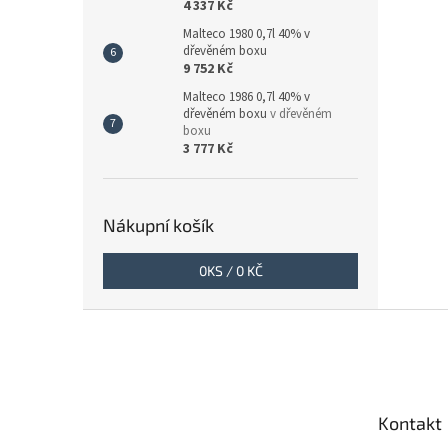
4 337 Kč
Malteco 1980 0,7l 40% v
dřevěném boxu
9 752 Kč
Malteco 1986 0,7l 40% v
dřevěném boxu
v dřevěném
boxu
3 777 Kč
Nákupní košík
0
KS /
0 KČ
Z
á
p
a
t
Kontakt
í