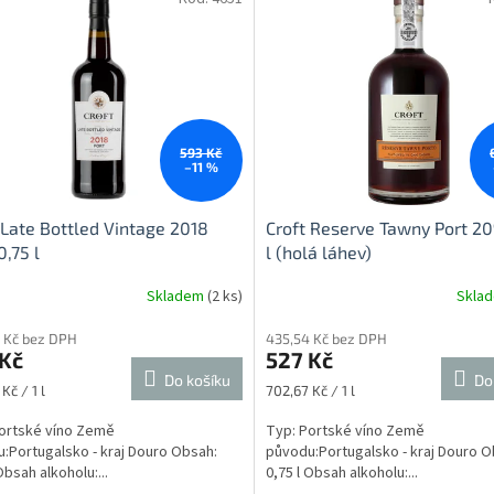
593 Kč
–11 %
 Late Bottled Vintage 2018
Croft Reserve Tawny Port 2
,75 l
l (holá láhev)
Skladem
(2 ks)
Skla
 Kč bez DPH
435,54 Kč bez DPH
 Kč
527 Kč
Do košíku
Do
Měrná
Kč / 1 l
702,67 Kč / 1 l
cena:
ortské víno Země
Typ: Portské víno Země
:Portugalsko - kraj Douro Obsah:
původu:Portugalsko - kraj Douro O
Obsah alkoholu:...
0,75 l Obsah alkoholu:...