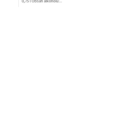
0,75 l Obsah alkoholu:...