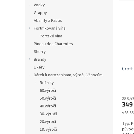
Vodky
Grappy
Absinty a Pastis
Fortifikovaná vína
Portské vína
Pineau des Charentes
Sherry
Brandy
Likéry
Croft
Dárek k narozeninám, výročí, Vánocům.
Ročníky
60.výročí
50.výročí
288,43
349
40.výročí
Měrná
465,33 
30. výročí
cena:
20.výročí
Typ: P
původu
18. výročí