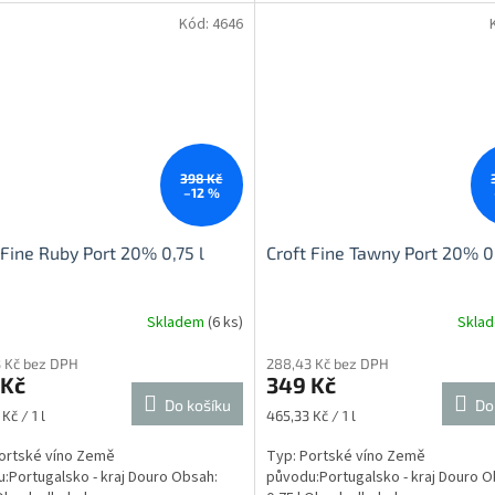
Kód:
4646
398 Kč
–12 %
 Fine Ruby Port 20% 0,75 l
Croft Fine Tawny Port 20% 0,
Skladem
(6 ks)
Skla
 Kč bez DPH
288,43 Kč bez DPH
 Kč
349 Kč
Do košíku
Do
Měrná
Kč / 1 l
465,33 Kč / 1 l
cena:
ortské víno Země
Typ: Portské víno Země
:Portugalsko - kraj Douro Obsah:
původu:Portugalsko - kraj Douro O