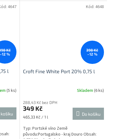
Kód:
4647
Kód:
4648
398 Kč
398 Kč
–12 %
–12 %
75 l
Croft Fine White Port 20% 0,75 l
dem
(5 ks)
Skladem
(6 ks)
288,43 Kč bez DPH
349 Kč
 košíku
Do košíku
Měrná
465,33 Kč / 1 l
cena:
Typ: Portské víno Země
bsah:
původu:Portugalsko - kraj Douro Obsah: