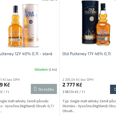
ulteney 12Y 40% 0,7l - stará
Old Pulteney 17Y 46% 0,7l
Skladem
(1 ks)
21 Kč bez DPH
2 295,04 Kč bez DPH
9 Kč
2 777 Kč
Do košíku
Měrná
č / 1 l
3 967,14 Kč / 1 l
cena:
ingle malt whisky Země původu:
Typ: Single malt whisky Země pův
o - Vysočina (Highland) Obsah: 0,7 l
Skotsko - Vysočina (Highland) Obsah
..
Obsah...