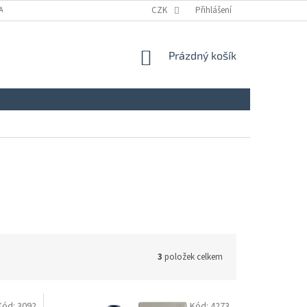
A
KONTAKTY
NAPIŠTE NÁM
CZK
ZÁSADY ZPRACOVÁNÍ A OCHRANY
Přihlášení
NÁKUPNÍ
Prázdný košík
KOŠÍK
3
položek celkem
Kód:
3092
Kód:
4273