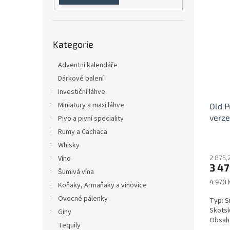
n
ý
í
e
p
p
l
i
r
Přeskočit
s
o
Kategorie
kategorie
p
d
r
u
Adventní kalendáře
o
k
Dárkové balení
d
t
Investiční láhve
u
ů
Miniatury a maxi láhve
Old P
k
verze
t
Pivo a pivní speciality
ů
Rumy a Cachaca
Whisky
2 875,
Víno
3 47
Šumivá vína
Měrná
4 970 K
Koňaky, Armaňaky a vínovice
cena:
Ovocné pálenky
Typ: S
Skotsk
Giny
Obsah.
Tequily