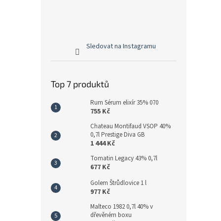
Sledovat na Instagramu
Top 7 produktů
Rum Sérum elixír 35% 070
755 Kč
Chateau Montifaud VSOP 40%
0,7l Prestige Diva GB
1 444 Kč
Tomatin Legacy 43% 0,7l
677 Kč
Golem Štrůdlovice 1 l
977 Kč
Malteco 1982 0,7l 40% v
dřevěném boxu