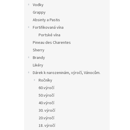
Vodky
Grappy
Absinty a Pastis
Fortifikovaná vína
Portské vína
Pineau des Charentes
Sherry
Brandy
Likéry
Dárek k narozeninám, výročí, Vánocům.
Ročníky
60.výročí
50.výročí
40.výročí
30. výročí
20.výročí
18. výročí