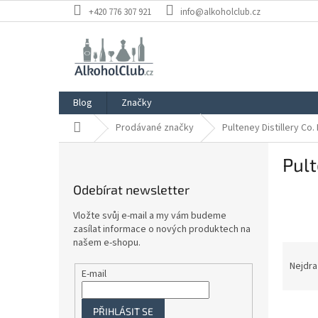
Přejít
+420 776 307 921
info@alkoholclub.cz
na
obsah
Blog
Značky
Domů
Prodávané značky
Pulteney Distillery Co
P
Pult
o
s
Odebírat newsletter
t
r
Vložte svůj e-mail a my vám budeme
a
zasílat informace o nových produktech na
n
našem e-shopu.
Ř
n
a
Nejdra
í
E-mail
z
p
e
a
V
n
PŘIHLÁSIT SE