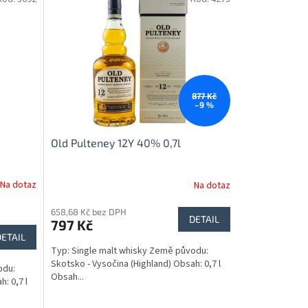
877 Kč
–9 %
Old Pulteney 12Y 40% 0,7l
Na dotaz
Na dotaz
658,68 Kč bez DPH
DETAIL
797 Kč
DETAIL
Typ: Single malt whisky Země původu:
Skotsko - Vysočina (Highland) Obsah: 0,7 l
odu:
Obsah...
: 0,7 l