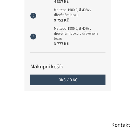
4 337 Kč
Malteco 1980 0,7l 40% v
dřevěném boxu
9 752 Kč
Malteco 1986 0,7l 40% v
dřevěném boxu
v dřevěném
boxu
3 777 Kč
Nákupní košík
0
KS /
0 KČ
Z
á
p
a
t
Kontakt
í