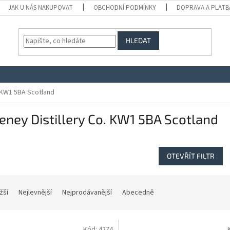
JAK U NÁS NAKUPOVAT
OBCHODNÍ PODMÍNKY
DOPRAVA A PLATB
HLEDAT
. KW1 5BA Scotland
eney Distillery Co. KW1 5BA Scotland
OTEVŘÍT FILTR
žší
Nejlevnější
Nejprodávanější
Abecedně
Kód:
4274