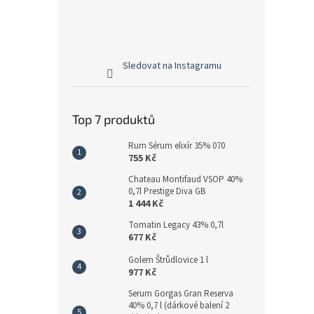
Sledovat na Instagramu
Top 7 produktů
Rum Sérum elixír 35% 070
755 Kč
Chateau Montifaud VSOP 40%
0,7l Prestige Diva GB
1 444 Kč
Tomatin Legacy 43% 0,7l
677 Kč
Golem Štrůdlovice 1 l
977 Kč
Serum Gorgas Gran Reserva
40% 0,7 l (dárkové balení 2