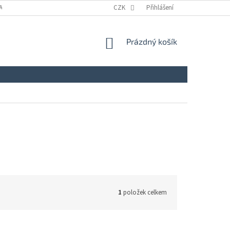
A
KONTAKTY
NAPIŠTE NÁM
CZK
ZÁSADY ZPRACOVÁNÍ A OCHRANY
Přihlášení
NÁKUPNÍ
Prázdný košík
KOŠÍK
1
položek celkem