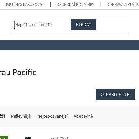
JAK U NÁS NAKUPOVAT
OBCHODNÍ PODMÍNKY
DOPRAVA A PLATB
HLEDAT
au Pacific
OTEVŘÍT FILTR
žší
Nejlevnější
Nejprodávanější
Abecedně
Kód:
3971