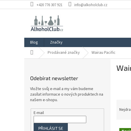
Přejít
+420 776 307 921
info@alkoholclub.cz
na
obsah
Blog
Značky
Domů
Prodávané značky
Wairau Pacific
P
Wair
o
s
Odebírat newsletter
t
r
Vložte svůj e-mail a my vám budeme
a
zasílat informace o nových produktech na
n
našem e-shopu.
Ř
n
a
Nejdra
í
E-mail
z
p
e
a
V
n
PŘIHLÁSIT SE