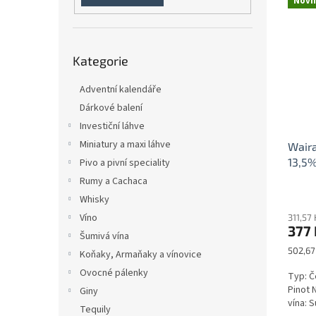
Novi
n
ý
í
e
p
p
l
i
r
Přeskočit
s
o
Kategorie
kategorie
p
d
r
u
Adventní kalendáře
o
k
Dárkové balení
d
t
Investiční láhve
u
ů
Miniatury a maxi láhve
Waira
k
13,5%
t
Pivo a pivní speciality
ů
Rumy a Cachaca
Whisky
Víno
311,57
377 
Šumivá vína
Měrná
502,67 
Koňaky, Armaňaky a vínovice
cena:
Ovocné pálenky
Typ: Č
Pinot 
Giny
vína: S
Tequily