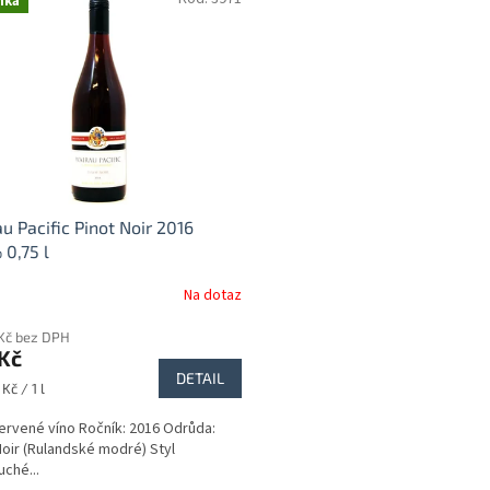
nka
u Pacific Pinot Noir 2016
 0,75 l
Na dotaz
 Kč bez DPH
Kč
DETAIL
Kč / 1 l
ervené víno Ročník: 2016 Odrůda:
Noir (Rulandské modré) Styl
uché...