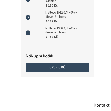
sklenice)
1 150 Kč
Malteco 1982 0,7l 40% v
dřevěném boxu
4 337 Kč
Malteco 1980 0,7l 40% v
dřevěném boxu
9 752 Kč
Nákupní košík
0
KS /
0 KČ
Z
á
p
a
t
Kontakt
í