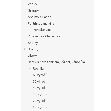
Vodky
Grappy
Absinty a Pastis
Fortifikovaná vína
Portské vína
Pineau des Charentes
Sherry
Brandy
Likéry
Dárek k narozeninám, výročí, Vánocům.
Ročníky
60.výročí
50.výročí
40.výročí
30. výročí
20.výročí
18. výročí