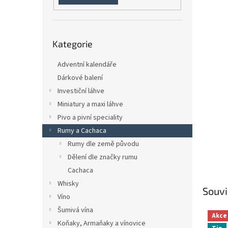
n
e
l
Přeskočit
Kategorie
kategorie
Adventní kalendáře
Dárkové balení
Investiční láhve
Miniatury a maxi láhve
Pivo a pivní speciality
Rumy a Cachaca
Rumy dle země původu
Dělení dle značky rumu
Cachaca
Whisky
Souvi
Víno
Šumivá vína
Akce
Koňaky, Armaňaky a vínovice