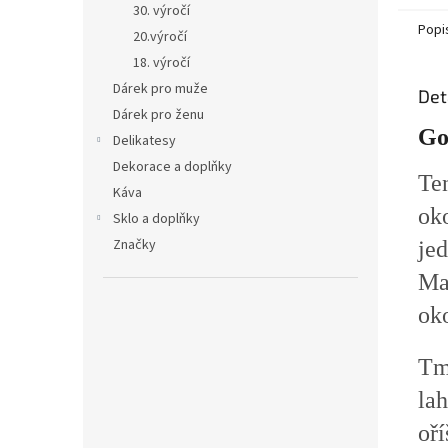
30. výročí
Popi
20.výročí
18. výročí
Dárek pro muže
Det
Dárek pro ženu
Go
Delikatesy
Dekorace a doplňky
Te
Káva
ok
Sklo a doplňky
Značky
je
Mau
oko
Tm
lah
oří