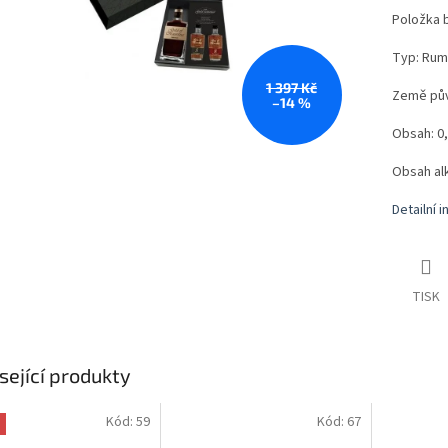
Položka 
Typ: Rum 
1 397 Kč
Země pů
–14 %
Obsah: 0,
Obsah al
Detailní 
TISK
sející produkty
Kód:
59
Kód:
67