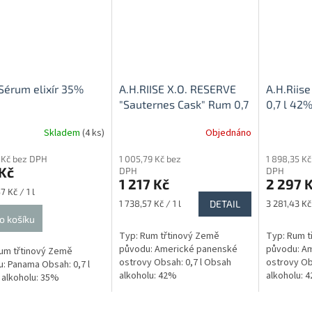
érum elixír 35%
A.H.RIISE X.O. RESERVE
A.H.Riise
"Sauternes Cask" Rum 0,7
0,7 l 42
l
Skladem
(4 ks)
Objednáno
rné
Průměrné
cení
hodnocení
 Kč bez DPH
1 005,79 Kč bez
1 898,35 Kč
ktu
produktu
Kč
DPH
DPH
je
1 217 Kč
2 297 
5,0
7 Kč / 1 l
z
Měrná
Měrná
1 738,57 Kč / 1 l
DETAIL
3 281,43 Kč 
5
cena:
cena:
o košíku
ček.
hvězdiček.
Typ: Rum třtinový Země
Typ: Rum t
původu: Americké panenské
původu: A
um třtinový Země
ostrovy Obsah: 0,7 l Obsah
ostrovy Ob
: Panama Obsah: 0,7 l
alkoholu: 42%
alkoholu: 
alkoholu: 35%