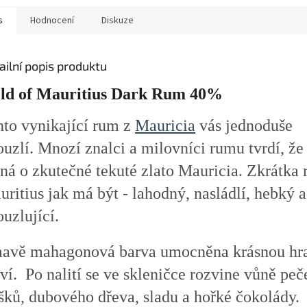
s
Hodnocení
Diskuze
ailní popis produktu
ld of Mauritius Dark Rum 40%
nto vynikající rum z
Mauricia
vás jednoduše
ouzlí.
Mnozí znalci a milovníci rumu tvrdí, že
dná o zkutečné tekuté zlato Mauricia. Zkrátka
ritius jak má být - lahodný, nasládlí, hebký a
uzlující.
avě mahagonová barva umocněna krásnou hr
ví. Po nalití se ve skleničce rozvine vůně pe
šků, dubového dřeva, sladu a hořké čokolády.