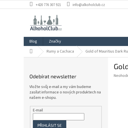
Přejít
+420 776 307 921
info@alkoholclub.cz
na
obsah
Blog
Značky
Domů
Rumy a Cachaca
Gold of Mauritius Dark R
P
Gold
o
s
Průměr
Neohod
Odebírat newsletter
t
hodnoce
r
produkt
Vložte svůj e-mail a my vám budeme
a
je
zasílat informace o nových produktech na
0,0
n
našem e-shopu.
z
n
5
í
E-mail
hvězdič
p
a
PŘIHLÁSIT SE