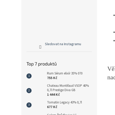
Sledovat na Instagramu
Top 7 produktů
Vě
Rum Sérum elixír 35% 070
na
755 Kč
Chateau Montifaud VSOP 40%
0,7l Prestige Diva GB
1 444 Kč
Tomatin Legacy 43% 0,7l
677 Kč