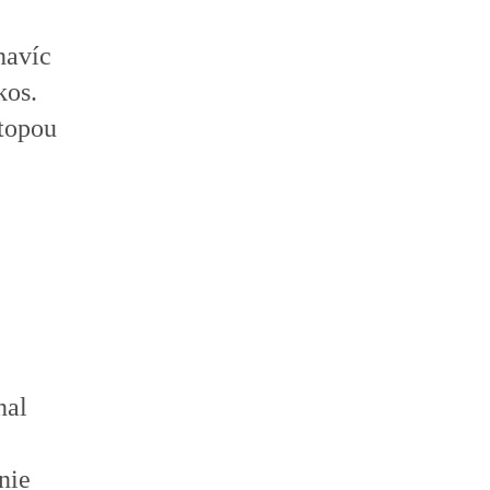
navíc
kos.
stopou
nal
nie