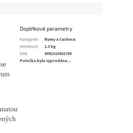
Doplňkové parametry
Kategorie
:
Rumy a Cachaca
Hmotnost
:
1.3 kg
EAN
:
6091313661709
Položka byla vyprodána…
 se
 rum
anatou
čených