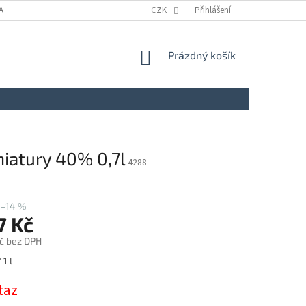
A
KONTAKTY
NAPIŠTE NÁM
CZK
ZÁSADY ZPRACOVÁNÍ A OCHRANY
Přihlášení
NÁKUPNÍ
Prázdný košík
KOŠÍK
niatury 40% 0,7l
4288
–14 %
7 Kč
č bez DPH
 1 l
taz