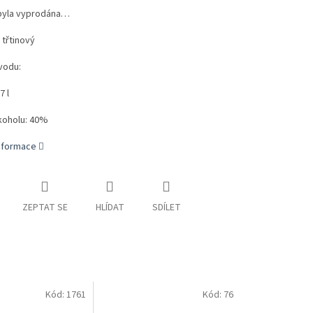
byla vyprodána…
třtinový
vodu:
7 l
koholu: 40%
informace
ZEPTAT SE
HLÍDAT
SDÍLET
Kód:
1761
Kód:
76