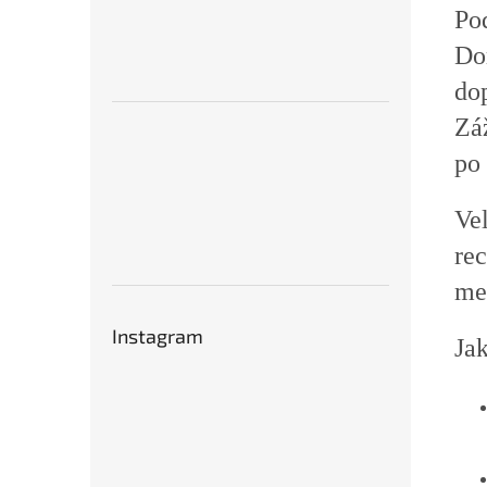
Pod
Do
dop
Zá
po
Ve
rec
me
Instagram
Jak