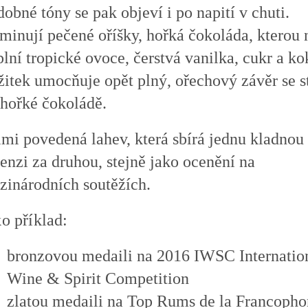
obné tóny se pak objeví i po napití v chuti.
minují pečené oříšky, hořká čokoláda, kterou 
lní tropické ovoce, čerstvá vanilka, cukr a ko
žitek umocňuje opět plný, ořechový závěr se 
 hořké čokoládě.
lmi povedená lahev, která sbírá jednu kladnou
enzi za druhou, stejně jako ocenění na
zinárodních soutěžích.
o příklad:
bronzovou medaili na 2016 IWSC Internatio
Wine & Spirit Competition
zlatou medaili na Top Rums de la Francopho