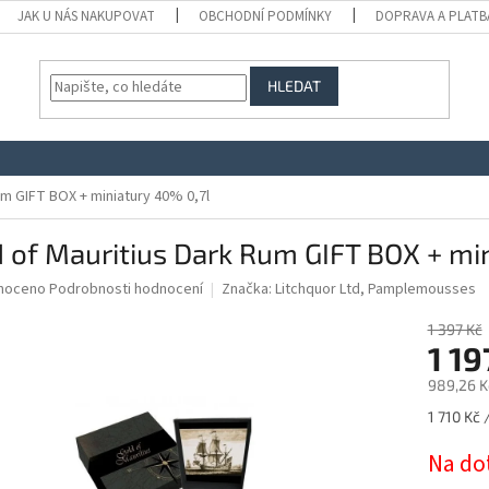
JAK U NÁS NAKUPOVAT
OBCHODNÍ PODMÍNKY
DOPRAVA A PLATB
HLEDAT
um GIFT BOX + miniatury 40% 0,7l
 of Mauritius Dark Rum GIFT BOX + mi
né
noceno
Podrobnosti hodnocení
Značka:
Litchquor Ltd, Pamplemousses
ní
u
1 397 Kč
1 19
989,26 K
Měrná
1 710 Kč /
ek.
cena:
Na do