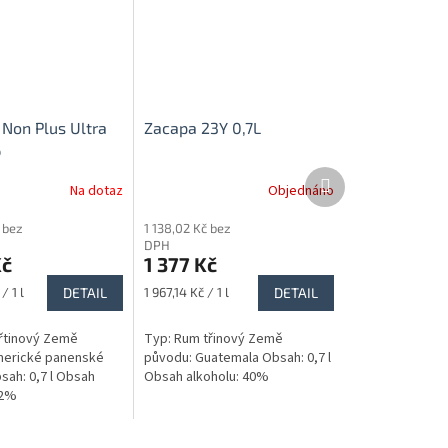
 Non Plus Ultra
Zacapa 23Y 0,7L
%
Další
Na dotaz
Objednáno
produkt
 bez
1 138,02 Kč bez
DPH
Kč
1 377 Kč
Měrná
/ 1 l
DETAIL
1 967,14 Kč / 1 l
DETAIL
cena:
řtinový Země
Typ: Rum třinový Země
merické panenské
původu: Guatemala Obsah: 0,7 l
sah: 0,7 l Obsah
Obsah alkoholu: 40%
42%