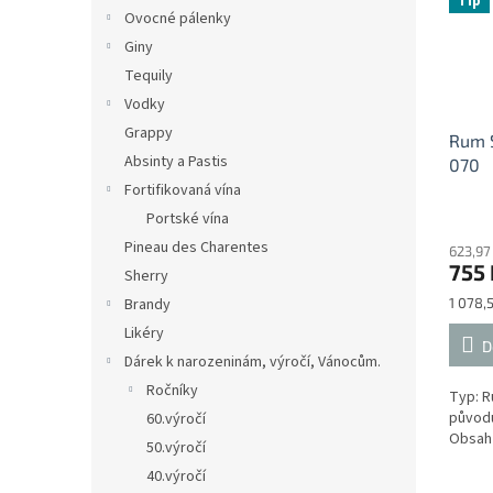
Tip
Ovocné pálenky
Giny
Tequily
Vodky
Grappy
Rum S
Absinty a Pastis
070
Fortifikovaná vína
Průmě
Portské vína
hodno
Pineau des Charentes
623,97
produ
755 
je
Sherry
4,8
Měrná
1 078,5
Brandy
z
cena:
Likéry
5
D
hvězdi
Dárek k narozeninám, výročí, Vánocům.
Ročníky
Typ: R
původu
60.výročí
Obsah 
50.výročí
40.výročí