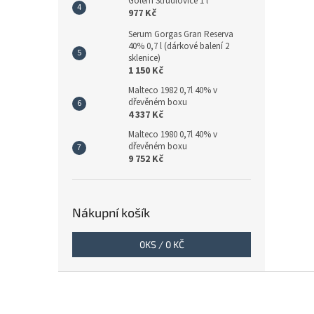
Golem Štrůdlovice 1 l
977 Kč
Serum Gorgas Gran Reserva
40% 0,7 l (dárkové balení 2
sklenice)
1 150 Kč
Malteco 1982 0,7l 40% v
dřevěném boxu
4 337 Kč
Malteco 1980 0,7l 40% v
dřevěném boxu
9 752 Kč
Nákupní košík
0
KS /
0 KČ
Z
á
p