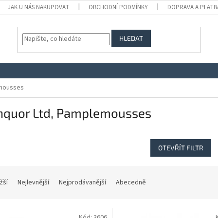
JAK U NÁS NAKUPOVAT
OBCHODNÍ PODMÍNKY
DOPRAVA A PLATB
HLEDAT
emousses
chquor Ltd, Pamplemousses
OTEVŘÍT FILTR
žší
Nejlevnější
Nejprodávanější
Abecedně
Kód:
3606