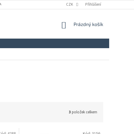
A
KONTAKTY
NAPIŠTE NÁM
CZK
ZÁSADY ZPRACOVÁNÍ A OCHRANY
Přihlášení
NÁKUPNÍ
Prázdný košík
KOŠÍK
3
položek celkem
Kód:
4288
Kód:
3156