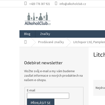
Přejít
+420 776 307 921
info@alkoholclub.cz
na
obsah
Blog
Značky
Domů
Prodávané značky
Litchquor Ltd, Pampl
P
Lit
o
s
Odebírat newsletter
t
r
Vložte svůj e-mail a my vám budeme
a
zasílat informace o nových produktech na
n
našem e-shopu.
Ř
n
a
Nejdra
í
E-mail
z
p
e
a
V
n
PŘIHLÁSIT SE