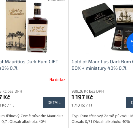
1
of Mauritius Dark Rum GIFT
Gold of Mauritius Dark Rum 
40% 0,7l
BOX + miniatury 40% 0,7l
Na dotaz
55 Kč bez DPH
989,26 Kč bez DPH
7 Kč
1 197 Kč
DETAIL
Měrná
1 Kč / 1 l
1 710 Kč / 1 l
cena:
um třtinový Země původu: Mauricius
Typ: Rum třtinový Země původu: M
 0,7 l Obsah alkoholu: 40%
Obsah: 0,7 l Obsah alkoholu: 40%