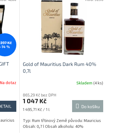
 397 Kč
–14 %
GIFT
Gold of Mauritius Dark Rum 40%
0,7l
Na dotaz
Skladem
(4 ks)
865,29 Kč bez DPH
1 047 Kč
DETAIL
Do košíku
Měrná
1 495,71 Kč / 1 l
cena:
auricius
Typ: Rum třtinový Země původu: Mauricius
Obsah: 0,7 l Obsah alkoholu: 40%