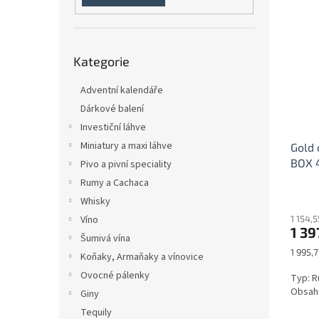
n
ý
í
e
p
p
l
i
r
Přeskočit
s
o
Kategorie
kategorie
p
d
r
u
Adventní kalendáře
o
k
Dárkové balení
d
t
Investiční láhve
u
ů
Miniatury a maxi láhve
Gold 
k
BOX 
t
Pivo a pivní speciality
ů
Rumy a Cachaca
Whisky
1 154,
Víno
1 39
Šumivá vína
Měrná
1 995,7
Koňaky, Armaňaky a vínovice
cena:
Ovocné pálenky
Typ: R
Obsah:
Giny
Tequily