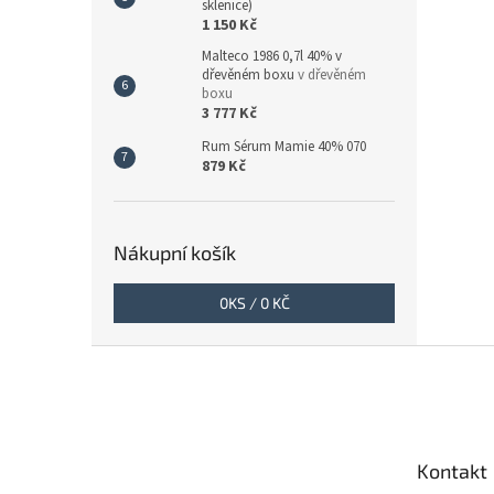
sklenice)
1 150 Kč
Malteco 1986 0,7l 40% v
dřevěném boxu
v dřevěném
boxu
3 777 Kč
Rum Sérum Mamie 40% 070
879 Kč
Nákupní košík
0
KS /
0 KČ
Z
á
p
a
t
Kontakt
í