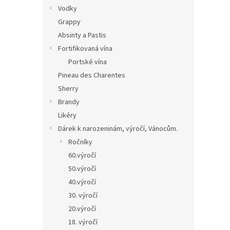
Vodky
Grappy
Absinty a Pastis
Fortifikovaná vína
Portské vína
Pineau des Charentes
Sherry
Brandy
Likéry
Dárek k narozeninám, výročí, Vánocům.
Ročníky
60.výročí
50.výročí
40.výročí
30. výročí
20.výročí
18. výročí