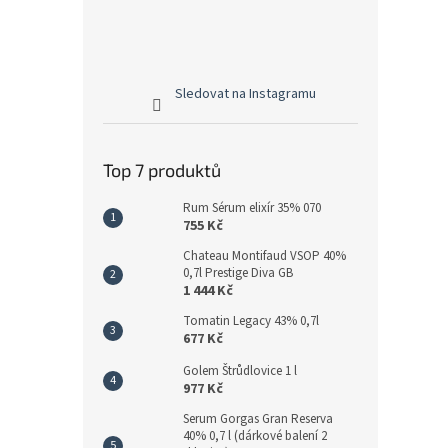
Sledovat na Instagramu
Top 7 produktů
Rum Sérum elixír 35% 070
755 Kč
Chateau Montifaud VSOP 40%
0,7l Prestige Diva GB
1 444 Kč
Tomatin Legacy 43% 0,7l
677 Kč
Golem Štrůdlovice 1 l
977 Kč
Serum Gorgas Gran Reserva
40% 0,7 l (dárkové balení 2