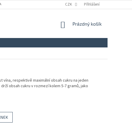
A
KONTAKTY
NAPIŠTE NÁM
CZK
ZÁSADY ZPRACOVÁNÍ A OCHRANY
Přihlášení
NÁKUPNÍ
Prázdný košík
KOŠÍK
t vína, respektivě maximální obsah cukru na jeden
drží obsah cukru v rozmezí kolem 5-7 gramů, jako
ÁNEK