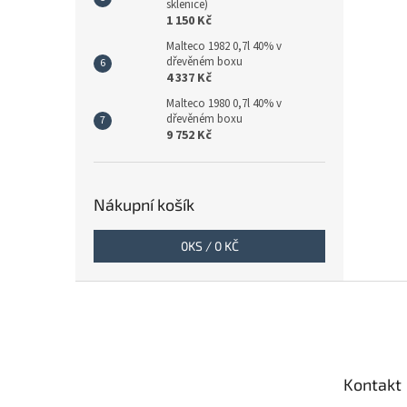
sklenice)
1 150 Kč
Malteco 1982 0,7l 40% v
dřevěném boxu
4 337 Kč
Malteco 1980 0,7l 40% v
dřevěném boxu
9 752 Kč
Nákupní košík
0
KS /
0 KČ
Z
á
p
a
t
Kontakt
í