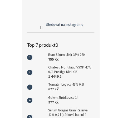
Sledovat na Instagramu
Top 7 produktů
Rum Sérum elixír 35% 070
755 Kč
Chateau Montifaud VSOP 40%
0,7l Prestige Diva GB
1 444 Kč
Tomatin Legacy 43% 0,7l
677 Kč
Golem Štrůdlovice 1 l
977 Kč
Serum Gorgas Gran Reserva
40% 0,7 l (dárkové balení 2