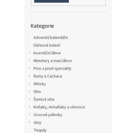
n
e
l
Přeskočit
Kategorie
kategorie
Adventní kalendáře
Dárkové balení
Investiční láhve
Miniatury a maxi láhve
Pivo a pivní speciality
Rumy a Cachaca
Whisky
Víno
Šumivá vína
Koňaky, Armaňaky a vínovice
Ovocné pálenky
Giny
Tequily