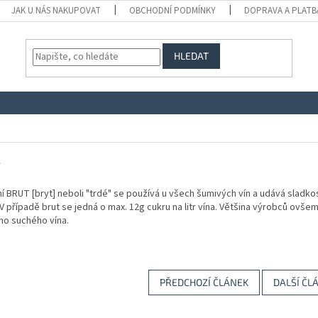
JAK U NÁS NAKUPOVAT
OBCHODNÍ PODMÍNKY
DOPRAVA A PLATB
HLEDAT
t
ní BRUT
[bryt] neboli "trdé"
se používá u všech šumivých vín a udává sladkos
. V případě brut se jedná o max. 12g cukru na litr vína.
Většina výrobců ovšem 
ho suchého vína.
PŘEDCHOZÍ ČLÁNEK
DALŠÍ ČL