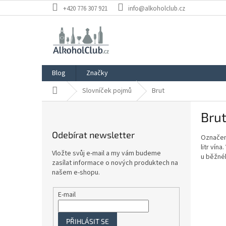
Přejít
+420 776 307 921
info@alkoholclub.cz
na
obsah
Blog
Značky
Domů
Slovníček pojmů
Brut
P
Bru
o
s
Odebírat newsletter
Označe
t
litr vína
r
Vložte svůj e-mail a my vám budeme
u běžné
a
zasílat informace o nových produktech na
n
našem e-shopu.
n
í
E-mail
p
a
PŘIHLÁSIT SE