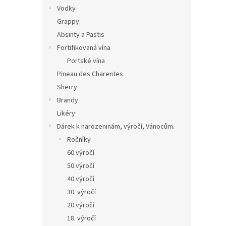
Vodky
Grappy
Absinty a Pastis
Fortifikovaná vína
Portské vína
Pineau des Charentes
Sherry
Brandy
Likéry
Dárek k narozeninám, výročí, Vánocům.
Ročníky
60.výročí
50.výročí
40.výročí
30. výročí
20.výročí
18. výročí