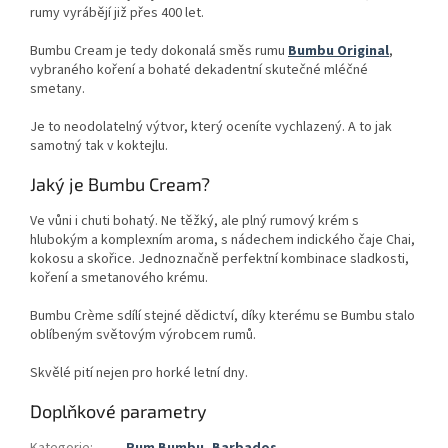
rumy vyrábějí již přes 400 let.
Bumbu Cream je tedy dokonalá směs rumu
Bumbu Original
,
vybraného koření a bohaté dekadentní skutečné mléčné
smetany.
Je to neodolatelný výtvor, který oceníte vychlazený. A to jak
samotný tak v koktejlu.
Jaký je Bumbu Cream?
Ve vůni i chuti bohatý. Ne těžký, ale plný rumový krém s
hlubokým a komplexním aroma, s nádechem indického čaje Chai,
kokosu a skořice. Jednoznačně perfektní kombinace sladkosti,
koření a smetanového krému.
Bumbu Crème sdílí stejné dědictví, díky kterému se Bumbu stalo
oblíbeným světovým výrobcem rumů.
Skvělé pití nejen pro horké letní dny.
Doplňkové parametry
Kategorie
:
Rum Bumbu
,
Barbados