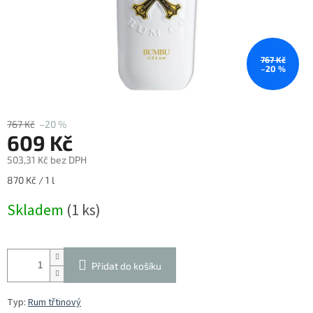
767 Kč
–20 %
767 Kč
–20 %
609 Kč
503,31 Kč bez DPH
Měrná
870 Kč / 1 l
cena:
Skladem
(1 ks)
Přidat do košíku
Typ:
Rum třtinový