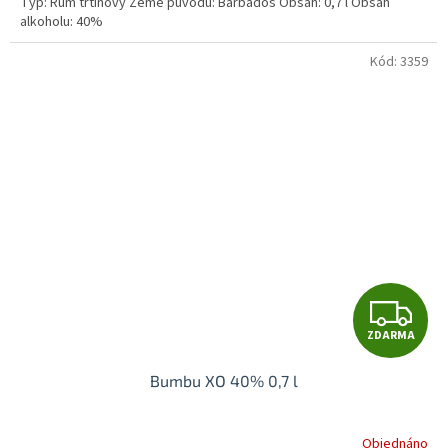
Typ: Rum třtinový Země původu: Barbados Obsah: 0,7 l Obsah
alkoholu: 40%
Kód:
3359
Z
ZDARMA
D
Bumbu XO 40% 0,7 l
A
R
Objednáno
Průměrné