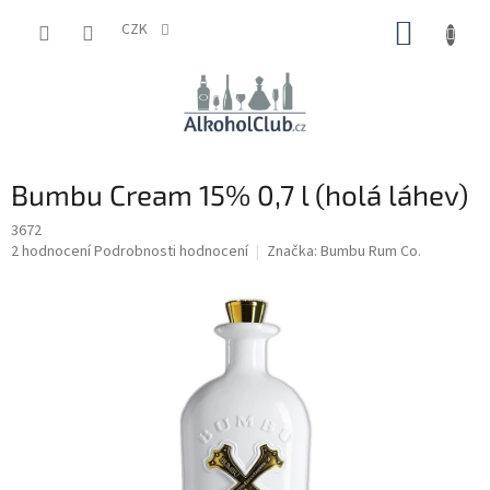
Přejít
NÁKUP
na
CZK
obsah
KOŠÍK
Bumbu Cream 15% 0,7 l (holá láhev)
3672
Průměrné
2 hodnocení
Podrobnosti hodnocení
Značka:
Bumbu Rum Co.
hodnocení
produktu
je
5,0
z
5
hvězdiček.