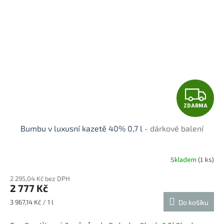
Z
ZDARMA
D
Bumbu v luxusní kazetě 40% 0,7 l
- dárkové balení
A
R
Skladem
(1 ks)
M
2 295,04 Kč bez DPH
2 777 Kč
A
Měrná
3 967,14 Kč / 1 l
Do košíku
cena: