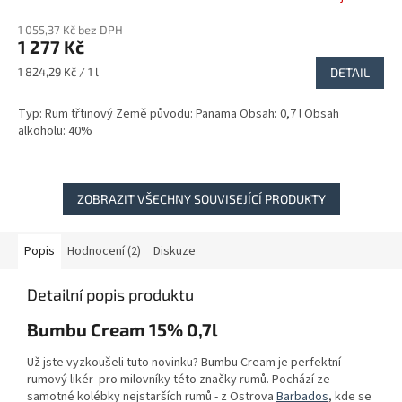
hodnocení
M
1 055,37 Kč bez DPH
produktu
1 277 Kč
je
A
5,0
Měrná
1 824,29 Kč / 1 l
DETAIL
z
cena:
5
Typ: Rum třtinový Země původu: Panama Obsah: 0,7 l Obsah
hvězdiček.
alkoholu: 40%
ZOBRAZIT VŠECHNY SOUVISEJÍCÍ PRODUKTY
Popis
Hodnocení (2)
Diskuze
Detailní popis produktu
Bumbu Cream 15% 0,7l
Už jste vyzkoušeli tuto novinku? Bumbu Cream je perfektní
rumový likér pro milovníky této značky rumů. Pochází ze
samotné kolébky nejstarších rumů - z Ostrova
Barbados
, kde se