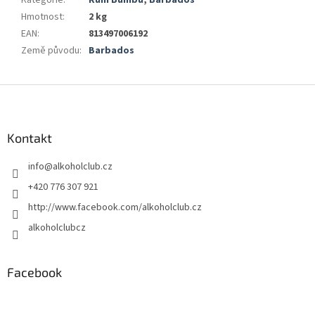
Hmotnost
:
2 kg
EAN
:
813497006192
Země původu
:
Barbados
Z
á
p
a
Kontakt
t
info
@
alkoholclub.cz
í
+420 776 307 921
http://www.facebook.com/alkoholclub.cz
alkoholclubcz
Facebook