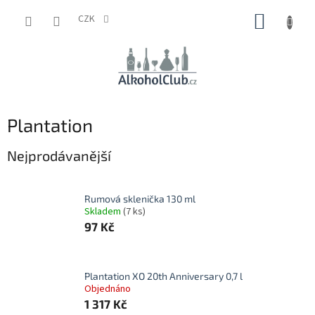
Přejít
NÁKUP
na
CZK
obsah
KOŠÍK
Plantation
Nejprodávanější
Rumová sklenička 130 ml
Skladem
(7 ks)
97 Kč
Plantation XO 20th Anniversary 0,7 l
Objednáno
1 317 Kč