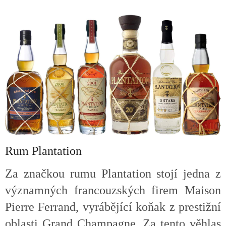
v
l
á
d
a
c
í
p
r
v
k
y
v
ý
p
Rum Plantation
i
s
u
Za značkou rumu Plantation stojí jedna z
významných francouzských firem Maison
Pierre Ferrand, vyrábějící koňak z prestižní
oblasti Grand Champagne. Za tento věhlas