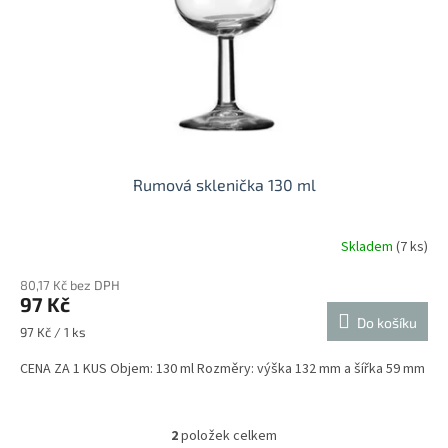
Rumová sklenička 130 ml
Skladem
(7 ks)
Průměrné
hodnocení
80,17 Kč bez DPH
produktu
97 Kč
je
Do košíku
5,0
Měrná
97 Kč / 1 ks
z
cena:
5
CENA ZA 1 KUS Objem: 130 ml Rozměry: výška 132 mm a šířka 59 mm
hvězdiček.
2
položek celkem
O