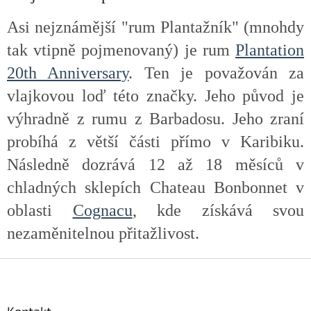
Asi nejznámější "rum Plantažník" (mnohdy
tak vtipně pojmenovaný) je rum
Plantation
20th Anniversary
. Ten je považován za
vlajkovou loď této značky. Jeho původ je
výhradně z rumu z Barbadosu. Jeho zraní
probíhá z větší části přímo v Karibiku.
Následně dozrává 12 až 18 měsíců v
chladných sklepích Chateau Bonbonnet v
oblasti
Cognacu
, kde získává svou
nezaměnitelnou přitažlivost.
Z
á
p