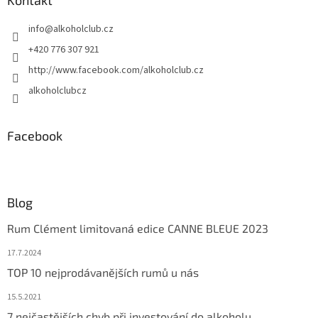
a
Kontakt
t
info
@
alkoholclub.cz
í
+420 776 307 921
http://www.facebook.com/alkoholclub.cz
alkoholclubcz
Facebook
Blog
Rum Clément limitovaná edice CANNE BLEUE 2023
17.7.2024
TOP 10 nejprodávanějších rumů u nás
15.5.2021
7 nejčastějších chyb při investování do alkoholu