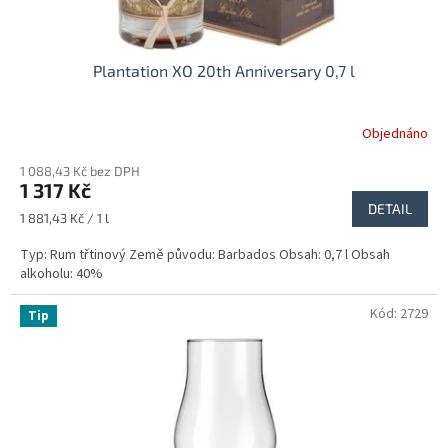
ů
Plantation XO 20th Anniversary 0,7 l
Objednáno
Průměrné
hodnocení
1 088,43 Kč bez DPH
produktu
1 317 Kč
je
DETAIL
5,0
Měrná
1 881,43 Kč / 1 l
z
cena:
5
Typ: Rum třtinový Země původu: Barbados Obsah: 0,7 l Obsah
hvězdiček.
alkoholu: 40%
Kód:
2729
Tip