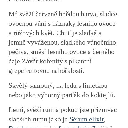
Má svěží červeně hnědou barva, sladce
ovocnou vůni s náznaky lesního ovoce
a růžových květ. Chuť je sladká s
jemně vyváženou, sladkého vánočního
pečiva, směsí lesního ovoce a černého
čaje.Závěr kořenitý s pikantní
grepefruitovou nahořklostí.
Skvělý samotný, na ledu s limetkou
nebo jako výborný parťák do koktejlů.
Letní, svěží rum a pokud jste příznivec
sladších rumu jako je
Sérum elixír
,