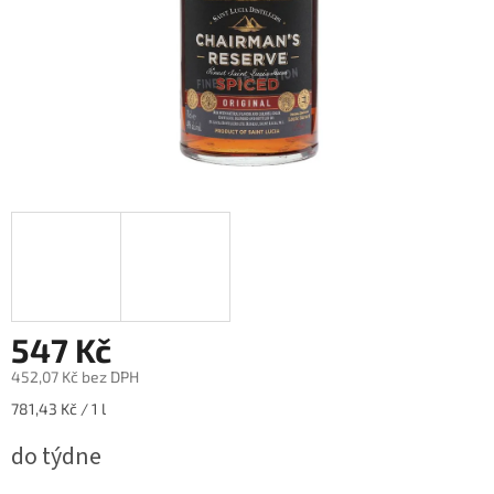
547 Kč
452,07 Kč bez DPH
Měrná
781,43 Kč / 1 l
cena:
do týdne