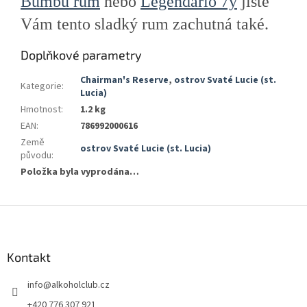
Bumbu rum
nebo
Legendario 7y
jistě
Vám tento sladký rum zachutná také.
Doplňkové parametry
Chairman's Reserve
,
ostrov Svaté Lucie (st.
Kategorie
:
Lucia)
Hmotnost
:
1.2 kg
EAN
:
786992000616
Země
ostrov Svaté Lucie (st. Lucia)
původu
:
Položka byla vyprodána…
Z
á
p
a
Kontakt
t
info
@
alkoholclub.cz
í
+420 776 307 921