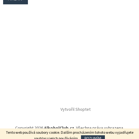
Vytvořil Shoptet
Copyright 2026
AlkoholClub.cz
. Všechna práva vyhrazena.
Tento web používá soubory cookie. Dalším procházením tohoto webu vyjadřujete
souhlas s jejich používáním.
ROZUMÍM