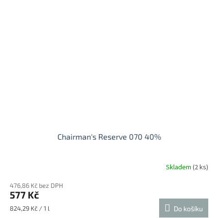
Chairman's Reserve 070 40%
Skladem
(2 ks)
476,86 Kč bez DPH
577 Kč
Měrná
824,29 Kč / 1 l
Do košíku
cena: