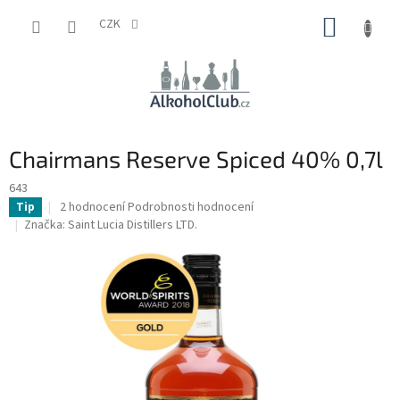
Přejít
NÁKUP
na
CZK
obsah
KOŠÍK
Chairmans Reserve Spiced 40% 0,7l
643
Průměrné
2 hodnocení
Podrobnosti hodnocení
Tip
hodnocení
Značka:
Saint Lucia Distillers LTD.
produktu
je
5,0
z
5
hvězdiček.