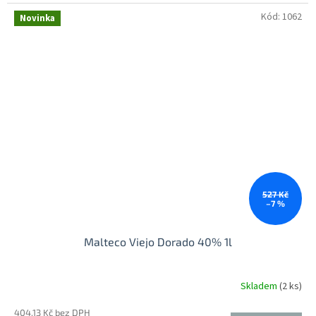
Kód:
1062
Novinka
527 Kč
–7 %
Malteco Viejo Dorado 40% 1l
Skladem
(2 ks)
404,13 Kč bez DPH