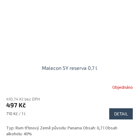
Malecon 5Y reserva 0,7 l
Objednáno
410,74 Kč bez DPH
497 Kč
Měrná
710 Kč / 1 l
DETAIL
cena:
Typ: Rum třtinový Země původu: Panama Obsah: 0,7 l Obsah
alkoholu: 40%