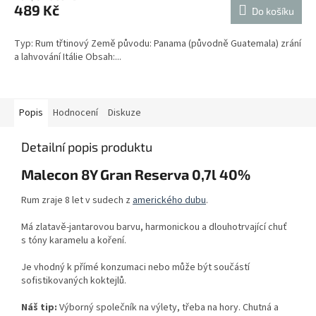
489 Kč
Do košíku
Typ: Rum třtinový Země původu: Panama (původně Guatemala) zrání
a lahvování Itálie Obsah:...
Popis
Hodnocení
Diskuze
Detailní popis produktu
Malecon 8Y Gran Reserva 0,7l 40%
Rum zraje 8 let v sudech z
amerického dubu
.
Má zlatavě-jantarovou barvu, harmonickou a dlouhotrvající chuť
s tóny karamelu a koření.
Je vhodný k přímé konzumaci nebo může být součástí
sofistikovaných koktejlů.
Náš tip:
Výborný společník na výlety, třeba na hory. Chutná a