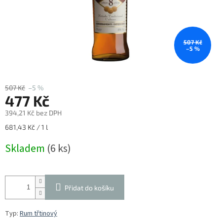
507 Kč
–5 %
507 Kč
–5 %
477 Kč
394,21 Kč bez DPH
Měrná
681,43 Kč / 1 l
cena:
Skladem
(6 ks)
Přidat do košíku
Typ:
Rum třtinový