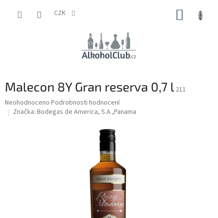
Přejít
NÁKUP
na
CZK
obsah
KOŠÍK
Malecon 8Y Gran reserva 0,7 l
211
Průměrné
Neohodnoceno
Podrobnosti hodnocení
hodnocení
Značka:
Bodegas de America, S.A.,Panama
produktu
je
0,0
z
5
hvězdiček.