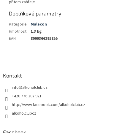
přitom zahřeje.
Doplňkové parametry
Kategorie
:
Malecon
Hmotnost
:
1.3 kg
EAN
:
8009366295855
Z
á
p
a
Kontakt
t
info
@
alkoholclub.cz
í
+420 776 307 921
http://www.facebook.com/alkoholclub.cz
alkoholclubcz
Facebook