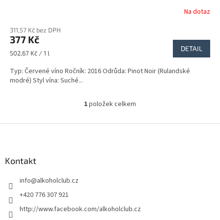
Na dotaz
311,57 Kč bez DPH
377 Kč
DETAIL
Měrná
502,67 Kč / 1 l
cena:
Typ: Červené víno Ročník: 2016 Odrůda: Pinot Noir (Rulandské
modré) Styl vína: Suché...
1
položek celkem
O
v
l
Z
á
á
d
p
a
a
Kontakt
c
t
í
info
@
alkoholclub.cz
í
p
r
+420 776 307 921
v
http://www.facebook.com/alkoholclub.cz
k