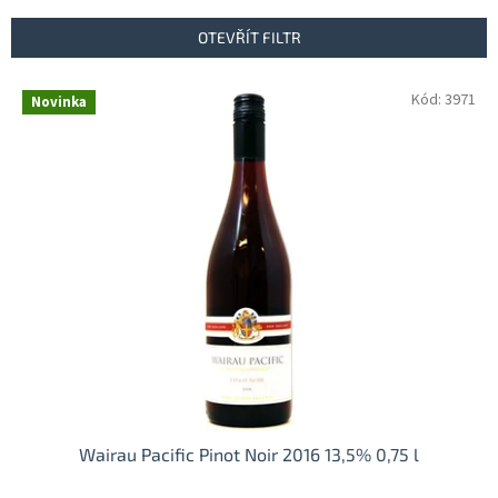
e
n
OTEVŘÍT FILTR
í
p
V
Kód:
3971
r
Novinka
ý
o
p
d
i
u
s
k
p
t
r
ů
o
d
u
k
t
ů
Wairau Pacific Pinot Noir 2016 13,5% 0,75 l