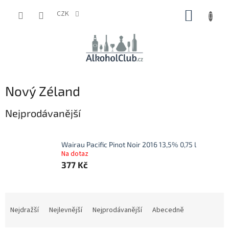
Přejít
NÁKUP
na
CZK
obsah
KOŠÍK
Nový Zéland
Nejprodávanější
Wairau Pacific Pinot Noir 2016 13,5% 0,75 l
Na dotaz
377 Kč
Ř
a
Nejdražší
Nejlevnější
Nejprodávanější
Abecedně
z