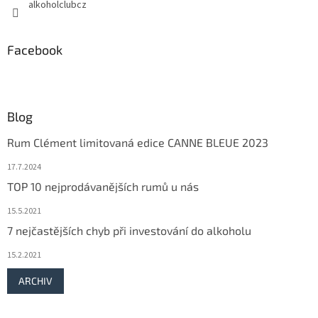
y
alkoholclubcz
v
ý
p
Facebook
i
s
u
Blog
Rum Clément limitovaná edice CANNE BLEUE 2023
17.7.2024
TOP 10 nejprodávanějších rumů u nás
15.5.2021
7 nejčastějších chyb při investování do alkoholu
15.2.2021
ARCHIV