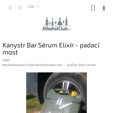
Přejít
NÁKUP
na
CZK
obsah
KOŠÍK
Kanystr Bar Sérum Elixír - padací
most
3964
Průměrné
Neohodnoceno
Podrobnosti hodnocení
Značka:
Rum Sérum
hodnocení
produktu
je
0,0
z
5
hvězdiček.