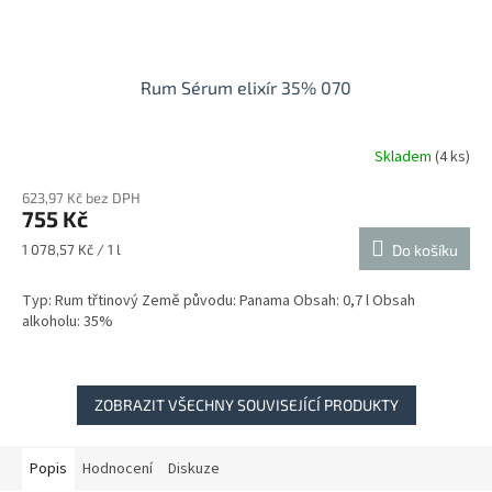
Rum Sérum elixír 35% 070
Skladem
(4 ks)
Průměrné
hodnocení
623,97 Kč bez DPH
produktu
755 Kč
je
4,8
Měrná
1 078,57 Kč / 1 l
Do košíku
z
cena:
5
Typ: Rum třtinový Země původu: Panama Obsah: 0,7 l Obsah
hvězdiček.
alkoholu: 35%
ZOBRAZIT VŠECHNY SOUVISEJÍCÍ PRODUKTY
Popis
Hodnocení
Diskuze