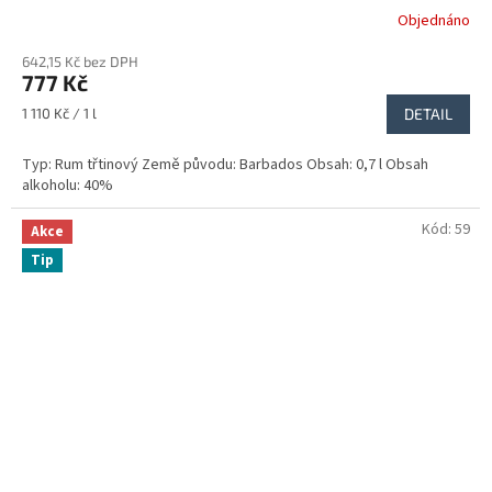
Objednáno
Průměrné
hodnocení
642,15 Kč bez DPH
produktu
777 Kč
je
5,0
Měrná
1 110 Kč / 1 l
DETAIL
z
cena:
5
Typ: Rum třtinový Země původu: Barbados Obsah: 0,7 l Obsah
hvězdiček.
alkoholu: 40%
Kód:
59
Akce
Tip