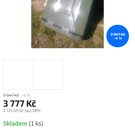
3 947 Kč
–4 %
3 947 Kč
–4 %
3 777 Kč
3 121,49 Kč bez DPH
Měrná
Skladem
(1 ks)
cena: