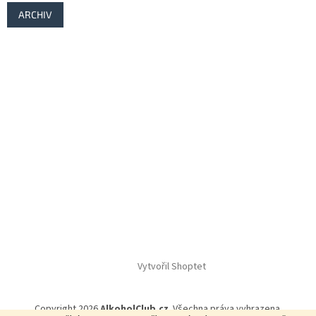
ARCHIV
Vytvořil Shoptet
Copyright 2026
AlkoholClub.cz
. Všechna práva vyhrazena.