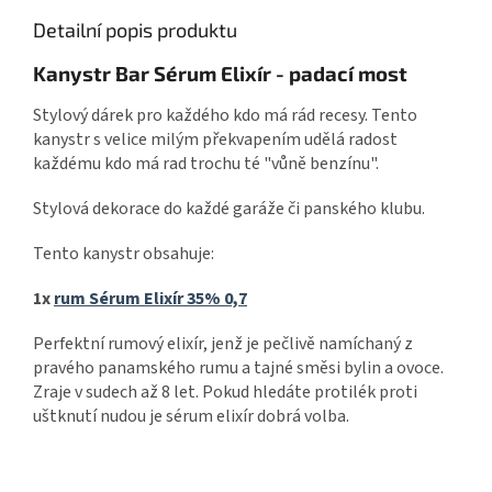
Detailní popis produktu
Kanystr Bar Sérum Elixír - padací most
Stylový dárek pro každého kdo má rád recesy. Tento
kanystr s velice milým překvapením udělá radost
každému kdo má rad trochu té "vůně benzínu".
Stylová dekorace do každé garáže či panského klubu.
Tento kanystr obsahuje:
1x
rum Sérum Elixír 35% 0,7
Perfektní rumový elixír, jenž je pečlivě namíchaný z
pravého panamského rumu a tajné směsi bylin a ovoce.
Zraje v sudech až 8 let. Pokud hledáte protilék proti
uštknutí nudou je sérum elixír dobrá volba.