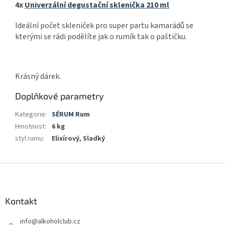
4x
Univerzální degustační sklenička 210 ml
Ideální počet skleniček pro super partu kamarádů se
kterými se rádi podělíte jak o rumík tak o paštičku.
Krásný dárek.
Doplňkové parametry
Kategorie
:
SÉRUM Rum
Hmotnost
:
6 kg
styl rumu
:
Elixírový, Sladký
Z
á
p
a
Kontakt
t
info
@
alkoholclub.cz
í