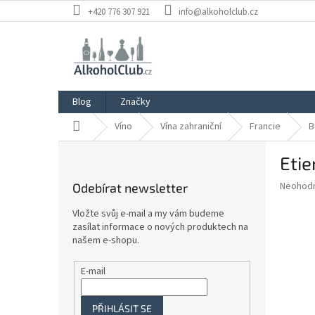
Přejít
+420 776 307 921
info@alkoholclub.cz
na
obsah
Blog
Značky
Domů
Víno
Vína zahraniční
Francie
B
P
Etie
o
s
Průměr
Neohod
Odebírat newsletter
t
hodnoce
r
produkt
Vložte svůj e-mail a my vám budeme
a
je
zasílat informace o nových produktech na
0,0
n
našem e-shopu.
z
n
5
í
E-mail
hvězdič
p
a
PŘIHLÁSIT SE