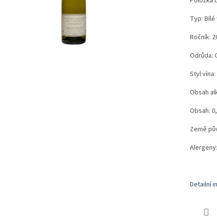
Položka 
Typ: Bílé
Ročník: 2
Odrůda: 
Styl vína
Obsah al
Obsah: 0,
Země půvo
Alergeny:
Detailní 