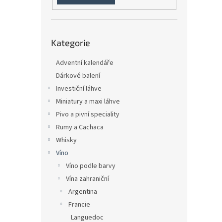
n
e
l
Přeskočit
Kategorie
kategorie
Adventní kalendáře
Dárkové balení
Investiční láhve
Miniatury a maxi láhve
Pivo a pivní speciality
Rumy a Cachaca
Whisky
Víno
Víno podle barvy
Vína zahraniční
Argentina
Francie
Languedoc