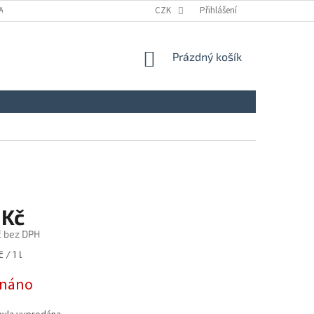
A
KONTAKTY
NAPIŠTE NÁM
CZK
ZÁSADY ZPRACOVÁNÍ A OCHRANY
Přihlášení
NÁKUPNÍ
Prázdný košík
KOŠÍK
 Kč
č bez DPH
 / 1 l
dnáno