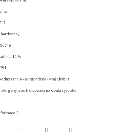
byla vyprodána…
 víno
017
Chardonnay
: Suché
koholu: 12 %
75 l
du:Francie - Burgundsko - kraj Chablis
 alergeny jsou k dispozici na obalu výrobku.
informace