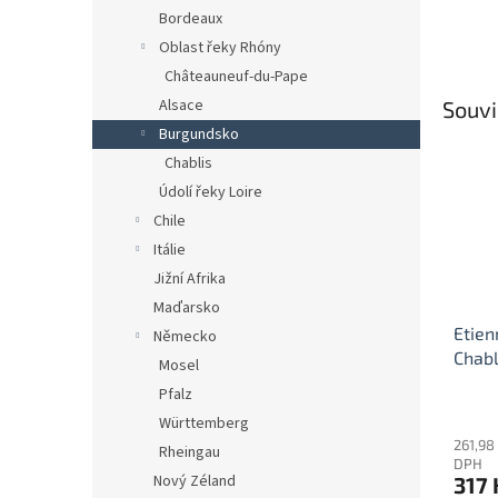
Bordeaux
Oblast řeky Rhóny
Châteauneuf-du-Pape
Alsace
Souvi
Burgundsko
Chablis
Údolí řeky Loire
Chile
Itálie
Jižní Afrika
Maďarsko
Etien
Německo
Chabl
Mosel
Pfalz
Württemberg
261,98
Rheingau
DPH
Nový Zéland
317 