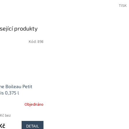
TISK
sející produkty
Kód:
898
ne Boileau Petit
is 0,375 l
Objednáno
 Kč bez
Kč
DETAIL