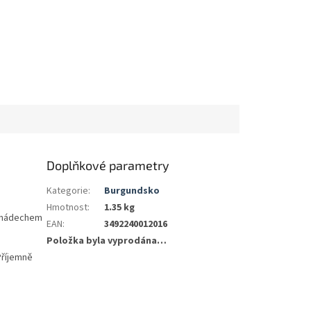
Doplňkové parametry
Kategorie
:
Burgundsko
Hmotnost
:
1.35 kg
m nádechem
EAN
:
3492240012016
Položka byla vyprodána…
Příjemně