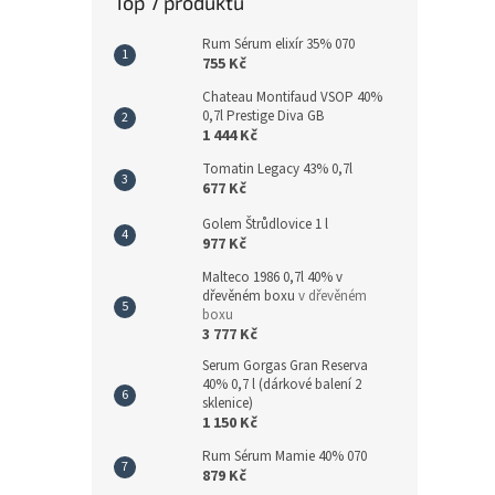
Top 7 produktů
Rum Sérum elixír 35% 070
755 Kč
Chateau Montifaud VSOP 40%
0,7l Prestige Diva GB
1 444 Kč
Tomatin Legacy 43% 0,7l
677 Kč
Golem Štrůdlovice 1 l
977 Kč
Malteco 1986 0,7l 40% v
dřevěném boxu
v dřevěném
boxu
3 777 Kč
Serum Gorgas Gran Reserva
40% 0,7 l (dárkové balení 2
sklenice)
1 150 Kč
Rum Sérum Mamie 40% 070
879 Kč