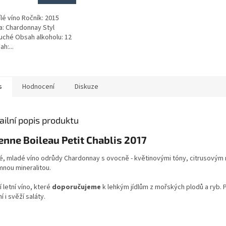
ílé víno Ročník: 2015
: Chardonnay Styl
Suché Obsah alkoholu: 12
h:...
s
Hodnocení
Diskuze
ailní popis produktu
enne Boileau Petit Chablis 2017
é, mladé víno odrůdy Chardonnay s ovocně - květinovými tóny, citrusový
mnou mineralitou.
 letní víno, které
doporučujeme
k lehkým jídlům z mořských plodů a ryb. 
í i svěží saláty.