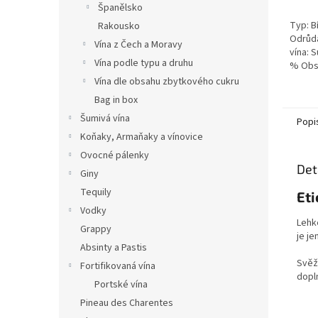
Španělsko
Typ: B
Rakousko
Odrůda
Vína z Čech a Moravy
vína: 
Vína podle typu a druhu
% Obsa
Vína dle obsahu zbytkového cukru
Bag in box
Šumivá vína
Popi
Koňaky, Armaňaky a vínovice
Ovocné pálenky
Det
Giny
Tequily
Eti
Vodky
Lehk
Grappy
je je
Absinty a Pastis
Svěží
Fortifikovaná vína
dopln
Portské vína
Pineau des Charentes