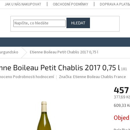
JAK U NÁS NAKUPOVAT
OBCHODNÍ PODMÍNKY
DOPRAVA A PLATB
HLEDAT
urgundsko
Etienne Boileau Petit Chablis 2017 0,75 l
nne Boileau Petit Chablis 2017 0,75 l
181
né
noceno
Podrobnosti hodnocení
Značka:
Etienne Boileau Chablis France
ní
457
u
377,69 K
Měrná
609,33 Kč
cena:
ek.
Obje