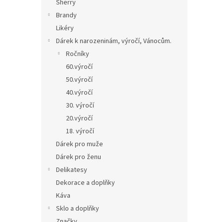
Sherry
Brandy
Likéry
Dárek k narozeninám, výročí, Vánocům.
Ročníky
60.výročí
50.výročí
40.výročí
30. výročí
20.výročí
18. výročí
Dárek pro muže
Dárek pro ženu
Delikatesy
Dekorace a doplňky
Káva
Sklo a doplňky
Značky