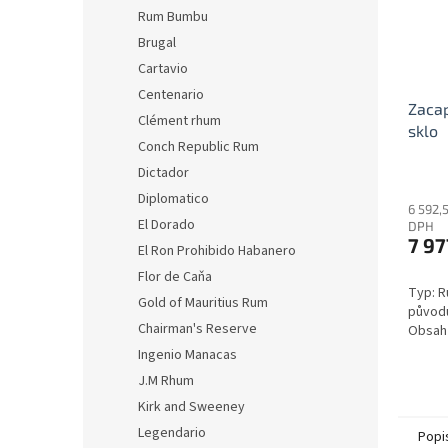
Rum Bumbu
Brugal
Cartavio
Centenario
Zacap
Clément rhum
sklo
Conch Republic Rum
Dictador
Diplomatico
6 592,
El Dorado
DPH
7 97
El Ron Prohibido Habanero
Flor de Caňa
Typ: R
Gold of Mauritius Rum
původu
Chairman's Reserve
Obsah 
Ingenio Manacas
J.M Rhum
Kirk and Sweeney
Legendario
Popi