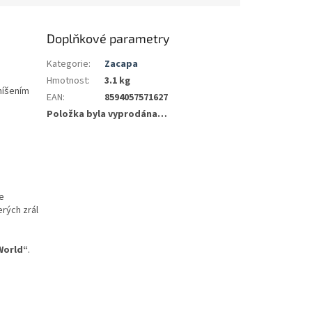
Doplňkové parametry
Kategorie
:
Zacapa
Hmotnost
:
3.1 kg
míšením
EAN
:
8594057571627
Položka byla vyprodána…
je
rých zrál
World“
.