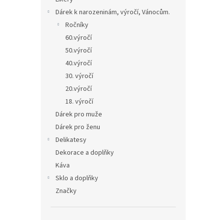
Dárek k narozeninám, výročí, Vánocům.
Ročníky
60.výročí
50.výročí
40.výročí
30. výročí
20.výročí
18. výročí
Dárek pro muže
Dárek pro ženu
Delikatesy
Dekorace a doplňky
Káva
Sklo a doplňky
Značky