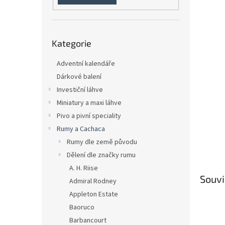
n
e
l
Přeskočit
Kategorie
kategorie
Adventní kalendáře
Dárkové balení
Investiční láhve
Miniatury a maxi láhve
Pivo a pivní speciality
Rumy a Cachaca
Rumy dle země původu
Dělení dle značky rumu
A. H. Riise
Souvi
Admiral Rodney
Appleton Estate
Baoruco
Barbancourt