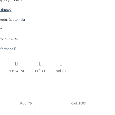
byla vyprodána…
třinový
vodu:
Guatemala
7 l
koholu: 40%
informace
ZEPTAT SE
HLÍDAT
SDÍLET
Kód:
79
Kód:
1083