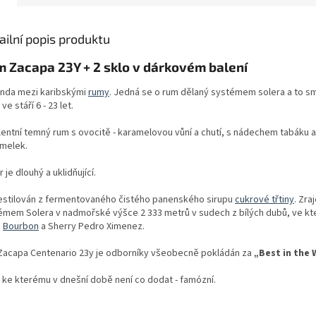
ailní popis produktu
 Zacapa 23Y + 2 sklo v dárkovém balení
nda mezi karibskými
rumy
.
Jedná se o rum dělaný systémem solera a to s
ve stáří 6 - 23 let.
lentní temný rum s ovocitě - karamelovou vůní a chutí, s nádechem tabáku a
melek.
 je dlouhý a uklidňující.
estilován z fermentovaného čistého panenského sirupu
cukrové třtiny
. Zra
émem Solera v nadmořské výšce 2 333 metrů v sudech z bílých dubů, ve kte
e
Bourbon
a Sherry Pedro Ximenez.
Zacapa Centenario 23y je odborníky všeobecně pokládán za
„Best in the 
 ke kterému v dnešní době není co dodat - famózní.