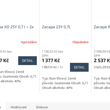
a XO 25Y 0,7 l + 2x
Zacapa 23Y 0,7L
Zacapa X
Vyprodáno
Objednáno
56 Kč bez
1 138,02 Kč bez
2 096,69 Kč
DPH
DPH
7 Kč
1 377 Kč
2 537 K
DETAIL
Měrná
Měrná
1 967,14 Kč / 1 l
DETAIL
3 624,29 Kč 
cena:
cena:
um třinový Země
: Guatemala Obsah: 0,7 l
Typ: Rum třinový Země
Typ: Rum t
alkoholu: 40%
původu: Guatemala Obsah: 0,7 l
původu: Gu
Obsah alkoholu: 40%
Obsah alko
s
Hodnocení
Diskuze