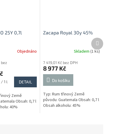
O 25Y 0,7l
Zacapa Royal 30y 45%
Další
produkt
Objednáno
Skladem
(1 ks)
 bez
7 419,01 Kč bez DPH
8 977 Kč
č
Do košíku
/ 1 l
DETAIL
Typ: Rum třinový Země
řinový Země
původu: Guatemala Obsah: 0,7 l
atemala Obsah: 0,7 l
Obsah alkoholu: 45%
holu: 40%