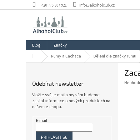
Přejít
+420 776 307 921
info@alkoholclub.cz
na
obsah
Blog
Značky
Domů
Rumy a Cachaca
Dělení dle značky rumu
P
Zaca
o
s
Průměr
Neohod
Odebírat newsletter
t
hodnoce
r
produkt
Vložte svůj e-mail a my vám budeme
a
je
zasílat informace o nových produktech na
0,0
n
našem e-shopu.
z
n
5
í
E-mail
hvězdič
p
a
PŘIHLÁSIT SE