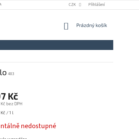
A
KONTAKTY
NAPIŠTE NÁM
CZK
ZÁSADY ZPRACOVÁNÍ A OCHRANY
Přihlášení
NÁKUPNÍ
Prázdný košík
KOŠÍK
lo
483
97 Kč
 Kč bez DPH
Kč / 1 l
tálně nedostupné