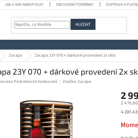
JAK U NÁS NAKUPOVAT
OBCHODNÍ PODMÍNKY
DOPRAVA A PLATB
HLEDAT
Zacapa
Zacapa 23Y 070 + dárkové provedení 2x sklo
pa 23Y 070 + dárkové provedení 2x sk
né
noceno
Podrobnosti hodnocení
Značka:
Zacapa
ní
2 9
u
2 476,86
Měrná
4 281,43 
cena:
ek.
Momen