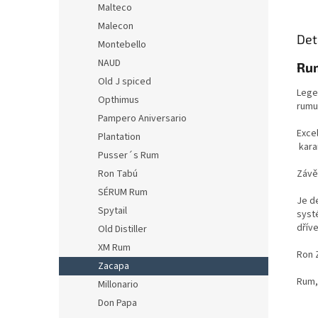
Malteco
Malecon
Det
Montebello
NAUD
Rum
Old J spiced
Lege
Opthimus
rumu 
Pampero Aniversario
Exce
Plantation
kara
Pusser´s Rum
Závěr
Ron Tabú
SÉRUM Rum
Je d
Spytail
syst
dřív
Old Distiller
XM Rum
Ron 
Zacapa
Rum,
Millonario
Don Papa