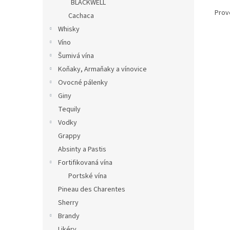
BLACKWELL
Prov
Cachaca
Whisky
Víno
Šumivá vína
Koňaky, Armaňaky a vínovice
Ovocné pálenky
Giny
Tequily
Vodky
Grappy
Absinty a Pastis
Fortifikovaná vína
Portské vína
Pineau des Charentes
Sherry
Brandy
Likéry