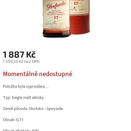
1 887 Kč
1 559,50 Kč bez DPH
Měrná
Momentálně nedostupné
cena:
Položka byla vyprodána…
Typ: Single malt whisky
Země původu: Skotsko - Speyside
Obsah: 0,7 l