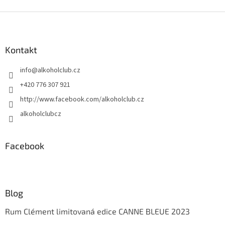
Z
á
p
a
Kontakt
t
info
@
alkoholclub.cz
í
+420 776 307 921
http://www.facebook.com/alkoholclub.cz
alkoholclubcz
Facebook
Blog
Rum Clément limitovaná edice CANNE BLEUE 2023