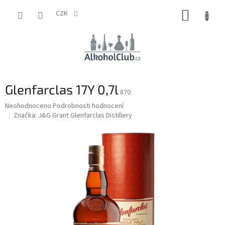
Přejít
NÁKUP
na
CZK
obsah
KOŠÍK
Glenfarclas 17Y 0,7l
870
Průměrné
Neohodnoceno
Podrobnosti hodnocení
hodnocení
Značka:
J&G Grant Glenfarclas Distillery
produktu
je
0,0
z
5
hvězdiček.