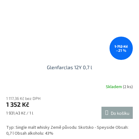
1 712 Kč
–21 %
Glenfarclas 12Y 0,7 l
Skladem
(2 ks)
1 117,36 Kč bez DPH
1 352 Kč
Měrná
1 931,43 Kč / 1 l
Do košíku
cena:
Typ: Single malt whisky Země původu: Skotsko - Speyside Obsah:
0,7 l Obsah alkoholu: 43%