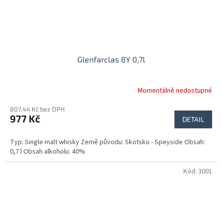
Glenfarclas 8Y 0,7l
Momentálně nedostupné
807,44 Kč bez DPH
977 Kč
DETAIL
Typ: Single malt whisky Země původu: Skotsko - Speyside Obsah:
0,7 l Obsah alkoholu: 40%
Kód:
3001