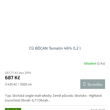
CÙ BÒCAN Tomatin 46% 0,2 l
Skladem
(1 ks)
567,77 Kč bez DPH
687 Kč
Měrná
3 435 Kč / 1000 ml
Do košíku
cena:
Typ: Skotská single malt whisky Země původu: Skotsko - Highland
(vysočina) Obsah: 0,7 l Obsah...