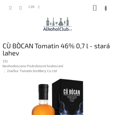
Přejít
NÁKUP
na
CZK
obsah
KOŠÍK
CÙ BÒCAN Tomatin 46% 0,7 l - stará
lahev
151
Průměrné
Neohodnoceno
Podrobnosti hodnocení
hodnocení
Značka:
Tomatin Distillery Co Ltd
produktu
je
0,0
z
5
hvězdiček.