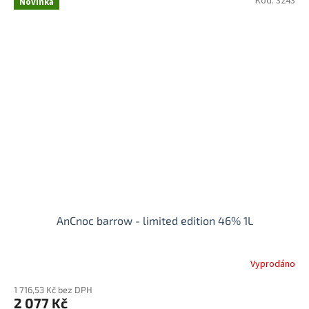
Kód:
3243
Novinka
AnCnoc barrow - limited edition 46% 1L
Vyprodáno
1 716,53 Kč bez DPH
2 077 Kč