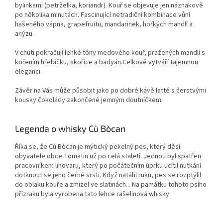
bylinkami (petrželka,
koriandr)
. Kouř se objevuje jen náznakově
po několika minutách. Fascinující netradiční kombinace vůní
hašeného vápna,
grapefruitu,
mandarinek, hořkých
mandlí a
anýzu.
V chuti pokračují lehké tóny medového kouř, pražených mandlí s
kořením hřebíčku, skořice a badyán.Celkově vytváří tajemnou
eleganci.
Závěr na Vás může působit jako po dobré kávě latté s čerstvými
kousky čokolády zakončené jemným doutníčkem.
Legenda o whisky Cù Bòcan
Říka se, že Cù Bòcan je mýtický pekelný pes, který děsí
obyvatele obce Tomatin už po celá staletí. Jednou byl spatřen
pracovníkem lihovaru, který po počátečním úprku ucítil nutkání
dotknout se jeho černé srsti. Když natáhl ruku, pes se rozptýlil
do oblaku kouře a zmizel ve slatinách... Na památku tohoto psího
přízraku byla vyrobena tato lehce rašelinová whisky