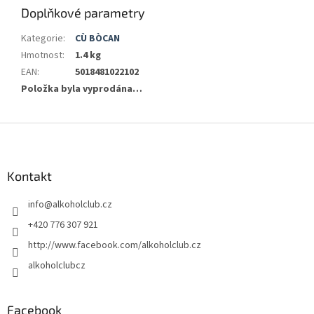
Doplňkové parametry
Kategorie
:
CÙ BÒCAN
Hmotnost
:
1.4 kg
EAN
:
5018481022102
Položka byla vyprodána…
Z
á
p
a
Kontakt
t
info
@
alkoholclub.cz
í
+420 776 307 921
http://www.facebook.com/alkoholclub.cz
alkoholclubcz
Facebook