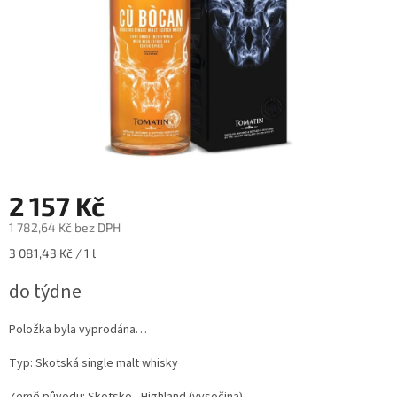
2 157 Kč
1 782,64 Kč bez DPH
Měrná
3 081,43 Kč / 1 l
cena:
do týdne
Položka byla vyprodána…
Typ: Skotská single malt whisky