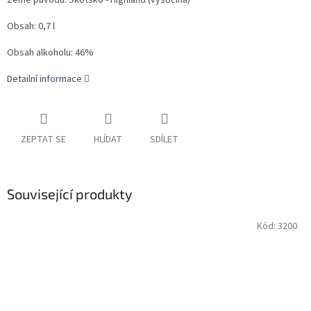
Země původu: Skotsko - Highland (vysočina)
Obsah: 0,7 l
Obsah alkoholu: 46%
Detailní informace
ZEPTAT SE
HLÍDAT
SDÍLET
Související produkty
Kód:
3200