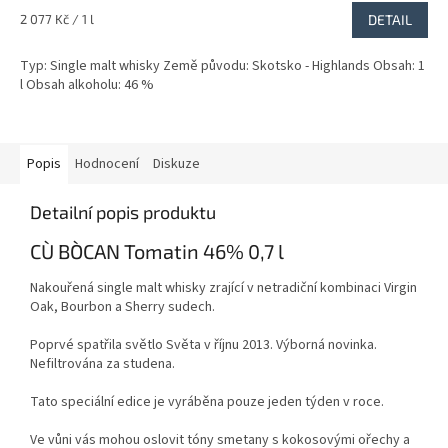
Měrná
2 077 Kč / 1 l
DETAIL
cena:
Typ: Single malt whisky Země původu: Skotsko - Highlands Obsah: 1
l Obsah alkoholu: 46 %
Popis
Hodnocení
Diskuze
Detailní popis produktu
CÙ BÒCAN Tomatin 46% 0,7 l
Nakouřená single malt whisky zrající v netradiční kombinaci Virgin
Oak, Bourbon a
Sherry
sudech.
Poprvé spatřila světlo Světa
v říjnu
2013. Výborná novinka.
Nefiltrována za studena.
Tato speciální edice je vyráběna pouze jeden týden v roce.
Ve vůni vás mohou oslovit tóny smetany s kokosovými ořechy a