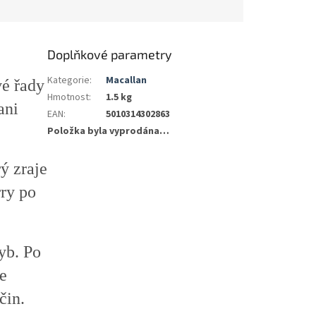
Doplňkové parametry
Kategorie
:
Macallan
vé řady
Hmotnost
:
1.5 kg
ani
EAN
:
5010314302863
Položka byla vyprodána…
ý zraje
ry po
yb. Po
se
čin.