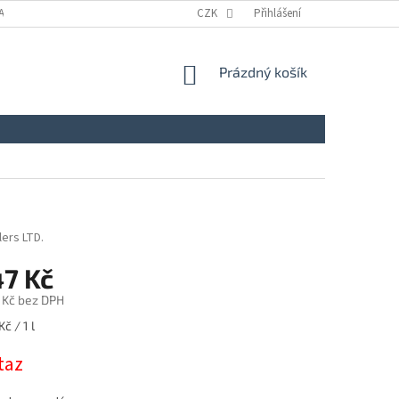
A
KONTAKTY
NAPIŠTE NÁM
CZK
ZÁSADY ZPRACOVÁNÍ A OCHRANY
Přihlášení
NÁKUPNÍ
Prázdný košík
KOŠÍK
lers LTD.
47 Kč
 Kč bez DPH
č / 1 l
taz