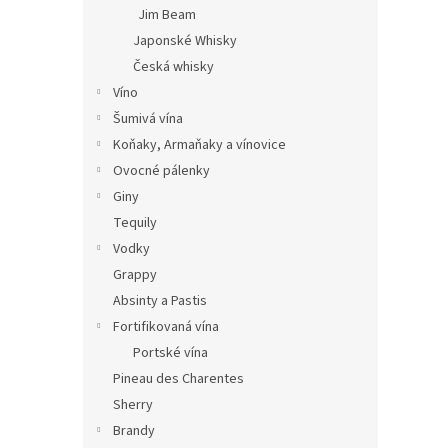
Jim Beam
Japonské Whisky
Česká whisky
Víno
Šumivá vína
Koňaky, Armaňaky a vínovice
Ovocné pálenky
Giny
Tequily
Vodky
Grappy
Absinty a Pastis
Fortifikovaná vína
Portské vína
Pineau des Charentes
Sherry
Brandy