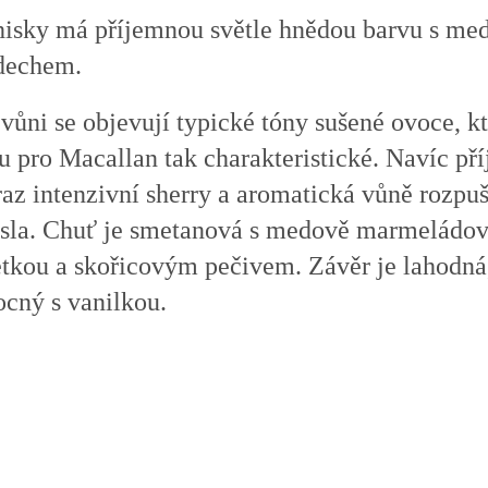
isky má příjemnou světle hnědou barvu s m
dechem.
vůni se objevují typické tóny sušené ovoce, k
u pro Macallan tak charakteristické. Navíc př
raz intenzivní sherry a aromatická vůně rozpu
sla. Chuť je smetanová s medově marmeládo
etkou a skořicovým pečivem. Závěr je lahodná
ocný s vanilkou.