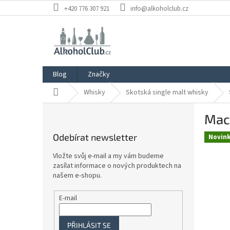
Přejít
+420 776 307 921
info@alkoholclub.cz
na
obsah
Blog
Značky
Domů
Whisky
Skotská single malt whisky
P
Mac
o
s
Odebírat newsletter
Novin
t
r
Vložte svůj e-mail a my vám budeme
a
zasílat informace o nových produktech na
n
našem e-shopu.
n
í
E-mail
p
a
PŘIHLÁSIT SE