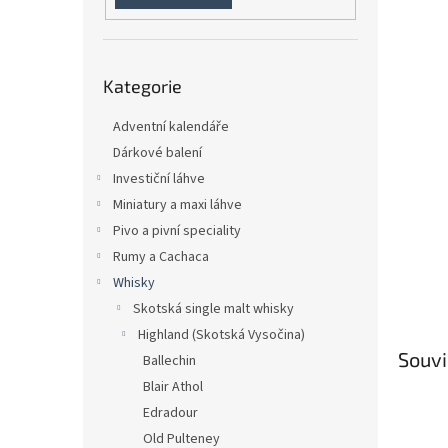
n
e
l
Přeskočit
Kategorie
kategorie
Adventní kalendáře
Dárkové balení
Investiční láhve
Miniatury a maxi láhve
Pivo a pivní speciality
Rumy a Cachaca
Whisky
Skotská single malt whisky
Highland (Skotská Vysočina)
Souvi
Ballechin
Blair Athol
Edradour
Old Pulteney