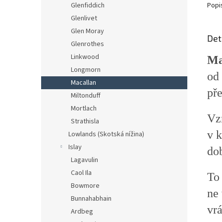
Popi
Glenfiddich
Glenlivet
Glen Moray
Det
Glenrothes
Linkwood
Ma
Longmorn
od 
Macallan
př
Miltonduff
Mortlach
Vz
Strathisla
v 
Lowlands (Skotská nížina)
Islay
do
Lagavulin
Caol Ila
To
Bowmore
ne 
Bunnahabhain
vrá
Ardbeg