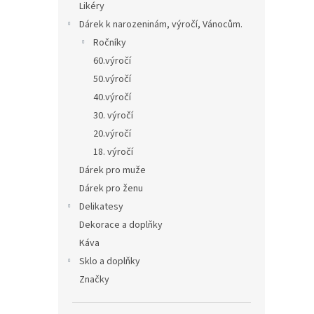
Likéry
Dárek k narozeninám, výročí, Vánocům.
Ročníky
60.výročí
50.výročí
40.výročí
30. výročí
20.výročí
18. výročí
Dárek pro muže
Dárek pro ženu
Delikatesy
Dekorace a doplňky
Káva
Sklo a doplňky
Značky