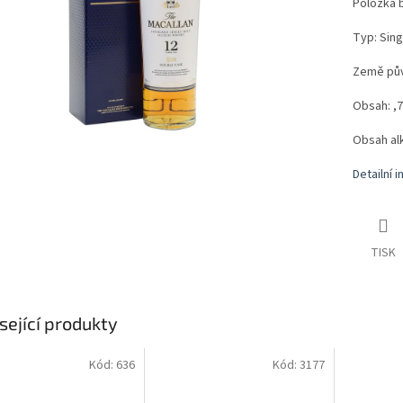
Položka 
Typ: Sing
Země pův
Obsah: ,7 
Obsah al
Detailní 
TISK
sející produkty
Kód:
636
Kód:
3177