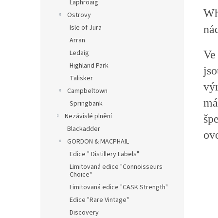
Laphroaig
Wh
Ostrovy
ná
Isle of Jura
Arran
Ve 
Ledaig
Highland Park
jso
Talisker
vý
Campbeltown
má
Springbank
Nezávislé plnění
šp
Blackadder
ov
GORDON & MACPHAIL
Edice " Distillery Labels"
Limitovaná edice "Connoisseurs
Choice"
Limitovaná edice "CASK Strength"
Edice "Rare Vintage"
Discovery