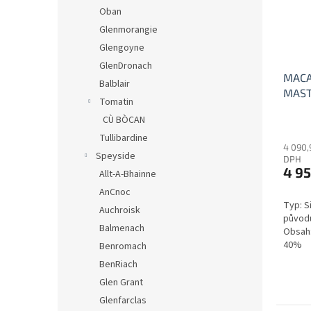
Oban
Glenmorangie
Glengoyne
GlenDronach
MACA
Balblair
MAST
Tomatin
inves
CÙ BÒCAN
Tullibardine
4 090,
Speyside
DPH
4 95
Allt-A-Bhainne
AnCnoc
Typ: S
Auchroisk
původu
Balmenach
Obsah:
40%
Benromach
BenRiach
Glen Grant
Glenfarclas