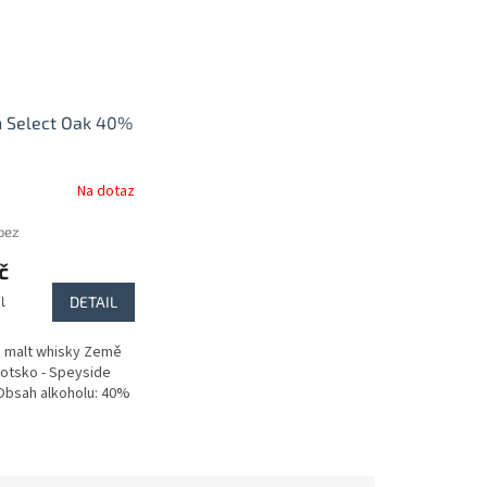
 Select Oak 40%
Na dotaz
 bez
č
l
DETAIL
e malt whisky Země
otsko - Speyside
 Obsah alkoholu: 40%