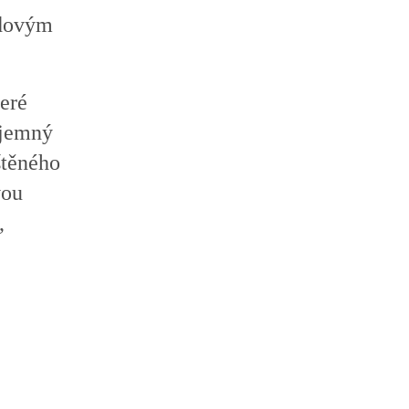
edovým
teré
íjemný
štěného
vou
,