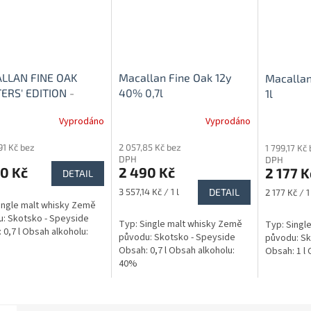
LLAN FINE OAK
Macallan Fine Oak 12y
Macallan
ERS' EDITION
-
40% 0,7l
1l
tiční whisky
Vyprodáno
Vyprodáno
91 Kč bez
2 057,85 Kč bez
1 799,17 Kč
DPH
DPH
0 Kč
2 490 Kč
2 177 K
DETAIL
Měrná
Měrná
3 557,14 Kč / 1 l
DETAIL
2 177 Kč / 1 
cena:
cena:
ingle malt whisky Země
: Skotsko - Speyside
Typ: Single malt whisky Země
Typ: Singl
 0,7 l Obsah alkoholu:
původu: Skotsko - Speyside
původu: Sk
Obsah: 0,7 l Obsah alkoholu:
Obsah: 1 l
40%