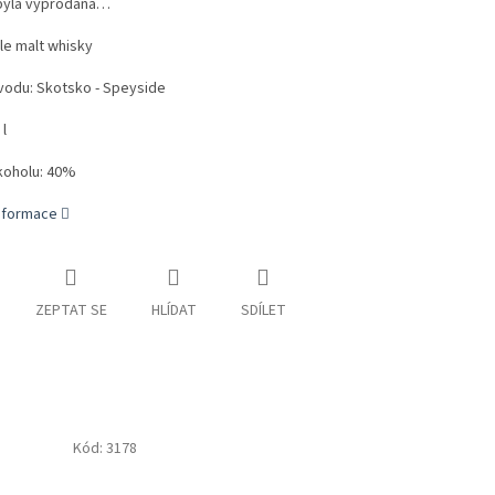
byla vyprodána…
le malt whisky
odu: Skotsko - Speyside
l
koholu: 40%
informace
ZEPTAT SE
HLÍDAT
SDÍLET
Kód:
3178