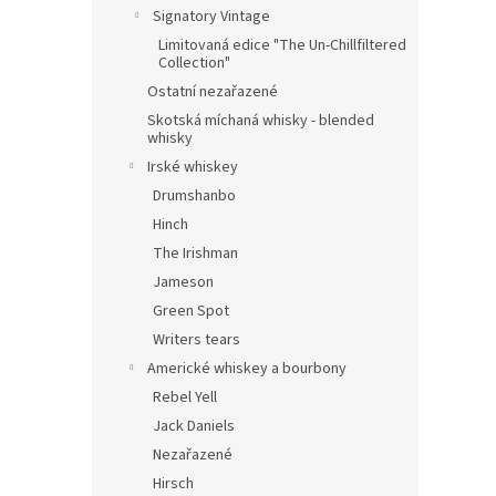
Signatory Vintage
Limitovaná edice "The Un-Chillfiltered
Collection"
Ostatní nezařazené
Skotská míchaná whisky - blended
whisky
Irské whiskey
Drumshanbo
Hinch
The Irishman
Jameson
Green Spot
Writers tears
Americké whiskey a bourbony
Rebel Yell
Jack Daniels
Nezařazené
Hirsch