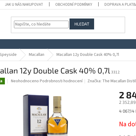
JAK U NÁS NAKUPOVAT
OBCHODNÍ PODMÍNKY
DOPRAVA A PLATB
HLEDAT
Speyside
Macallan
Macallan 12y Double Cask 40% 0,7l
allan 12y Double Cask 40% 0,7l
3312
Průměrné
Neohodnoceno
Podrobnosti hodnocení
Značka:
The Macallan Distil
ka
hodnocení
produktu
2 8
je
2 352,89
0,0
z
Měrná
4 067,14 K
5
cena:
hvězdiček.
Na do