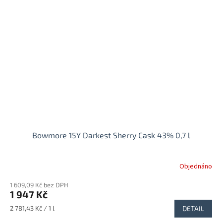
Bowmore 15Y Darkest Sherry Cask 43% 0,7 l
Objednáno
1 609,09 Kč bez DPH
1 947 Kč
Měrná
2 781,43 Kč / 1 l
DETAIL
cena: