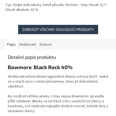
Typ: Single malt whisky Země původu: Skotsko - Islay Obsah: 0,7 l
Obsah alkoholu: 43 %
ZOBRAZIT VŠECHNY SOUVISEJÍCÍ PRODUKTY
Popis
Hodnocení
Diskuze
Detailní popis produktu
Bowmore Black Rock 40%
Skvělá nakouřená whisky legendární oblasti ostrova ISLAY. Jedná
se o starší verzi i s ledovými kameny. Dnes již sběratelská
záležitost.
Na rozdíl od většiny whisky z Islay nejsou Bowmores zpravidla
příliš rašelinné. Whisky se nechává zrát v soudcích od sherry a
bourbonu, což sladovým nápojům dodává ovocné, bohaté tóny s
náznakem sherry.