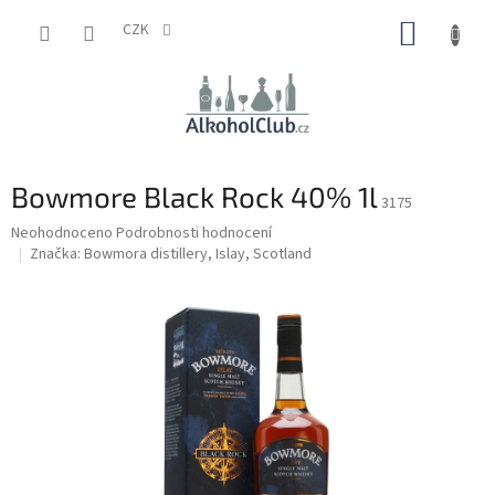
Přejít
NÁKUP
na
CZK
obsah
KOŠÍK
Bowmore Black Rock 40% 1l
3175
Průměrné
Neohodnoceno
Podrobnosti hodnocení
hodnocení
Značka:
Bowmora distillery, Islay, Scotland
produktu
je
0,0
z
5
hvězdiček.