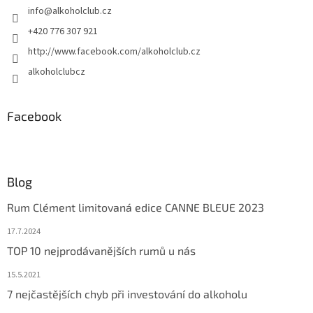
info
@
alkoholclub.cz
í
+420 776 307 921
http://www.facebook.com/alkoholclub.cz
alkoholclubcz
Facebook
Blog
Rum Clément limitovaná edice CANNE BLEUE 2023
17.7.2024
TOP 10 nejprodávanějších rumů u nás
15.5.2021
7 nejčastějších chyb při investování do alkoholu