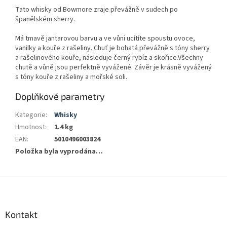
Tato whisky od Bowmore zraje převážně v sudech po
španělském sherry.
Má tmavě jantarovou barvu a ve vůni ucítíte spoustu ovoce,
vanilky a kouře z rašeliny. Chuť je bohatá převážně s tóny sherry
a rašelinového kouře, následuje černý rybíz a skořice.Všechny
chutě a vůně jsou perfektně vyvážené. Závěr je krásně vyvážený
s tóny kouře z rašeliny a mořské soli.
Doplňkové parametry
Kategorie
:
Whisky
Hmotnost
:
1.4 kg
EAN
:
5010496003824
Položka byla vyprodána…
Z
á
p
a
Kontakt
t