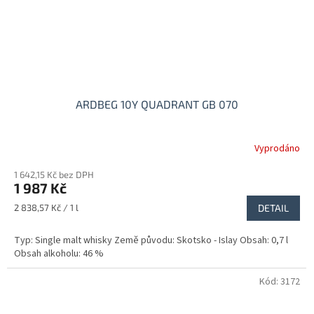
ARDBEG 10Y QUADRANT GB 070
Vyprodáno
1 642,15 Kč bez DPH
1 987 Kč
Měrná
2 838,57 Kč / 1 l
DETAIL
cena:
Typ: Single malt whisky Země původu: Skotsko - Islay Obsah: 0,7 l
Obsah alkoholu: 46 %
Kód:
3172