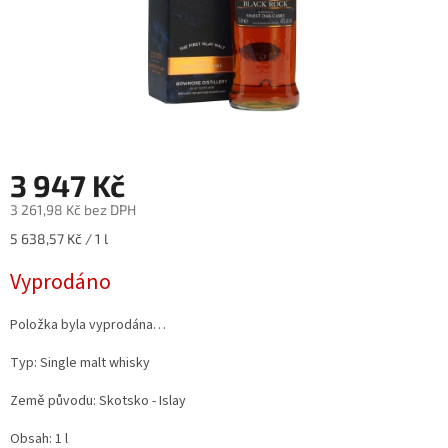
3 947 Kč
3 261,98 Kč bez DPH
Měrná
5 638,57 Kč / 1 l
cena:
Vyprodáno
Položka byla vyprodána…
Typ: Single malt whisky
Země původu: Skotsko - Islay
Obsah: 1 l