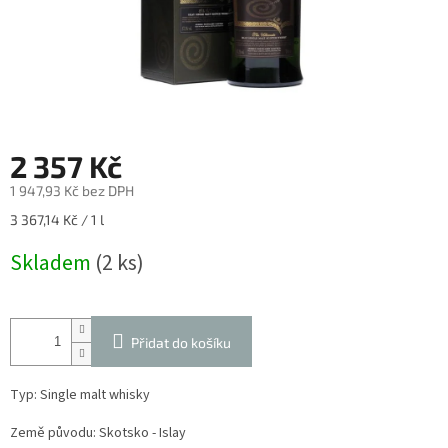
2 357 Kč
1 947,93 Kč bez DPH
Měrná
3 367,14 Kč / 1 l
cena:
Skladem
(2 ks)
Přidat do košíku
Typ: Single malt whisky
Země původu: Skotsko - Islay