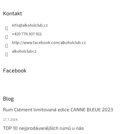
p
a
Kontakt
t
info
@
alkoholclub.cz
í
+420 776 307 921
http://www.facebook.com/alkoholclub.cz
alkoholclubcz
Facebook
Blog
Rum Clément limitovaná edice CANNE BLEUE 2023
17.7.2024
TOP 10 nejprodávanějších rumů u nás