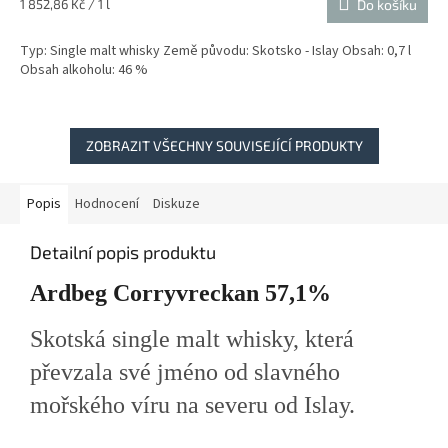
Měrná
1 852,86 Kč / 1 l
Do košíku
cena:
Typ: Single malt whisky Země původu: Skotsko - Islay Obsah: 0,7 l
Obsah alkoholu: 46 %
ZOBRAZIT VŠECHNY SOUVISEJÍCÍ PRODUKTY
Popis
Hodnocení
Diskuze
Detailní popis produktu
Ardbeg Corryvreckan 57,1%
Skotská single malt whisky, která
převzala své jméno od slavného
mořského víru na severu od Islay.