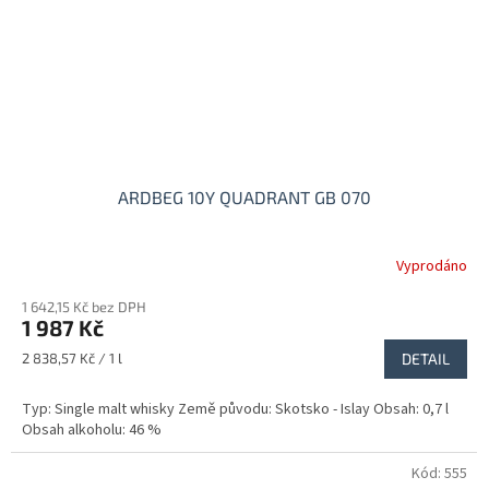
ARDBEG 10Y QUADRANT GB 070
Vyprodáno
1 642,15 Kč bez DPH
1 987 Kč
Měrná
2 838,57 Kč / 1 l
DETAIL
cena:
Typ: Single malt whisky Země původu: Skotsko - Islay Obsah: 0,7 l
Obsah alkoholu: 46 %
Kód:
555