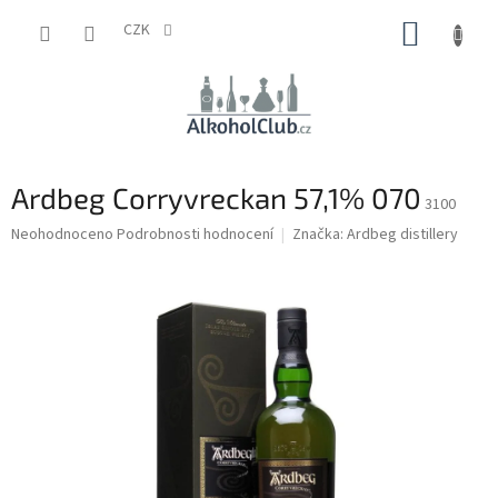
Přejít
NÁKUP
na
CZK
obsah
KOŠÍK
Ardbeg Corryvreckan 57,1% 070
3100
Průměrné
Neohodnoceno
Podrobnosti hodnocení
Značka:
Ardbeg distillery
hodnocení
produktu
je
0,0
z
5
hvězdiček.