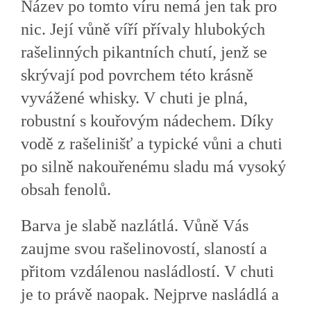
Název po tomto víru nemá jen tak pro
nic. Její vůně víří přívaly hlubokých
rašelinných pikantních chutí, jenž se
skrývají pod povrchem této krásně
vyvážené whisky.
V chuti je plná,
robustní s kouřovým nádechem. Díky
vodě z rašelinišť a typické vůni a chuti
po silně nakouřenému sladu má vysoký
obsah fenolů.
Barva je slabě nazlátlá. Vůně Vás
zaujme svou rašelinovostí, slaností a
přitom vzdálenou nasládlostí. V chuti
je to právě naopak. Nejprve nasládlá a