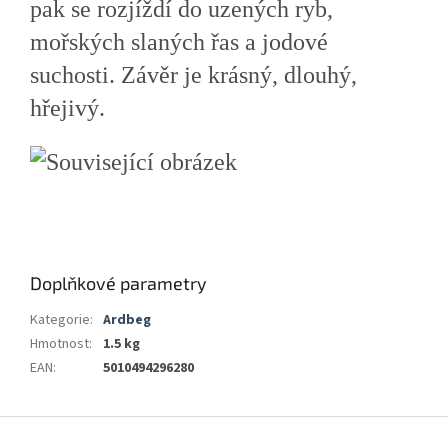
pak se rozjíždí do uzených ryb,
mořských slaných řas a jodové
suchosti. Závěr je krásný, dlouhý,
hřejivý.
Doplňkové parametry
Kategorie
:
Ardbeg
Hmotnost
:
1.5 kg
EAN
:
5010494296280
Z
á